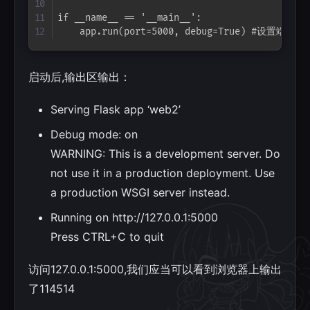
if __name__ == '__main__':

    app.run(port=5000, debug=True) #设置端
启动后,输出区输出：
Serving Flask app ‘web2’
Debug mode: on
WARNING: This is a development server. Do
not use it in a production deployment. Use
a production WSGI server instead.
Running on http://127.0.0.1:5000
Press CTRL+C to quit
访问127.0.0.1:5000,我们应当可以看到浏览器上输出
了114514