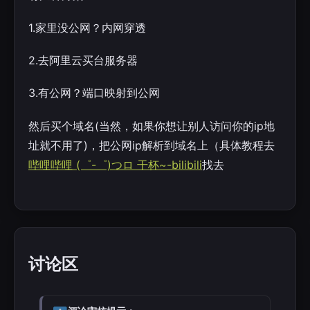
1.家里没公网？内网穿透
2.去阿里云买台服务器
3.有公网？端口映射到公网
然后买个域名(当然，如果你想让别人访问你的ip地
址就不用了)，把公网ip解析到域名上（具体教程去
哔哩哔哩 (゜-゜)つロ 干杯~-bilibili
找去
讨论区