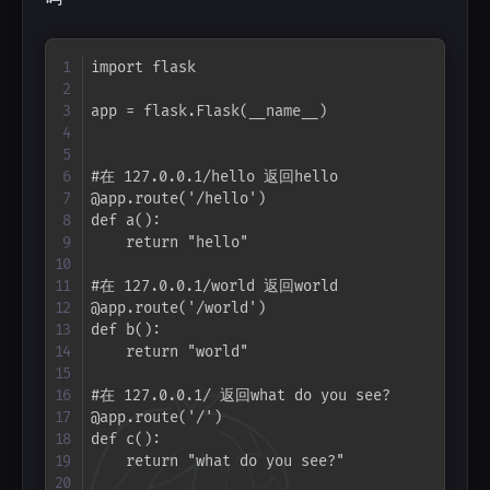
Copy
import flask

app = flask.Flask(__name__)

#在 127.0.0.1/hello 返回hello

@app.route('/hello')

def a():

    return "hello"

#在 127.0.0.1/world 返回world

@app.route('/world')

def b():

    return "world"

#在 127.0.0.1/ 返回what do you see?

@app.route('/')

def c():

    return "what do you see?"
