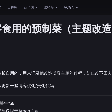
档
日程簿
百草园
试验场
ACGN
客食用的预制菜（主题改造
站长自用的，用来记录他改造博客主题的过程，防止改不回去
续更新一些博客优化/美化代码）
g/警告*⚠
码仅限于Argon主题