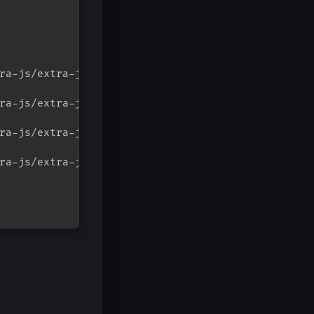
ra-js/extra-js/beauty/xiaxue.js");

ra-js/extra-js/beauty/yinghua2.js");

ra-js/extra-js/beauty/mouse-click.js");

ra-js/extra-js/beauty/fairyDustCursor.min.js");
