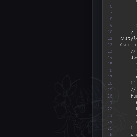
      
      
      
    }

</style
<script
    /
    do
      
      
      
    });
    /
    fu
      
      
      
      
    }

    wi