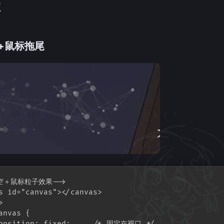
效
效+鼠标拖尾
空＋鼠标粒子效果-->

s id="canvas"></canvas>



anvas {

position: fixed;     /* 固定在视口 */
