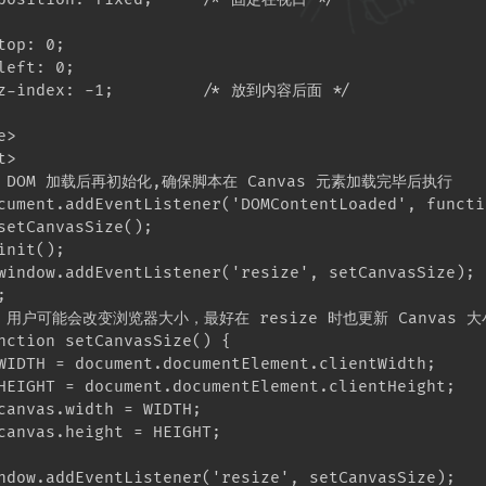
top: 0;

left: 0;

z-index: -1;         /* 放到内容后面 */

>

>

/ DOM 加载后再初始化,确保脚本在 Canvas 元素加载完毕后执行

cument.addEventListener('DOMContentLoaded', functio
setCanvasSize();

init();

window.addEventListener('resize', setCanvasSize);



/ 用户可能会改变浏览器大小，最好在 resize 时也更新 Canvas 大
nction setCanvasSize() {

WIDTH = document.documentElement.clientWidth;

HEIGHT = document.documentElement.clientHeight;

canvas.width = WIDTH;

canvas.height = HEIGHT;

ndow.addEventListener('resize', setCanvasSize);
