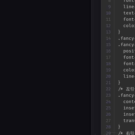
  font
  line
  text
  font
  colo
}

.fancy
.fancy
  posi
  font
  font
  colo
  line
}

/* 左
.fancy
  cont
  inse
  inse
  tran
}

/* 右