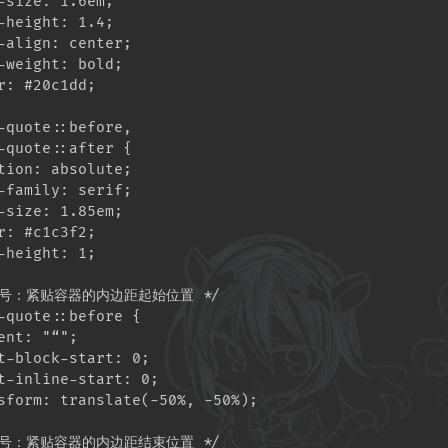
-size: 1.6em;

-height: 1.4;

-align: center;

-weight: bold;

r: #20c1dd;

-quote::before,

-quote::after {

tion: absolute;

-family: serif;

-size: 1.85em;

r: #c1c3f2;

-height: 1;

引号：紧贴容器的内边距起始位置 */

-quote::before {

ent: "“";

t-block-start: 0;

t-inline-start: 0;

sform: translate(-50%, -50%);

引号：紧贴容器的内边距结束位置 */
