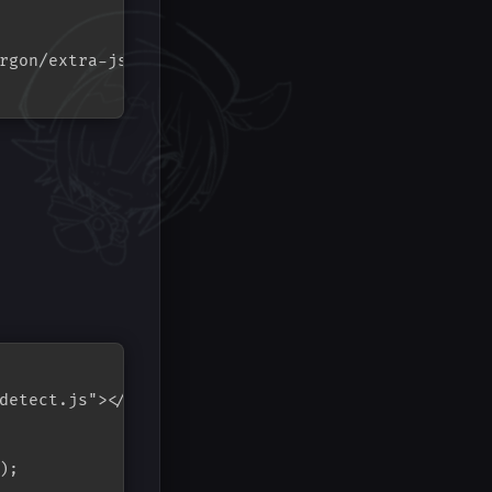
rgon/extra-js/beauty/star_style.js"></script>

Copy
detect.js"></script>

;
