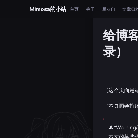
Mimosa的小站
主页
关于
朋友们
文章归
给博
录）
（这个页面是
（本页面会持
⚠*Warnin
本文的某些代