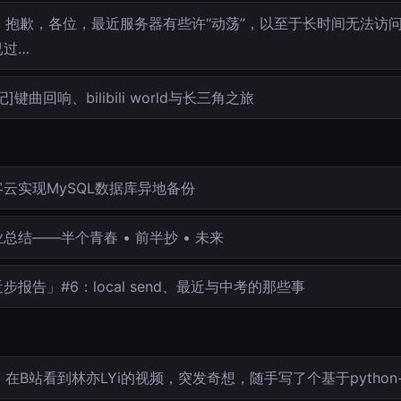
抱歉，各位，最近服务器有些许“动荡”，以至于长时间无法访
已过…
记]键曲回响、bilibili world与长三角之旅
客云实现MySQL数据库异地备份
总结——半个青春 • 前半抄 • 未来
步报告」#6：local send、最近与中考的那些事
在B站看到林亦LYi的视频，突发奇想，随手写了个基于python+