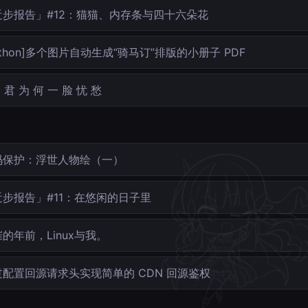
近步报告」#12：猫猫、内存条与四十六朵花
ython]多个图片自动生成“骑马订”排版的小册子 PDF
君 为 何 一 脸 忧 愁
码保护：浮世人物绘（一）
近步报告」#11：在悠闲的日子里
的年前，Linux与我。
过配置回源请求头实现简单的 CDN 回源鉴权