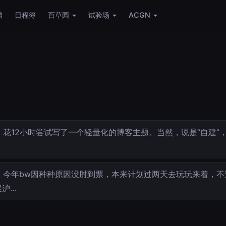
档
日程簿
百草园
试验场
ACGN
花12小时尝试写了一个轻量化的博客主题。当然，说是“自建”，实
…
今年bw因种种原因没肘到票，本来计划过两天去玩玩来着，不
展沪…