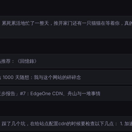
累死累活地忙了一整天，推开家门还有一只猫猫在等着你，真的
…
品推荐：《回憶錄》
 1000 天随想：我与这个网站的碎碎念
步报告」#7：EdgeOne CDN、舟山与一堆事情
踩了几个坑，在给站点配置cdn的时候要检查以下几点： 1. 加