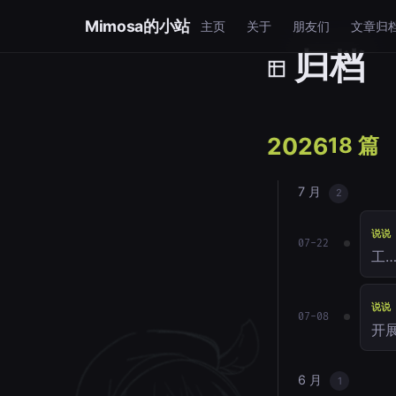
Mimosa的小站
主页
关于
朋友们
文章归
归档
2026
18 篇
7 月
2
说说
07-22
工
说说
07-08
开
6 月
1