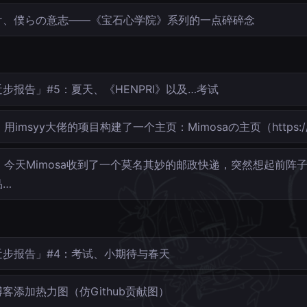
け、僕らの意志——《宝石心学院》系列的一点碎碎念
步报告」#5：夏天、《HENPRI》以及…考试
用imsyy大佬的项目构建了一个主页：Mimosaの主页（https://
今天Mimosa收到了一个莫名其妙的邮政快递，突然想起前阵
品…
近步报告」#4：考试、小期待与春天
客添加热力图（仿Github贡献图）