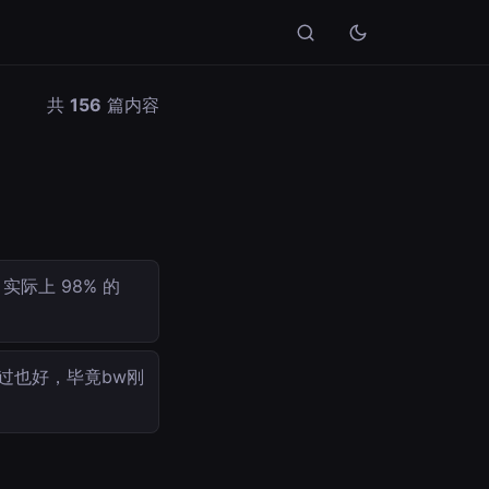
共
156
篇内容
际上 98% 的
过也好，毕竟bw刚