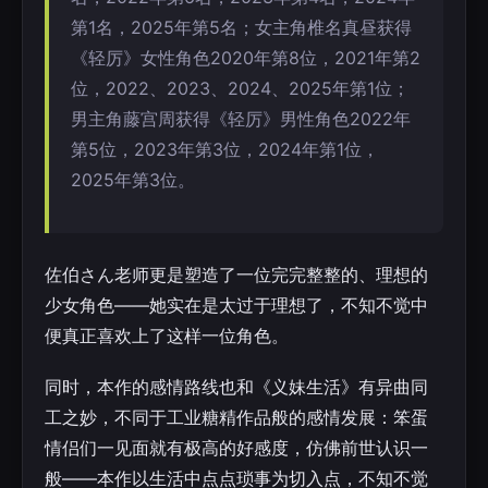
第1名，2025年第5名；女主角椎名真昼获得
《轻厉》女性角色2020年第8位，2021年第2
位，2022、2023、2024、2025年第1位；
男主角藤宫周获得《轻厉》男性角色2022年
第5位，2023年第3位，2024年第1位，
2025年第3位。
佐伯さん老师更是塑造了一位完完整整的、理想的
少女角色——她实在是太过于理想了，不知不觉中
便真正喜欢上了这样一位角色。
同时，本作的感情路线也和《义妹生活》有异曲同
工之妙，不同于工业糖精作品般的感情发展：笨蛋
情侣们一见面就有极高的好感度，仿佛前世认识一
般——本作以生活中点点琐事为切入点，不知不觉