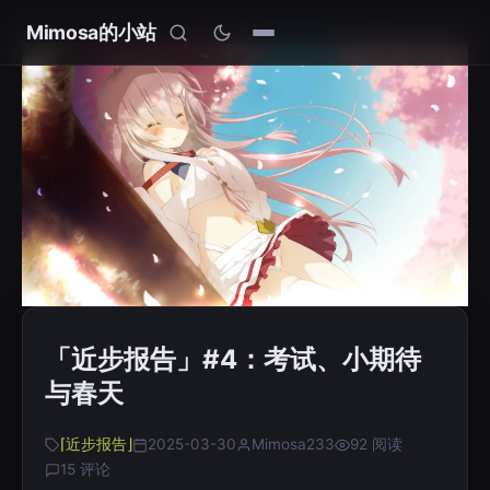
Mimosa的小站
「近步报告」#4：考试、小期待
与春天
⌈近步报告⌋
2025-03-30
Mimosa233
92 阅读
15 评论