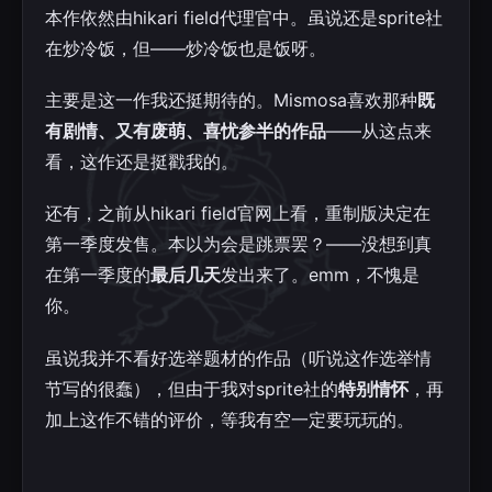
本作依然由hikari field代理官中。虽说还是sprite社
在炒冷饭，但——炒冷饭也是饭呀。
主要是这一作我还挺期待的。Mismosa喜欢那种
既
有剧情、又有废萌、喜忧参半的作品
——从这点来
看，这作还是挺戳我的。
还有，之前从hikari field官网上看，重制版决定在
第一季度发售。本以为会是跳票罢？——没想到真
在第一季度的
最后几天
发出来了。emm，不愧是
你。
虽说我并不看好选举题材的作品（听说这作选举情
节写的很蠢），但由于我对sprite社的
特别情怀
，再
加上这作不错的评价，等我有空一定要玩玩的。