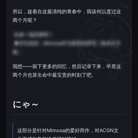
所以，趁着在这最清纯的青春中，我该何以度过这
两个月呢？
去谈一场恋爱吧！
⬆开玩笑的，Mimosa作为典型的阿宅，根本不可
能。
我想——留下更多的回忆，然后记录下来，毕竟这
两个月也算生命中最宝贵的时刻了吧。
にゃ～
这部分是针对Mimosa的爱好而作，对ACGN文