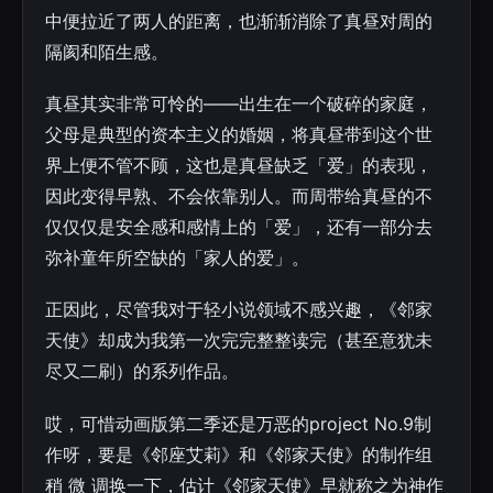
中便拉近了两人的距离，也渐渐消除了真昼对周的
隔阂和陌生感。
真昼其实非常可怜的——出生在一个破碎的家庭，
父母是典型的资本主义的婚姻，将真昼带到这个世
界上便不管不顾，这也是真昼缺乏「爱」的表现，
因此变得早熟、不会依靠别人。而周带给真昼的不
仅仅仅是安全感和感情上的「爱」，还有一部分去
弥补童年所空缺的「家人的爱」。
正因此，尽管我对于轻小说领域不感兴趣，《邻家
天使》却成为我第一次完完整整读完（甚至意犹未
尽又二刷）的系列作品。
哎，可惜动画版第二季还是万恶的project No.9制
作呀，要是《邻座艾莉》和《邻家天使》的制作组
稍 微 调换一下，估计《邻家天使》早就称之为神作