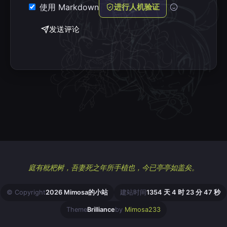
使用 Markdown
进行人机验证
发送评论
庭有枇杷树，吾妻死之年所手植也，今已亭亭如盖矣。
© Copyright
2026 Mimosa的小站
建站时间
1354 天 4 时 23 分 48 秒
Theme
Brilliance
by
Mimosa233