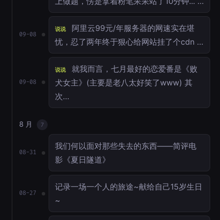
上做题，愣是拿着粉笔呆呆站了10分钟... …
阿里云99元/年服务器的网速实在堪
说说
09-08
忧，忍了两年终于狠心给网站挂了个cdn …
就我而言，七月最好的恋爱番是《败
说说
犬女主》(主要是老八太好笑了www) 其
09-08
次…
8 月
7
我们何以面对那些失去的东西——简评电
08-31
影《夏日隧道》
记录一场一个人的旅途~献给自己15岁生日
08-27
~