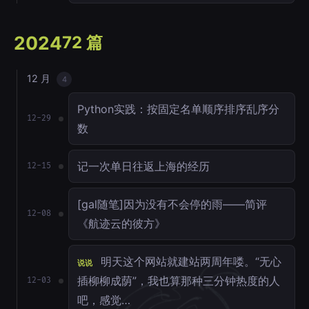
2024
72 篇
12 月
4
Python实践：按固定名单顺序排序乱序分
12-29
数
记一次单日往返上海的经历
12-15
[gal随笔]因为没有不会停的雨——简评
12-08
《航迹云的彼方》
明天这个网站就建站两周年喽。“无心
说说
插柳柳成荫”，我也算那种三分钟热度的人
12-03
吧，感觉…