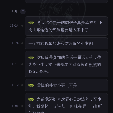
11 月
7
冬天吃个热乎的肉包子真是幸福呀 下
说说
11-24
周山东这边的气温也要进入零下了，…
一个前端哈希加密和防盗链的小案例
11-24
这应该是参加的最后一届运动会，作
说说
为毕业生，接下来就要面对漫长而煎熬的
11-13
125天备考…
震惊的外卖小哥（不是
11-10
说说
之前我还挺喜欢看心灵鸡汤的，至少
说说
能让我燃起一点斗志。 但现在呢，与其听
11-06