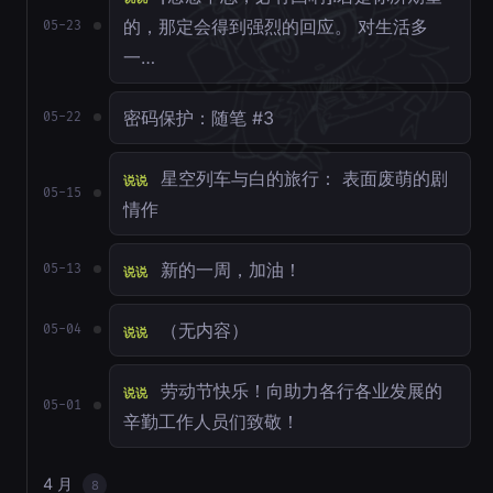
的，那定会得到强烈的回应。 对生活多
05-23
一…
密码保护：随笔 #3
05-22
星空列车与白的旅行： 表面废萌的剧
说说
05-15
情作
新的一周，加油！
05-13
说说
（无内容）
05-04
说说
劳动节快乐！向助力各行各业发展的
说说
05-01
辛勤工作人员们致敬！
4 月
8