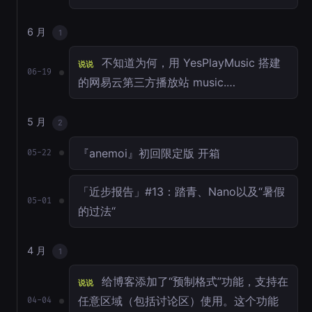
6 月
1
不知道为何，用 YesPlayMusic 搭建
说说
06-19
的网易云第三方播放站 music.…
5 月
2
『anemoi』初回限定版 开箱
05-22
「近步报告」#13：踏青、Nano以及“暑假
05-01
的过法“
4 月
1
给博客添加了“预制格式”功能，支持在
说说
任意区域（包括讨论区）使用。这个功能
04-04