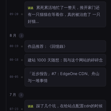
累死累活地忙了一整天，推开家门还
说说
有一只猫猫在等着你，真的被治愈了 一只
09-20
好猫…
8 月
3
作品推荐：《回憶錄》
08-19
建站 1000 天随想：我与这个网站的碎碎念
08-18
「近步报告」#7：EdgeOne CDN、舟山
08-05
与一堆事情
7 月
3
踩了几个坑，在给站点配置cdn的时候
说说
07-23