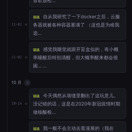
首歌放松…
自从我研究了一下docker之后，云服
说说
务器就被各种容器塞满了 （这也是为啥我
11-02
选…
感觉我睡觉就跟开盲盒似的，有小概
说说
率睡醒后特别清醒，但大概率醒来都会很
11-02
困... …
10 月
3
今天偶然从墙缝里翻出了这玩意儿。
说说
没记错的话，这是在2020年新冠疫情时期
10-14
做核酸检…
我一般不会主动去逛漫展的（我在
说说