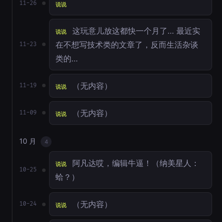
11-26
说说
这玩意儿放这都快一个月了… 最近实
说说
在不想写技术类的文章了，反而生活杂谈
11-23
类的…
（无内容）
11-19
说说
（无内容）
11-09
说说
10 月
4
阿凡达哎，编辑牛逼！（纳美星人：
说说
10-25
蛤？）
（无内容）
10-24
说说