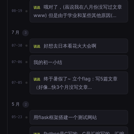
哦对了，(虽说我在八月份没写过文章
说说
08-19
www) 但是由于学业和某些其他原因(…
7 月
3
好想去日本看花火大会啊
07-30
说说
我的初一小结
07-06
终于暑假了~ 立个flag：写5篇文章
说说
07-05
（好像...快3个月没写文章…
5 月
2
用flask框架搭建一个测试网站
05-23
Python是C写的，C是汇编写的。汇编