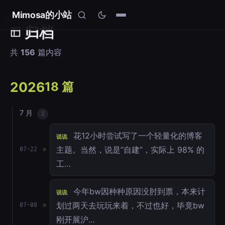
Mimosa的小站
归档
共
156
篇内容
2026
18 篇
7 月
2
花12小时尝试写了一个轻量化的博客
说说
主题。当然，说是“自建”，实际上 98% 的
07-22
工…
今年bw因种种原因没肘到票，本来计
说说
划过两天去玩玩来着，不过也好，毕竟bw
07-08
刚开展沪…