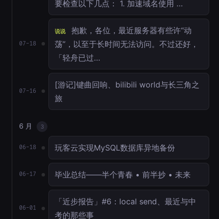
要检查以下几点： 1. 加速域名使用 …
抱歉，各位，最近服务器有些许“动
说说
荡”，以至于长时间无法访问。不过还好，
07-18
「轻舟已过…
[游记]键曲回响、bilibili world与长三角之
07-16
旅
6 月
3
玩客云实现MySQL数据库异地备份
06-18
毕业总结——半个青春 • 前半抄 • 未来
06-17
「近步报告」#6：local send、最近与中
06-01
考的那些事