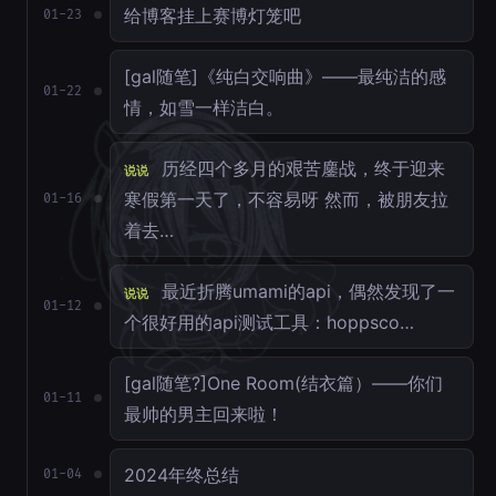
给博客挂上赛博灯笼吧
01-23
[gal随笔]《纯白交响曲》——最纯洁的感
01-22
情，如雪一样洁白。
历经四个多月的艰苦鏖战，终于迎来
说说
寒假第一天了，不容易呀 然而，被朋友拉
01-16
着去…
最近折腾umami的api，偶然发现了一
说说
01-12
个很好用的api测试工具：hoppsco…
[gal随笔?]One Room(结衣篇）——你们
01-11
最帅的男主回来啦！
2024年终总结
01-04