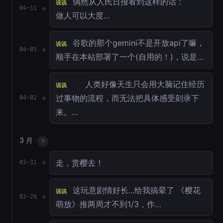
偶然从人民日报看到这样的话：
说说
04-11
做人可以大度…
谷歌的那个gemini不是开放api了嘛，
说说
04-05
顺手在本站部署了一个(自用的！)，说是…
人类好像天生只会用大脑记住经历
说说
过事物的流程，而无法把具体感受刻录下
04-02
来。…
3 月
9
走，赏樱去！
03-31
这玩意剧情好长...给我搞晕了 《樱花
说说
03-26
萌放》推两周才不到1/3，作…