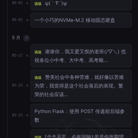
ψ(｀∇´)ψ
06-01
说说
一个小巧的NVMe-M.2 移动固态硬盘
06-01
5 月
9
谢谢你，我又爱又恨的老班(/▽＼) 也
说说
05-27
祝各位小中考、大中考、高考顺…
赞美社会中各种苦难，就好像以苦难
说说
为荣，我觉得是这个社会落后的表现。繁
05-25
荣的社会应该…
Python Flask：使用 POST 传递前后端参
05-25
数
⌈念念不忘，必有回响⌋:若是你所期望
说说