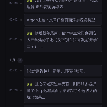
几个GAN算法训练模型的表现： 概念
说说
02-08
理解 正常表现 异常表…
Argon主题：文章归档页面添加说说类型
02-02
接近新年尾声，估计学生党们也要陷
说说
入开学焦虑了吧（反正别在我面前提“开学”
02-01
二字） …
1 月
8
⌈近步报告⌋#1：新年、启程和迷茫。
01-31
担心回老家过年无聊，刚用服务器折
说说
腾了个frp远程桌面，结果踩了个超级大的
01-28
坑（如果…