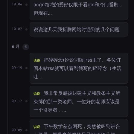
acgn领域的爱好仅限于看gal和冷门番剧，
10-04
但现在…
说说这几天我折腾网站时遇到的几个问题
10-02
9 月
5
把碎碎念(说说)搞到rss里了。各位订
说说
阅本站rss就可以看到我写的碎碎念（生活
09-19
吐…
我非常反感被封建主义和教条主义所
说说
束缚的那一类老师。一位好的老师应该是
09-12
一个引导者，…
下午数学差点困死，突然被叫到讲台
说说
09-09