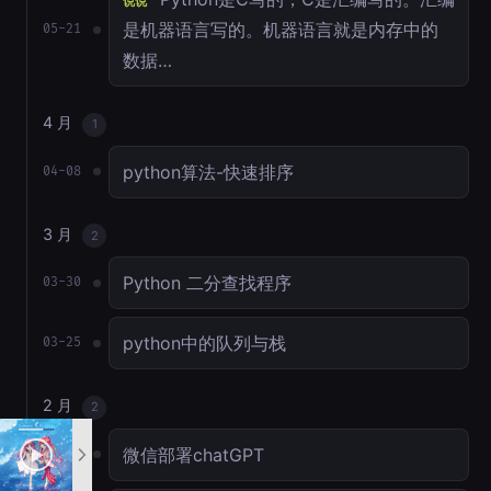
说说
是机器语言写的。机器语言就是内存中的
05-21
数据…
4 月
1
python算法-快速排序
04-08
3 月
2
Python 二分查找程序
03-30
python中的队列与栈
03-25
2 月
2
微信部署chatGPT
02-17