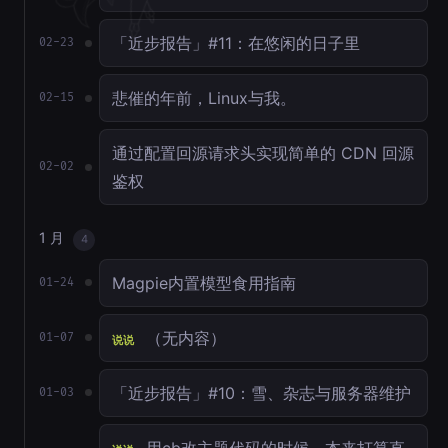
「近步报告」#11：在悠闲的日子里
02-23
悲催的年前，Linux与我。
02-15
通过配置回源请求头实现简单的 CDN 回源
02-02
鉴权
1 月
4
Magpie内置模型食用指南
01-24
（无内容）
01-07
说说
「近步报告」#10：雪、杂志与服务器维护
01-03
用cb改主题代码的时候，本来打算直