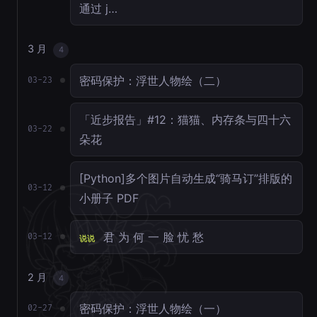
通过 j…
3 月
4
密码保护：浮世人物绘（二）
03-23
「近步报告」#12：猫猫、内存条与四十六
03-22
朵花
[Python]多个图片自动生成“骑马订”排版的
03-12
小册子 PDF
君 为 何 一 脸 忧 愁
03-12
说说
2 月
4
密码保护：浮世人物绘（一）
02-27