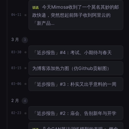
今天Mimosa收到了一个莫名其妙的邮
说说
政快递，突然想起前阵子收到阿里云的
04-11
「新产品…
3 月
3
「近步报告」#4：考试、小期待与春天
03-30
为博客添加热力图（仿Github贡献图）
03-15
「近步报告」#3：朴实又出乎意料的一周
03-06
2 月
4
「近步报告」#2：庙会、告别新年与开学
02-23