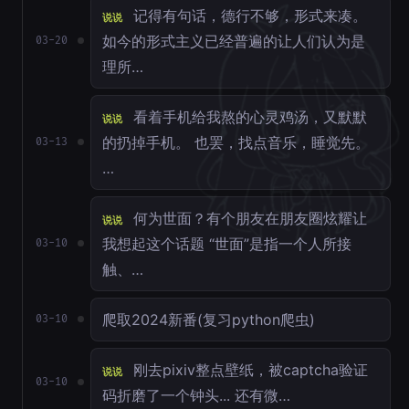
记得有句话，德行不够，形式来凑。
说说
如今的形式主义已经普遍的让人们认为是
03-20
理所…
看着手机给我熬的心灵鸡汤，又默默
说说
的扔掉手机。 也罢，找点音乐，睡觉先。
03-13
…
何为世面？有个朋友在朋友圈炫耀让
说说
我想起这个话题 “世面”是指一个人所接
03-10
触、…
爬取2024新番(复习python爬虫)
03-10
刚去pixiv整点壁纸，被captcha验证
说说
03-10
码折磨了一个钟头... 还有微…