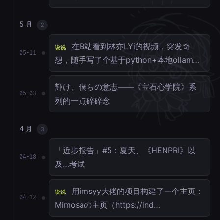
5 月
2
在B站看到林亦LYi的视频，突发奇
说说
05-11
想，随手写了个基于python+本地ollam…
輝け、僕らの意志——《宝石心学院》系
05-03
列的一点碎碎念
4 月
3
「近步报告」#5：夏天、《HENPRI》以
04-18
及…考试
用imsyy大佬的项目构建了一个主页：
说说
04-12
Mimosaの主页（https://ind…