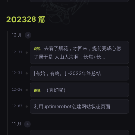
2023
28 篇
12 月
4
去看了烟花，才回来，提前完成心愿
说说
12-31
了属于是 人山人海啊，长焦+长…
⌈有始，有終。⌋ -2023年终总结
12-31
（真好喝）
12-24
说说
利用uptimerobot创建网站状态页面
12-03
11 月
4