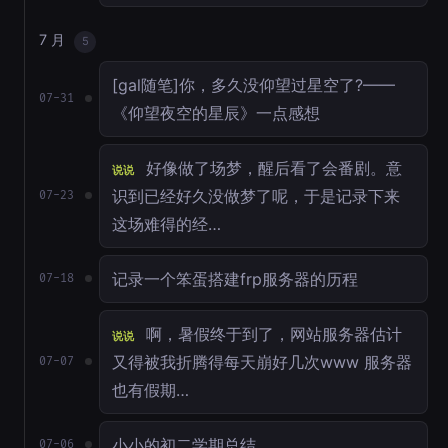
7 月
5
[gal随笔]你，多久没仰望过星空了?——
07-31
《仰望夜空的星辰》一点感想
好像做了场梦，醒后看了会番剧。意
说说
识到已经好久没做梦了呢，于是记录下来
07-23
这场难得的经…
记录一个笨蛋搭建frp服务器的历程
07-18
啊，暑假终于到了，网站服务器估计
说说
又得被我折腾得每天崩好几次www 服务器
07-07
也有假期…
小小的初二学期总结
07-06