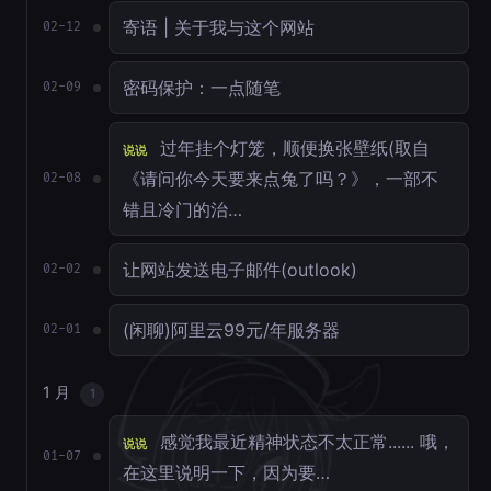
寄语 | 关于我与这个网站
02-12
密码保护：一点随笔
02-09
过年挂个灯笼，顺便换张壁纸(取自
说说
《请问你今天要来点兔了吗？》，一部不
02-08
错且冷门的治…
让网站发送电子邮件(outlook)
02-02
(闲聊)阿里云99元/年服务器
02-01
1 月
1
感觉我最近精神状态不太正常...... 哦，
说说
01-07
在这里说明一下，因为要…