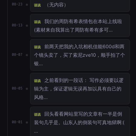
（无内容）
08-23
说说
我们的周防有希表情包在本站上线啦
说说
08-13
(素材来自我算出了周防有希有多可…
前两天把我的入坑相机佳能600d和两
说说
个镜头卖了，买了索尼zve10，顺手拍了个
08-07
银…
之前看到的一段话： 写作必须要以逻
说说
辑为主，保证逻辑无误再加以具有自己的
08-05
风格…
回头看看网站里写的文章有一半是倒
说说
装句几乎是。山东人的倒装句可真地狱啊:(
08-01
…