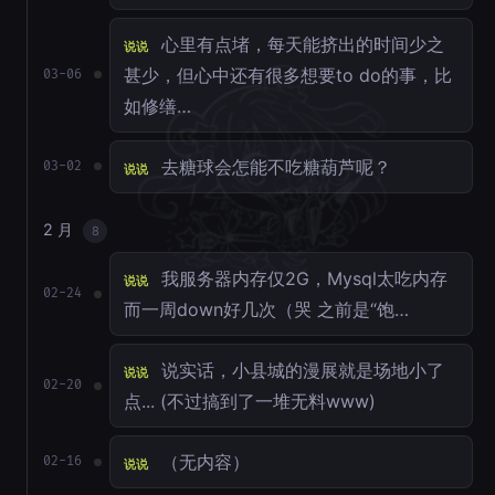
心里有点堵，每天能挤出的时间少之
说说
甚少，但心中还有很多想要to do的事，比
03-06
如修缮…
去糖球会怎能不吃糖葫芦呢？
03-02
说说
2 月
8
我服务器内存仅2G，Mysql太吃内存
说说
02-24
而一周down好几次（哭 之前是“饱…
说实话，小县城的漫展就是场地小了
说说
02-20
点... (不过搞到了一堆无料www)
（无内容）
02-16
说说