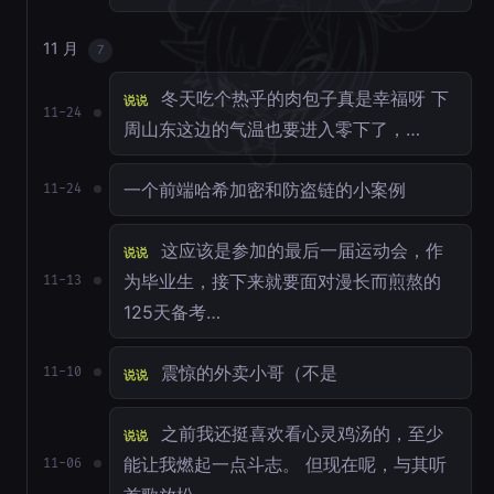
11 月
7
冬天吃个热乎的肉包子真是幸福呀 下
说说
11-24
周山东这边的气温也要进入零下了，…
一个前端哈希加密和防盗链的小案例
11-24
这应该是参加的最后一届运动会，作
说说
为毕业生，接下来就要面对漫长而煎熬的
11-13
125天备考…
震惊的外卖小哥（不是
11-10
说说
之前我还挺喜欢看心灵鸡汤的，至少
说说
能让我燃起一点斗志。 但现在呢，与其听
11-06