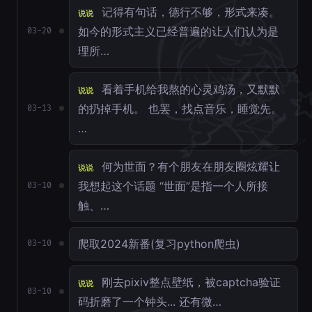
记得有句话，德行不够，形式来凑。
说说
如今的形式主义已经普遍的让人们认为是
03-20
理所…
看着手机给我熬的心灵鸡汤，又默默
说说
的扔掉手机。 也罢，找点音乐，睡觉先。
03-13
…
何为世面？有个朋友在朋友圈炫耀让
说说
我想起这个话题 “世面”是指一个人所接
03-10
触、…
爬取2024新番(复习python爬虫)
03-10
刚去pixiv整点壁纸，被captcha验证
说说
03-10
码折磨了一个钟头... 还有微…