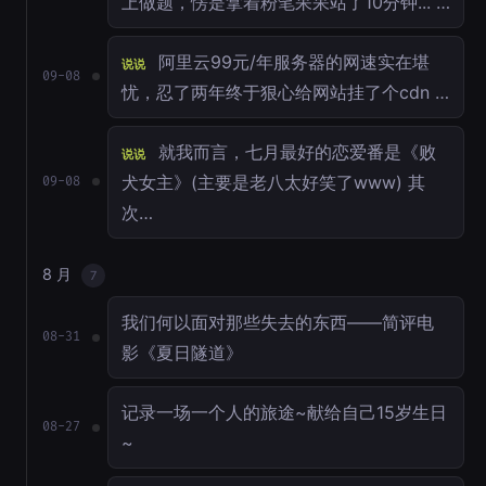
上做题，愣是拿着粉笔呆呆站了10分钟... …
阿里云99元/年服务器的网速实在堪
说说
09-08
忧，忍了两年终于狠心给网站挂了个cdn …
就我而言，七月最好的恋爱番是《败
说说
犬女主》(主要是老八太好笑了www) 其
09-08
次…
8 月
7
我们何以面对那些失去的东西——简评电
08-31
影《夏日隧道》
记录一场一个人的旅途~献给自己15岁生日
08-27
~