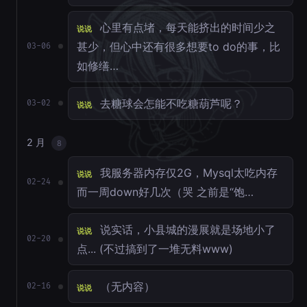
心里有点堵，每天能挤出的时间少之
说说
甚少，但心中还有很多想要to do的事，比
03-06
如修缮…
去糖球会怎能不吃糖葫芦呢？
03-02
说说
2 月
8
我服务器内存仅2G，Mysql太吃内存
说说
02-24
而一周down好几次（哭 之前是“饱…
说实话，小县城的漫展就是场地小了
说说
02-20
点... (不过搞到了一堆无料www)
（无内容）
02-16
说说