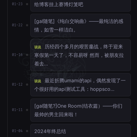
给博客挂上赛博灯笼吧
01-23
[gal随笔]《纯白交响曲》——最纯洁的感
01-22
情，如雪一样洁白。
历经四个多月的艰苦鏖战，终于迎来
说说
寒假第一天了，不容易呀 然而，被朋友拉
01-16
着去…
最近折腾umami的api，偶然发现了一
说说
01-12
个很好用的api测试工具：hoppsco…
[gal随笔?]One Room(结衣篇）——你们
01-11
最帅的男主回来啦！
2024年终总结
01-04