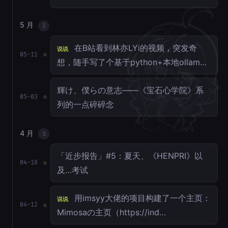
5 月
2
在B站看到林亦LYi的视频，突发奇
说说
05-11
想，随手写了个基于python+本地ollam…
輝け、僕らの意志——《宝石心学院》系
05-03
列的一点碎碎念
4 月
3
「近步报告」#5：夏天、《HENPRI》以
04-18
及…考试
用imsyy大佬的项目构建了一个主页：
说说
04-12
Mimosaの主页（https://ind…