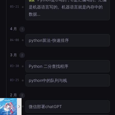
说说
是机器语言写的。机器语言就是内存中的
05-21
数据…
4 月
1
python算法-快速排序
04-08
3 月
2
Python 二分查找程序
03-30
python中的队列与栈
03-25
2 月
2
微信部署chatGPT
02-17