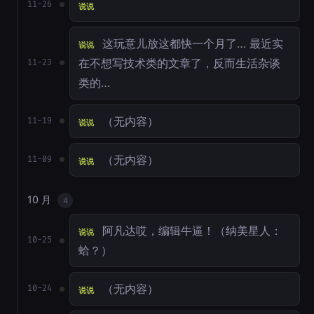
11-26
说说
这玩意儿放这都快一个月了… 最近实
说说
在不想写技术类的文章了，反而生活杂谈
11-23
类的…
（无内容）
11-19
说说
（无内容）
11-09
说说
10 月
4
阿凡达哎，编辑牛逼！（纳美星人：
说说
10-25
蛤？）
（无内容）
10-24
说说