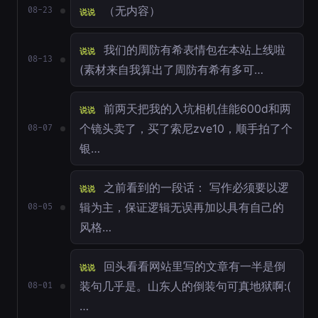
（无内容）
08-23
说说
我们的周防有希表情包在本站上线啦
说说
08-13
(素材来自我算出了周防有希有多可…
前两天把我的入坑相机佳能600d和两
说说
个镜头卖了，买了索尼zve10，顺手拍了个
08-07
银…
之前看到的一段话： 写作必须要以逻
说说
辑为主，保证逻辑无误再加以具有自己的
08-05
风格…
回头看看网站里写的文章有一半是倒
说说
装句几乎是。山东人的倒装句可真地狱啊:(
08-01
…