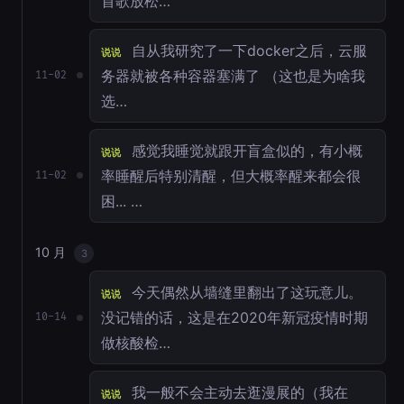
首歌放松…
自从我研究了一下docker之后，云服
说说
务器就被各种容器塞满了 （这也是为啥我
11-02
选…
感觉我睡觉就跟开盲盒似的，有小概
说说
率睡醒后特别清醒，但大概率醒来都会很
11-02
困... …
10 月
3
今天偶然从墙缝里翻出了这玩意儿。
说说
没记错的话，这是在2020年新冠疫情时期
10-14
做核酸检…
我一般不会主动去逛漫展的（我在
说说