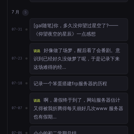
7 月
5
[gal随笔]你，多久没仰望过星空了?——
07-31
《仰望夜空的星辰》一点感想
好像做了场梦，醒后看了会番剧。意
说说
识到已经好久没做梦了呢，于是记录下来
07-23
这场难得的经…
记录一个笨蛋搭建frp服务器的历程
07-18
啊，暑假终于到了，网站服务器估计
说说
又得被我折腾得每天崩好几次www 服务器
07-07
也有假期…
小小的初二学期总结
07-06