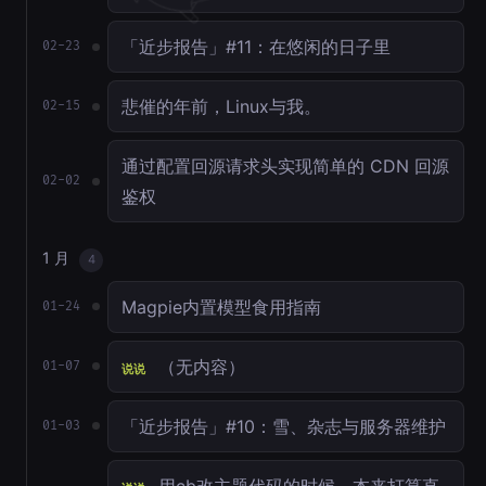
「近步报告」#11：在悠闲的日子里
02-23
悲催的年前，Linux与我。
02-15
通过配置回源请求头实现简单的 CDN 回源
02-02
鉴权
1 月
4
Magpie内置模型食用指南
01-24
（无内容）
01-07
说说
「近步报告」#10：雪、杂志与服务器维护
01-03
用cb改主题代码的时候，本来打算直