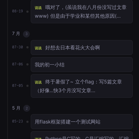
哦对了，(虽说我在八月份没写过文章
说说
08-19
www) 但是由于学业和某些其他原因(…
7 月
3
好想去日本看花火大会啊
07-30
说说
我的初一小结
07-06
终于暑假了~ 立个flag：写5篇文章
说说
07-05
（好像...快3个月没写文章…
5 月
2
用flask框架搭建一个测试网站
05-23
Python是C写的，C是汇编写的。汇编