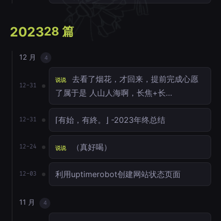
2023
28 篇
12 月
4
去看了烟花，才回来，提前完成心愿
说说
12-31
了属于是 人山人海啊，长焦+长…
⌈有始，有終。⌋ -2023年终总结
12-31
（真好喝）
12-24
说说
利用uptimerobot创建网站状态页面
12-03
11 月
4