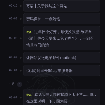
寄语 | 关于我与这个网站
02-12
密码保护：一点随笔
02-09
过年挂个灯笼，顺便换张壁纸(取自
说说
《请问你今天要来点兔了吗？》，一部不
02-08
错且冷门的治…
让网站发送电子邮件(outlook)
02-02
(闲聊)阿里云99元/年服务器
02-01
1 月
1
感觉我最近精神状态不太正常...... 哦，
说说
01-07
在这里说明一下，因为要…