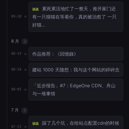
累死累活地忙了一整天，推开家门还
说说
有一只猫猫在等着你，真的被治愈了 一只
09-20
好猫…
8 月
3
作品推荐：《回憶錄》
08-19
建站 1000 天随想：我与这个网站的碎碎念
08-18
「近步报告」#7：EdgeOne CDN、舟山
08-05
与一堆事情
7 月
3
踩了几个坑，在给站点配置cdn的时候
说说
07-23