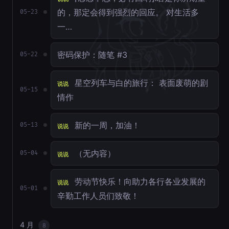
的，那定会得到强烈的回应。 对生活多
05-23
一…
密码保护：随笔 #3
05-22
星空列车与白的旅行： 表面废萌的剧
说说
05-15
情作
新的一周，加油！
05-13
说说
（无内容）
05-04
说说
劳动节快乐！向助力各行各业发展的
说说
05-01
辛勤工作人员们致敬！
4 月
8