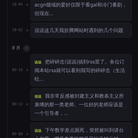
acgn领域的爱好仅限于看gal和冷门番剧，
10-04
但现在…
说说这几天我折腾网站时遇到的几个问题
10-02
9 月
5
把碎碎念(说说)搞到rss里了。各位订
说说
阅本站rss就可以看到我写的碎碎念（生活
09-19
吐…
我非常反感被封建主义和教条主义所
说说
束缚的那一类老师。一位好的老师应该是
09-12
一个引导者，…
下午数学差点困死，突然被叫到讲台
说说
09-09