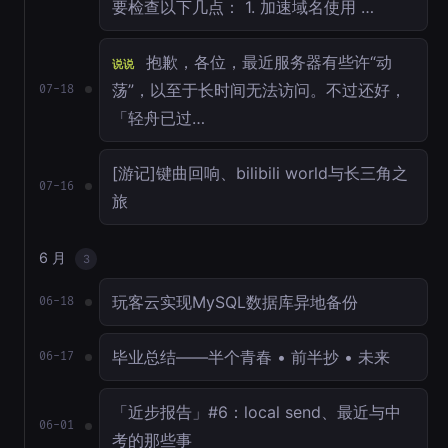
要检查以下几点： 1. 加速域名使用 …
抱歉，各位，最近服务器有些许“动
说说
荡”，以至于长时间无法访问。不过还好，
07-18
「轻舟已过…
[游记]键曲回响、bilibili world与长三角之
07-16
旅
6 月
3
玩客云实现MySQL数据库异地备份
06-18
毕业总结——半个青春 • 前半抄 • 未来
06-17
「近步报告」#6：local send、最近与中
06-01
考的那些事