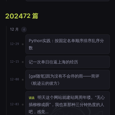
2024
72 篇
12 月
4
Python实践：按固定名单顺序排序乱序分
12-29
数
记一次单日往返上海的经历
12-15
[gal随笔]因为没有不会停的雨——简评
12-08
《航迹云的彼方》
明天这个网站就建站两周年喽。“无心
说说
插柳柳成荫”，我也算那种三分钟热度的人
12-03
吧，感觉…