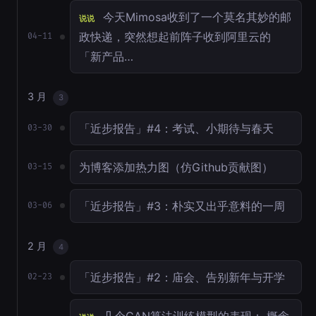
今天Mimosa收到了一个莫名其妙的邮
说说
政快递，突然想起前阵子收到阿里云的
04-11
「新产品…
3 月
3
「近步报告」#4：考试、小期待与春天
03-30
为博客添加热力图（仿Github贡献图）
03-15
「近步报告」#3：朴实又出乎意料的一周
03-06
2 月
4
「近步报告」#2：庙会、告别新年与开学
02-23