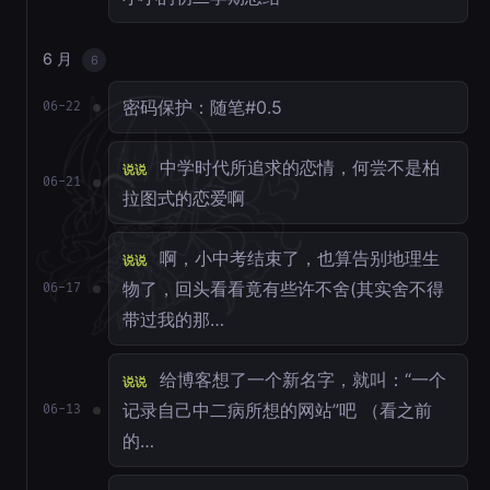
6 月
6
密码保护：随笔#0.5
06-22
中学时代所追求的恋情，何尝不是柏
说说
06-21
拉图式的恋爱啊
啊，小中考结束了，也算告别地理生
说说
物了，回头看看竟有些许不舍(其实舍不得
06-17
带过我的那…
给博客想了一个新名字，就叫：“一个
说说
记录自己中二病所想的网站”吧 （看之前
06-13
的…