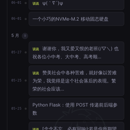
ψ(｀∇´)ψ
06-01
说说
一个小巧的NVMe-M.2 移动固态硬盘
06-01
5 月
9
谢谢你，我又爱又恨的老班(/▽＼) 也
说说
05-27
祝各位小中考、大中考、高考顺…
赞美社会中各种苦难，就好像以苦难
说说
为荣，我觉得是这个社会落后的表现。繁
05-25
荣的社会应该…
Python Flask：使用 POST 传递前后端参
05-25
数
⌈念念不忘，必有回响⌋:若是你所期望
说说