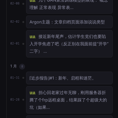
几个GAN算法训练模型的表现： 概念
说说
02-08
理解 正常表现 异常表…
Argon主题：文章归档页面添加说说类型
02-02
接近新年尾声，估计学生党们也要陷
说说
入开学焦虑了吧（反正别在我面前提“开学”
02-01
二字） …
1 月
8
⌈近步报告⌋#1：新年、启程和迷茫。
01-31
担心回老家过年无聊，刚用服务器折
说说
腾了个frp远程桌面，结果踩了个超级大的
01-28
坑（如果…