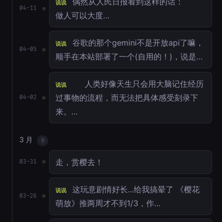
偶然从人民日报看到这样的话：
说说
04-11
做人可以大度…
谷歌的那个gemini不是开放api了嘛，
说说
04-05
顺手在本站部署了一个(自用的！)，说是…
人类好像天生只会用大脑记住经历
说说
过事物的流程，而无法把具体感受刻录下
04-02
来。…
3 月
9
走，赏樱去！
03-31
这玩意剧情好长...给我搞晕了 《樱花
说说
03-26
萌放》推两周才不到1/3，作…