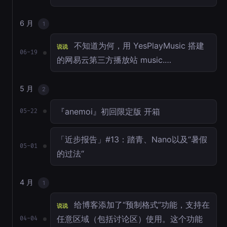
6 月
1
不知道为何，用 YesPlayMusic 搭建
说说
06-19
的网易云第三方播放站 music.…
5 月
2
『anemoi』初回限定版 开箱
05-22
「近步报告」#13：踏青、Nano以及“暑假
05-01
的过法“
4 月
1
给博客添加了“预制格式”功能，支持在
说说
任意区域（包括讨论区）使用。这个功能
04-04