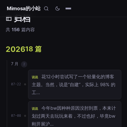
Mimosa的小站
归档
共
156
篇内容
2026
18 篇
7 月
2
花12小时尝试写了一个轻量化的博客
说说
主题。当然，说是“自建”，实际上 98% 的
07-22
工…
今年bw因种种原因没肘到票，本来计
说说
划过两天去玩玩来着，不过也好，毕竟bw
07-08
刚开展沪…