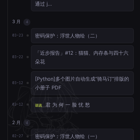
通过 j…
3 月
4
密码保护：浮世人物绘（二）
03-23
「近步报告」#12：猫猫、内存条与四十六
03-22
朵花
[Python]多个图片自动生成“骑马订”排版的
03-12
小册子 PDF
君 为 何 一 脸 忧 愁
03-12
说说
2 月
4
密码保护：浮世人物绘（一）
02-27