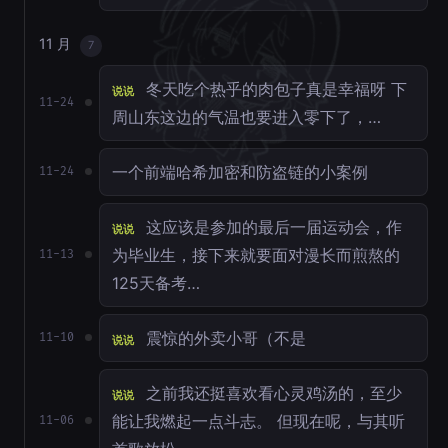
11 月
7
冬天吃个热乎的肉包子真是幸福呀 下
说说
11-24
周山东这边的气温也要进入零下了，…
一个前端哈希加密和防盗链的小案例
11-24
这应该是参加的最后一届运动会，作
说说
为毕业生，接下来就要面对漫长而煎熬的
11-13
125天备考…
震惊的外卖小哥（不是
11-10
说说
之前我还挺喜欢看心灵鸡汤的，至少
说说
能让我燃起一点斗志。 但现在呢，与其听
11-06