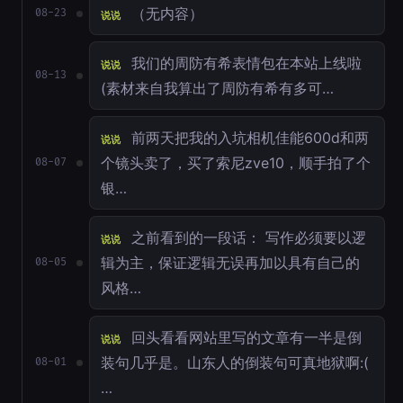
（无内容）
08-23
说说
我们的周防有希表情包在本站上线啦
说说
08-13
(素材来自我算出了周防有希有多可…
前两天把我的入坑相机佳能600d和两
说说
个镜头卖了，买了索尼zve10，顺手拍了个
08-07
银…
之前看到的一段话： 写作必须要以逻
说说
辑为主，保证逻辑无误再加以具有自己的
08-05
风格…
回头看看网站里写的文章有一半是倒
说说
装句几乎是。山东人的倒装句可真地狱啊:(
08-01
…