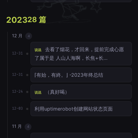
2023
28 篇
12 月
4
去看了烟花，才回来，提前完成心愿
说说
12-31
了属于是 人山人海啊，长焦+长…
⌈有始，有終。⌋ -2023年终总结
12-31
（真好喝）
12-24
说说
利用uptimerobot创建网站状态页面
12-03
11 月
4