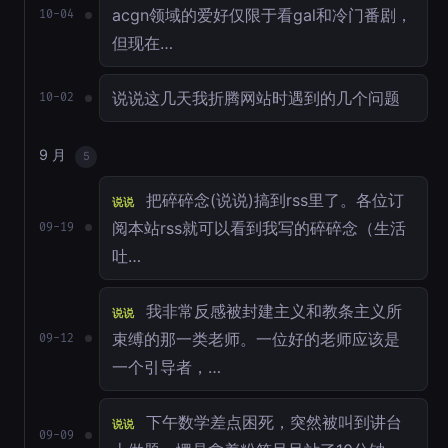
acgn领域的爱好仅限于看gal和冷门番剧，
10-04
但现在…
说说这几天我折腾网站时遇到的几个问题
10-02
9 月
5
把碎碎念(说说)搞到rss里了。各位订
说说
阅本站rss就可以看到我写的碎碎念（生活
09-19
吐…
我非常反感被封建主义和教条主义所
说说
束缚的那一类老师。一位好的老师应该是
09-12
一个引导者，…
下午数学差点困死，突然被叫到讲台
说说
09-09