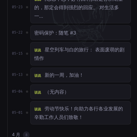
的，那定会得到强烈的回应。 对生活多
05-23
一…
密码保护：随笔 #3
05-22
星空列车与白的旅行： 表面废萌的剧
说说
05-15
情作
新的一周，加油！
05-13
说说
（无内容）
05-04
说说
劳动节快乐！向助力各行各业发展的
说说
05-01
辛勤工作人员们致敬！
4 月
8