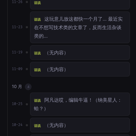
11-26
说说
这玩意儿放这都快一个月了… 最近实
说说
在不想写技术类的文章了，反而生活杂谈
11-23
类的…
（无内容）
11-19
说说
（无内容）
11-09
说说
10 月
4
阿凡达哎，编辑牛逼！（纳美星人：
说说
10-25
蛤？）
（无内容）
10-24
说说