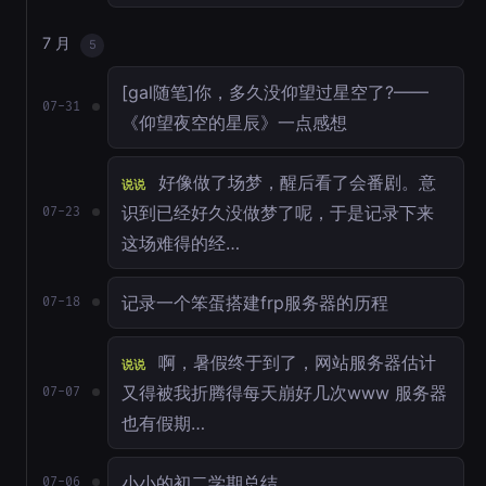
7 月
5
[gal随笔]你，多久没仰望过星空了?——
07-31
《仰望夜空的星辰》一点感想
好像做了场梦，醒后看了会番剧。意
说说
识到已经好久没做梦了呢，于是记录下来
07-23
这场难得的经…
记录一个笨蛋搭建frp服务器的历程
07-18
啊，暑假终于到了，网站服务器估计
说说
又得被我折腾得每天崩好几次www 服务器
07-07
也有假期…
小小的初二学期总结
07-06