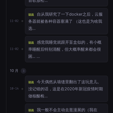
首歌放松…
自从我研究了一下docker之后，云服
说说
务器就被各种容器塞满了 （这也是为啥我
11-02
选…
感觉我睡觉就跟开盲盒似的，有小概
说说
率睡醒后特别清醒，但大概率醒来都会很
11-02
困... …
10 月
3
今天偶然从墙缝里翻出了这玩意儿。
说说
没记错的话，这是在2020年新冠疫情时期
10-14
做核酸检…
我一般不会主动去逛漫展的（我在
说说