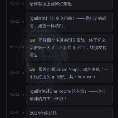
给博客挂上赛博灯笼吧
01-23
[gal随笔]《纯白交响曲》——最纯洁的感
01-22
情，如雪一样洁白。
历经四个多月的艰苦鏖战，终于迎来
说说
寒假第一天了，不容易呀 然而，被朋友拉
01-16
着去…
最近折腾umami的api，偶然发现了一
说说
01-12
个很好用的api测试工具：hoppsco…
[gal随笔?]One Room(结衣篇）——你们
01-11
最帅的男主回来啦！
2024年终总结
01-04