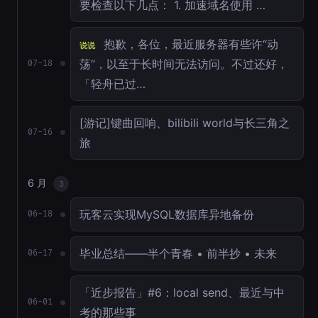
要检查以下几点： 1. 加速域名使用 …
抱歉，各位，最近服务器有些许“动
说说
荡”，以至于长时间无法访问。不过还好，
07-18
「轻舟已过…
[游记]键曲回响、bilibili world与长三角之
07-16
旅
6 月
3
玩客云实现MySQL数据库异地备份
06-18
毕业总结——半个青春 • 前半抄 • 未来
06-17
「近步报告」#6：local send、最近与中
06-01
考的那些事