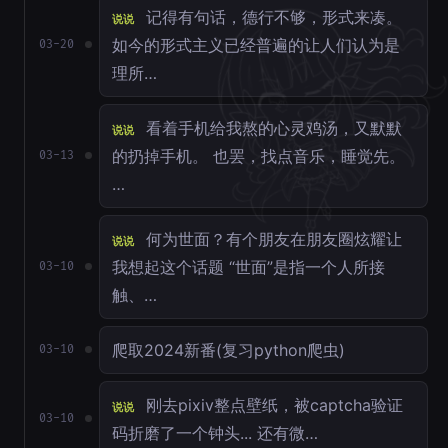
记得有句话，德行不够，形式来凑。
说说
如今的形式主义已经普遍的让人们认为是
03-20
理所…
看着手机给我熬的心灵鸡汤，又默默
说说
的扔掉手机。 也罢，找点音乐，睡觉先。
03-13
…
何为世面？有个朋友在朋友圈炫耀让
说说
我想起这个话题 “世面”是指一个人所接
03-10
触、…
爬取2024新番(复习python爬虫)
03-10
刚去pixiv整点壁纸，被captcha验证
说说
03-10
码折磨了一个钟头... 还有微…