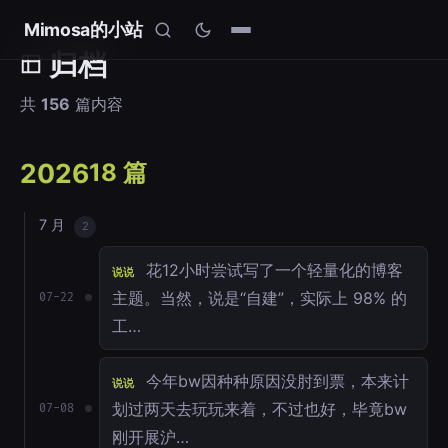
Mimosa的小站
归档
共
156
篇内容
2026
18 篇
7 月
2
花12小时尝试写了一个轻量化的博客
说说
主题。当然，说是“自建”，实际上 98% 的
07-22
工…
今年bw因种种原因没肘到票，本来计
说说
划过两天去玩玩来着，不过也好，毕竟bw
07-08
刚开展沪…