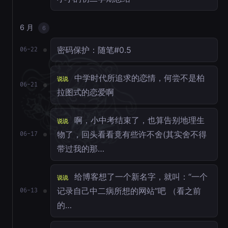
6 月
6
密码保护：随笔#0.5
06-22
中学时代所追求的恋情，何尝不是柏
说说
06-21
拉图式的恋爱啊
啊，小中考结束了，也算告别地理生
说说
物了，回头看看竟有些许不舍(其实舍不得
06-17
带过我的那…
给博客想了一个新名字，就叫：“一个
说说
记录自己中二病所想的网站”吧 （看之前
06-13
的…