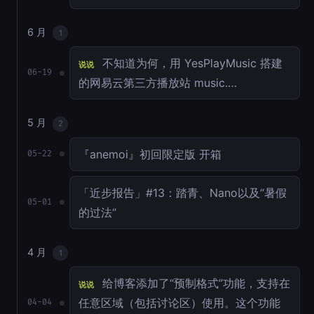
6 月
1
不知道为何，用 YesPlayMusic 搭建
说说
06-19
的网易云第三方播放站 music.…
5 月
2
『anemoi』初回限定版 开箱
05-22
「近步报告」#13：踏青、Nano以及“暑假
05-01
的过法“
4 月
1
给博客添加了“预制格式”功能，支持在
说说
任意区域（包括讨论区）使用。这个功能
04-04