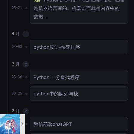
说说
是机器语言写的。机器语言就是内存中的
05-21
数据…
4 月
1
python算法-快速排序
04-08
3 月
2
Python 二分查找程序
03-30
python中的队列与栈
03-25
2 月
2
微信部署chatGPT
02-17