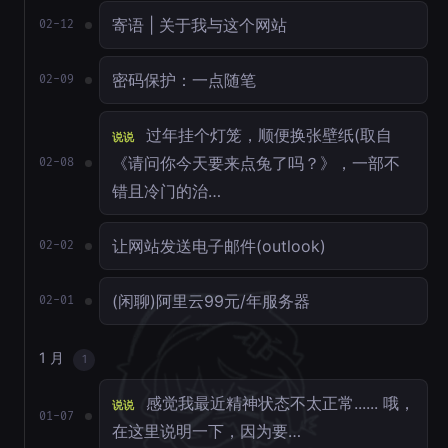
寄语 | 关于我与这个网站
02-12
密码保护：一点随笔
02-09
过年挂个灯笼，顺便换张壁纸(取自
说说
《请问你今天要来点兔了吗？》，一部不
02-08
错且冷门的治…
让网站发送电子邮件(outlook)
02-02
(闲聊)阿里云99元/年服务器
02-01
1 月
1
感觉我最近精神状态不太正常...... 哦，
说说
01-07
在这里说明一下，因为要…