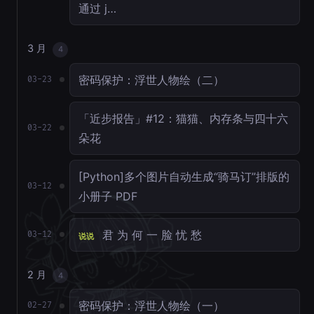
通过 j…
3 月
4
密码保护：浮世人物绘（二）
03-23
「近步报告」#12：猫猫、内存条与四十六
03-22
朵花
[Python]多个图片自动生成“骑马订”排版的
03-12
小册子 PDF
君 为 何 一 脸 忧 愁
03-12
说说
2 月
4
密码保护：浮世人物绘（一）
02-27