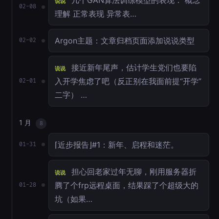
几个GAN算法训练模型的表现： 概念
说说
02-08
理解 正常表现 异常表…
Argon主题：文章归档页面添加说说类型
02-02
接近新年尾声，估计学生党们也要陷
说说
入开学焦虑了吧（反正别在我面前提“开学”
02-01
二字） …
1 月
8
⌈近步报告⌋#1：新年、启程和迷茫。
01-31
担心回老家过年无聊，刚用服务器折
说说
腾了个frp远程桌面，结果踩了个超级大的
01-28
坑（如果…