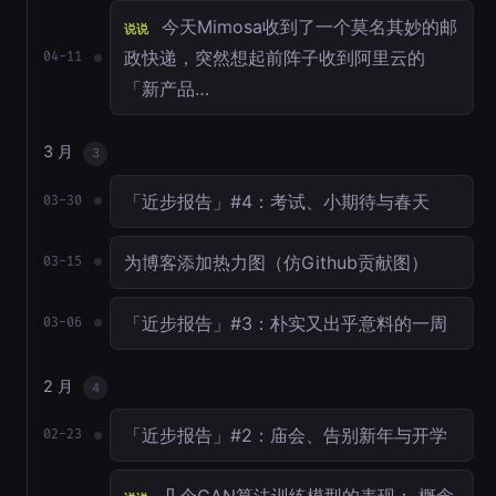
今天Mimosa收到了一个莫名其妙的邮
说说
政快递，突然想起前阵子收到阿里云的
04-11
「新产品…
3 月
3
「近步报告」#4：考试、小期待与春天
03-30
为博客添加热力图（仿Github贡献图）
03-15
「近步报告」#3：朴实又出乎意料的一周
03-06
2 月
4
「近步报告」#2：庙会、告别新年与开学
02-23