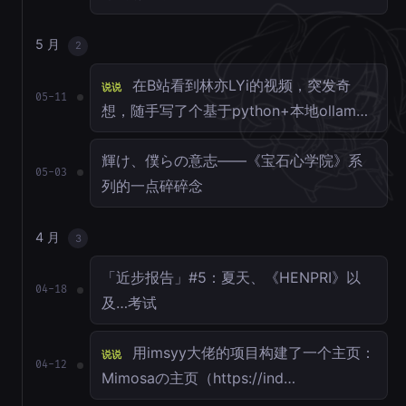
5 月
2
在B站看到林亦LYi的视频，突发奇
说说
05-11
想，随手写了个基于python+本地ollam…
輝け、僕らの意志——《宝石心学院》系
05-03
列的一点碎碎念
4 月
3
「近步报告」#5：夏天、《HENPRI》以
04-18
及…考试
用imsyy大佬的项目构建了一个主页：
说说
04-12
Mimosaの主页（https://ind…