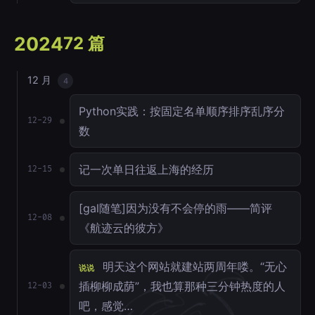
2024
72 篇
12 月
4
Python实践：按固定名单顺序排序乱序分
12-29
数
记一次单日往返上海的经历
12-15
[gal随笔]因为没有不会停的雨——简评
12-08
《航迹云的彼方》
明天这个网站就建站两周年喽。“无心
说说
插柳柳成荫”，我也算那种三分钟热度的人
12-03
吧，感觉…