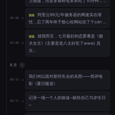
上做题，愣是拿着粉笔呆呆站了10分钟... …
阿里云99元/年服务器的网速实在堪
说说
09-08
忧，忍了两年终于狠心给网站挂了个cdn …
就我而言，七月最好的恋爱番是《败
说说
犬女主》(主要是老八太好笑了www) 其
09-08
次…
8 月
7
我们何以面对那些失去的东西——简评电
08-31
影《夏日隧道》
记录一场一个人的旅途~献给自己15岁生日
08-27
~