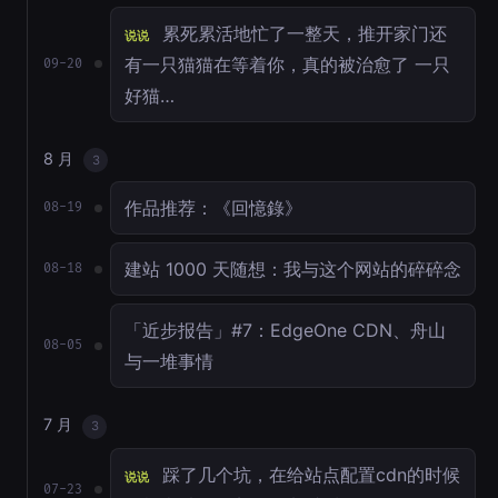
累死累活地忙了一整天，推开家门还
说说
有一只猫猫在等着你，真的被治愈了 一只
09-20
好猫…
8 月
3
作品推荐：《回憶錄》
08-19
建站 1000 天随想：我与这个网站的碎碎念
08-18
「近步报告」#7：EdgeOne CDN、舟山
08-05
与一堆事情
7 月
3
踩了几个坑，在给站点配置cdn的时候
说说
07-23