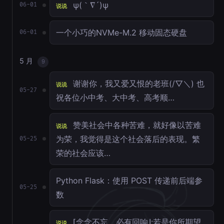
ψ(｀∇´)ψ
06-01
说说
一个小巧的NVMe-M.2 移动固态硬盘
06-01
5 月
9
谢谢你，我又爱又恨的老班(/▽＼) 也
说说
05-27
祝各位小中考、大中考、高考顺…
赞美社会中各种苦难，就好像以苦难
说说
为荣，我觉得是这个社会落后的表现。繁
05-25
荣的社会应该…
Python Flask：使用 POST 传递前后端参
05-25
数
⌈念念不忘，必有回响⌋:若是你所期望
说说