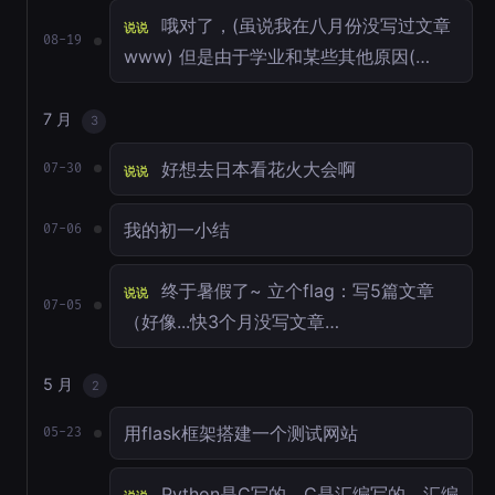
哦对了，(虽说我在八月份没写过文章
说说
08-19
www) 但是由于学业和某些其他原因(…
7 月
3
好想去日本看花火大会啊
07-30
说说
我的初一小结
07-06
终于暑假了~ 立个flag：写5篇文章
说说
07-05
（好像...快3个月没写文章…
5 月
2
用flask框架搭建一个测试网站
05-23
Python是C写的，C是汇编写的。汇编