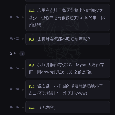
心里有点堵，每天能挤出的时间少之
说说
甚少，但心中还有很多想要to do的事，比
03-06
如修缮…
去糖球会怎能不吃糖葫芦呢？
03-02
说说
2 月
8
我服务器内存仅2G，Mysql太吃内存
说说
02-24
而一周down好几次（哭 之前是“饱…
说实话，小县城的漫展就是场地小了
说说
02-20
点... (不过搞到了一堆无料www)
（无内容）
02-16
说说