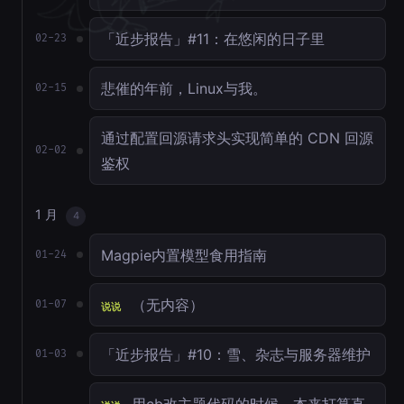
「近步报告」#11：在悠闲的日子里
02-23
悲催的年前，Linux与我。
02-15
通过配置回源请求头实现简单的 CDN 回源
02-02
鉴权
1 月
4
Magpie内置模型食用指南
01-24
（无内容）
01-07
说说
「近步报告」#10：雪、杂志与服务器维护
01-03
用cb改主题代码的时候，本来打算直