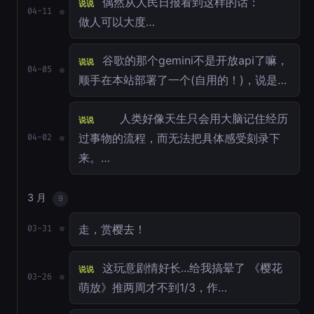
偶然从人民日报看到这样的话：
说说
04-11
做人可以大度…
谷歌的那个gemini不是开放api了嘛，
说说
04-05
顺手在本站部署了一个(自用的！)，说是…
人类好像天生只会用大脑记住经历
说说
过事物的流程，而无法把具体感受刻录下
04-02
来。…
3 月
9
走，赏樱去！
03-31
这玩意剧情好长...给我搞晕了 《樱花
说说
03-26
萌放》推两周才不到1/3，作…