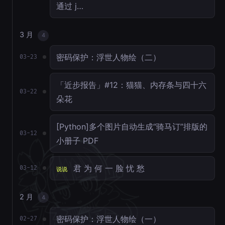
通过 j…
3 月
4
密码保护：浮世人物绘（二）
03-23
「近步报告」#12：猫猫、内存条与四十六
03-22
朵花
[Python]多个图片自动生成“骑马订”排版的
03-12
小册子 PDF
君 为 何 一 脸 忧 愁
03-12
说说
2 月
4
密码保护：浮世人物绘（一）
02-27