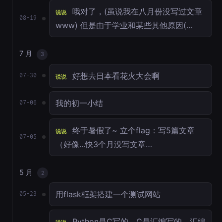
哦对了，(虽说我在八月份没写过文章
说说
08-19
www) 但是由于学业和某些其他原因(…
7 月
3
好想去日本看花火大会啊
07-30
说说
我的初一小结
07-06
终于暑假了~ 立个flag：写5篇文章
说说
07-05
（好像...快3个月没写文章…
5 月
2
用flask框架搭建一个测试网站
05-23
Python是C写的，C是汇编写的。汇编