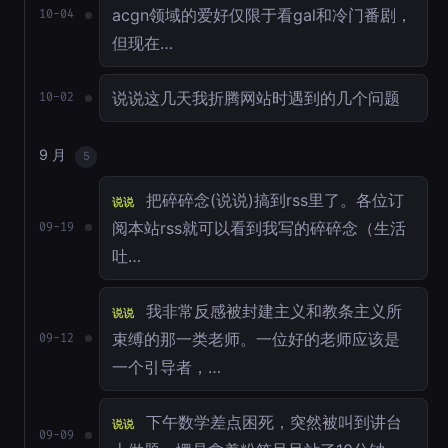
acgn领域的爱好仅限于看gal和冷门番剧，
10-04
但现在…
说说这几天我折腾网站时遇到的几个问题
10-02
9 月
5
把碎碎念(说说)搞到rss里了。各位订
说说
阅本站rss就可以看到我写的碎碎念（生活
09-19
吐…
我非常反感被封建主义和教条主义所
说说
束缚的那一类老师。一位好的老师应该是
09-12
一个引导者，…
下午数学差点困死，突然被叫到讲台
说说
09-09