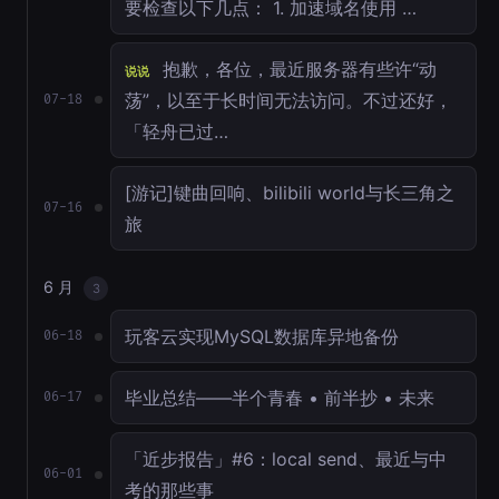
要检查以下几点： 1. 加速域名使用 …
抱歉，各位，最近服务器有些许“动
说说
荡”，以至于长时间无法访问。不过还好，
07-18
「轻舟已过…
[游记]键曲回响、bilibili world与长三角之
07-16
旅
6 月
3
玩客云实现MySQL数据库异地备份
06-18
毕业总结——半个青春 • 前半抄 • 未来
06-17
「近步报告」#6：local send、最近与中
06-01
考的那些事