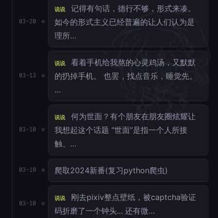
记得有句话，德行不够，形式来凑。
说说
如今的形式主义已经普遍的让人们认为是
03-20
理所…
看着手机给我熬的心灵鸡汤，又默默
说说
的扔掉手机。 也罢，找点音乐，睡觉先。
03-13
…
何为世面？有个朋友在朋友圈炫耀让
说说
我想起这个话题 “世面”是指一个人所接
03-10
触、…
爬取2024新番(复习python爬虫)
03-10
刚去pixiv整点壁纸，被captcha验证
说说
03-10
码折磨了一个钟头... 还有微…