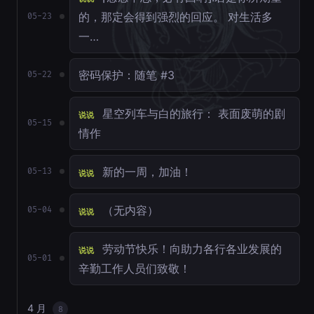
的，那定会得到强烈的回应。 对生活多
05-23
一…
密码保护：随笔 #3
05-22
星空列车与白的旅行： 表面废萌的剧
说说
05-15
情作
新的一周，加油！
05-13
说说
（无内容）
05-04
说说
劳动节快乐！向助力各行各业发展的
说说
05-01
辛勤工作人员们致敬！
4 月
8