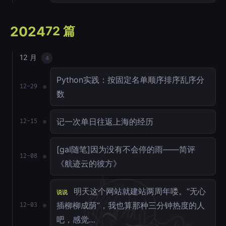
2024
72 篇
12 月
4
Python实践：按固定名单顺序排序乱序分
12-29
数
记一次单日往返上海的经历
12-15
[gal随笔]因为没有不会停的雨——简评
12-08
《航迹云的彼方》
明天这个网站就建站两周年喽。“无心
说说
插柳柳成荫”，我也算那种三分钟热度的人
12-03
吧，感觉…