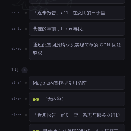
「近步报告」#11：在悠闲的日子里
02-23
悲催的年前，Linux与我。
02-15
通过配置回源请求头实现简单的 CDN 回源
02-02
鉴权
1 月
4
Magpie内置模型食用指南
01-24
（无内容）
01-07
说说
「近步报告」#10：雪、杂志与服务器维护
01-03
用cb改主题代码的时候，本来打算直