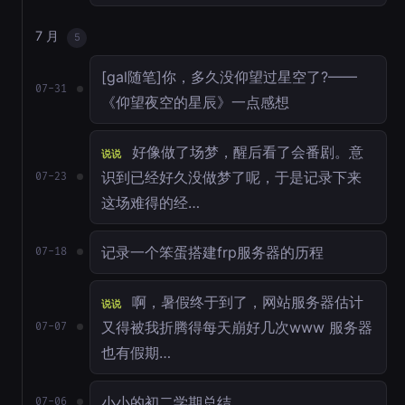
7 月
5
[gal随笔]你，多久没仰望过星空了?——
07-31
《仰望夜空的星辰》一点感想
好像做了场梦，醒后看了会番剧。意
说说
识到已经好久没做梦了呢，于是记录下来
07-23
这场难得的经…
记录一个笨蛋搭建frp服务器的历程
07-18
啊，暑假终于到了，网站服务器估计
说说
又得被我折腾得每天崩好几次www 服务器
07-07
也有假期…
小小的初二学期总结
07-06