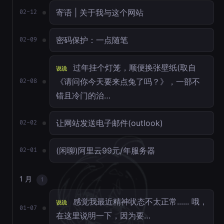
寄语 | 关于我与这个网站
02-12
密码保护：一点随笔
02-09
过年挂个灯笼，顺便换张壁纸(取自
说说
《请问你今天要来点兔了吗？》，一部不
02-08
错且冷门的治…
让网站发送电子邮件(outlook)
02-02
(闲聊)阿里云99元/年服务器
02-01
1 月
1
感觉我最近精神状态不太正常...... 哦，
说说
01-07
在这里说明一下，因为要…