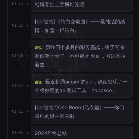
给博客挂上赛博灯笼吧
01-23
[gal随笔]《纯白交响曲》——最纯洁的感
01-22
情，如雪一样洁白。
历经四个多月的艰苦鏖战，终于迎来
说说
寒假第一天了，不容易呀 然而，被朋友拉
01-16
着去…
最近折腾umami的api，偶然发现了一
说说
01-12
个很好用的api测试工具：hoppsco…
[gal随笔?]One Room(结衣篇）——你们
01-11
最帅的男主回来啦！
2024年终总结
01-04