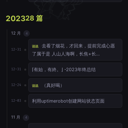
2023
28 篇
12 月
4
去看了烟花，才回来，提前完成心愿
说说
12-31
了属于是 人山人海啊，长焦+长…
⌈有始，有終。⌋ -2023年终总结
12-31
（真好喝）
12-24
说说
利用uptimerobot创建网站状态页面
12-03
11 月
4