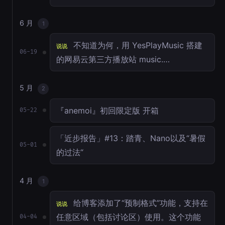
6 月
1
不知道为何，用 YesPlayMusic 搭建
说说
06-19
的网易云第三方播放站 music.…
5 月
2
『anemoi』初回限定版 开箱
05-22
「近步报告」#13：踏青、Nano以及“暑假
05-01
的过法“
4 月
1
给博客添加了“预制格式”功能，支持在
说说
任意区域（包括讨论区）使用。这个功能
04-04