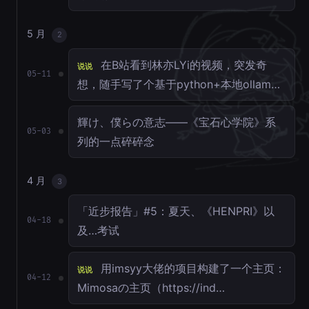
5 月
2
在B站看到林亦LYi的视频，突发奇
说说
05-11
想，随手写了个基于python+本地ollam…
輝け、僕らの意志——《宝石心学院》系
05-03
列的一点碎碎念
4 月
3
「近步报告」#5：夏天、《HENPRI》以
04-18
及…考试
用imsyy大佬的项目构建了一个主页：
说说
04-12
Mimosaの主页（https://ind…