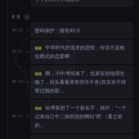
6 月
6
密码保护：随笔#0.5
06-22
中学时代所追求的恋情，何尝不是柏
说说
06-21
拉图式的恋爱啊
啊，小中考结束了，也算告别地理生
说说
物了，回头看看竟有些许不舍(其实舍不得
06-17
带过我的那…
给博客想了一个新名字，就叫：“一个
说说
记录自己中二病所想的网站”吧 （看之前
06-13
的…