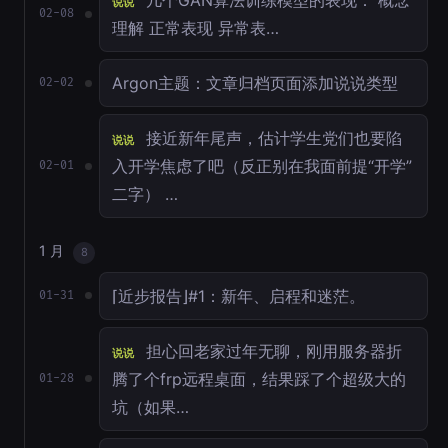
几个GAN算法训练模型的表现： 概念
说说
02-08
理解 正常表现 异常表…
Argon主题：文章归档页面添加说说类型
02-02
接近新年尾声，估计学生党们也要陷
说说
入开学焦虑了吧（反正别在我面前提“开学”
02-01
二字） …
1 月
8
⌈近步报告⌋#1：新年、启程和迷茫。
01-31
担心回老家过年无聊，刚用服务器折
说说
腾了个frp远程桌面，结果踩了个超级大的
01-28
坑（如果…