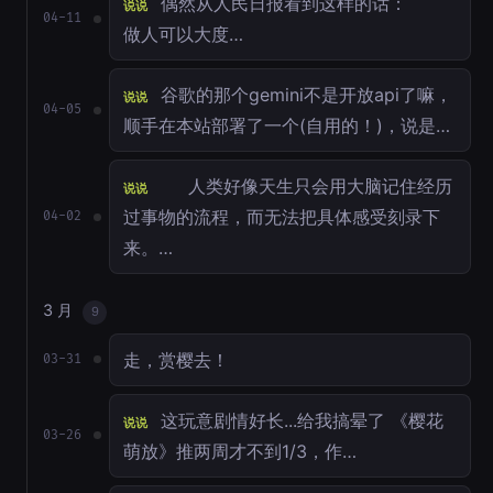
偶然从人民日报看到这样的话：
说说
04-11
做人可以大度…
谷歌的那个gemini不是开放api了嘛，
说说
04-05
顺手在本站部署了一个(自用的！)，说是…
人类好像天生只会用大脑记住经历
说说
过事物的流程，而无法把具体感受刻录下
04-02
来。…
3 月
9
走，赏樱去！
03-31
这玩意剧情好长...给我搞晕了 《樱花
说说
03-26
萌放》推两周才不到1/3，作…