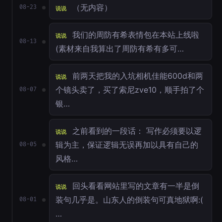
（无内容）
08-23
说说
我们的周防有希表情包在本站上线啦
说说
08-13
(素材来自我算出了周防有希有多可…
前两天把我的入坑相机佳能600d和两
说说
个镜头卖了，买了索尼zve10，顺手拍了个
08-07
银…
之前看到的一段话： 写作必须要以逻
说说
辑为主，保证逻辑无误再加以具有自己的
08-05
风格…
回头看看网站里写的文章有一半是倒
说说
装句几乎是。山东人的倒装句可真地狱啊:(
08-01
…