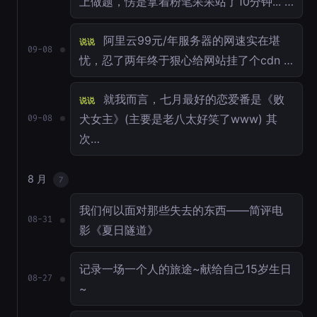
上做题，愣是拿着粉笔呆呆站了10分钟... …
阿里云99元/年服务器的网速实在堪
说说
09-08
忧，忍了两年终于狠心给网站挂了个cdn …
就我而言，七月最好的恋爱番是《败
说说
犬女主》(主要是老八太好笑了www) 其
09-08
次…
8 月
7
我们何以面对那些失去的东西——简评电
08-31
影《夏日隧道》
记录一场一个人的旅途~献给自己15岁生日
08-27
~