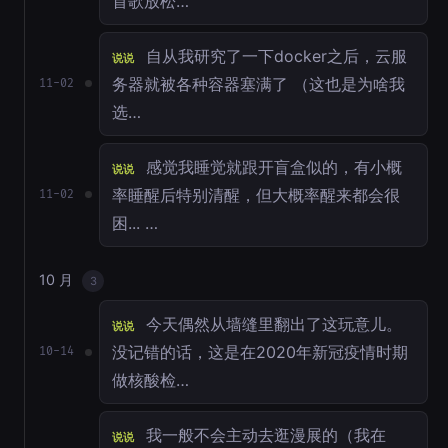
首歌放松…
自从我研究了一下docker之后，云服
说说
务器就被各种容器塞满了 （这也是为啥我
11-02
选…
感觉我睡觉就跟开盲盒似的，有小概
说说
率睡醒后特别清醒，但大概率醒来都会很
11-02
困... …
10 月
3
今天偶然从墙缝里翻出了这玩意儿。
说说
没记错的话，这是在2020年新冠疫情时期
10-14
做核酸检…
我一般不会主动去逛漫展的（我在
说说