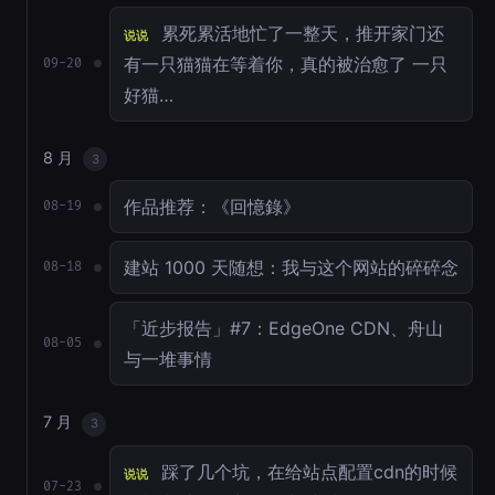
累死累活地忙了一整天，推开家门还
说说
有一只猫猫在等着你，真的被治愈了 一只
09-20
好猫…
8 月
3
作品推荐：《回憶錄》
08-19
建站 1000 天随想：我与这个网站的碎碎念
08-18
「近步报告」#7：EdgeOne CDN、舟山
08-05
与一堆事情
7 月
3
踩了几个坑，在给站点配置cdn的时候
说说
07-23