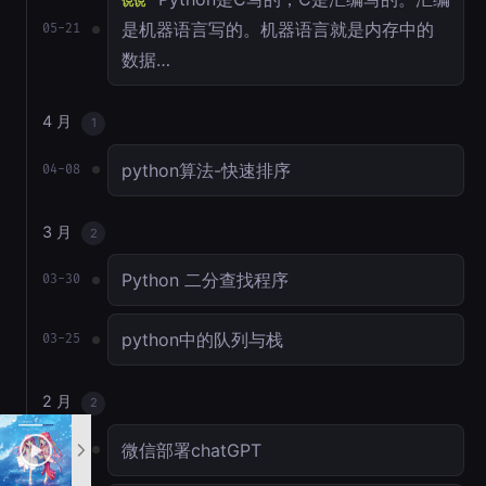
说说
是机器语言写的。机器语言就是内存中的
05-21
数据…
4 月
1
python算法-快速排序
04-08
3 月
2
Python 二分查找程序
03-30
python中的队列与栈
03-25
2 月
2
微信部署chatGPT
02-17