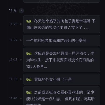
11 月
7
冬天吃个热乎的肉包子真是幸福呀 下
说说
11-24
周山东这边的气温也要进入零下了，…
一个前端哈希加密和防盗链的小案例
11-24
这应该是参加的最后一届运动会，作
说说
为毕业生，接下来就要面对漫长而煎熬的
11-13
125天备考…
震惊的外卖小哥（不是
11-10
说说
之前我还挺喜欢看心灵鸡汤的，至少
说说
能让我燃起一点斗志。 但现在呢，与其听
11-06