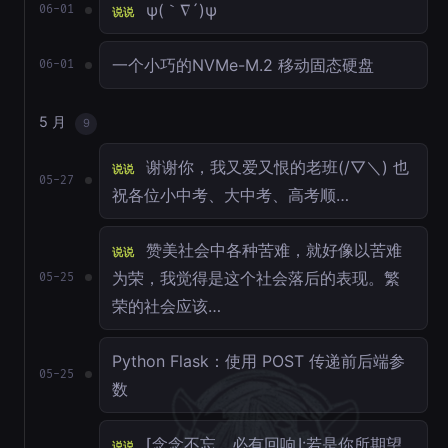
ψ(｀∇´)ψ
06-01
说说
一个小巧的NVMe-M.2 移动固态硬盘
06-01
5 月
9
谢谢你，我又爱又恨的老班(/▽＼) 也
说说
05-27
祝各位小中考、大中考、高考顺…
赞美社会中各种苦难，就好像以苦难
说说
为荣，我觉得是这个社会落后的表现。繁
05-25
荣的社会应该…
Python Flask：使用 POST 传递前后端参
05-25
数
⌈念念不忘，必有回响⌋:若是你所期望
说说