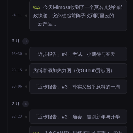
今天Mimosa收到了一个莫名其妙的邮
说说
政快递，突然想起前阵子收到阿里云的
04-11
「新产品…
3 月
3
「近步报告」#4：考试、小期待与春天
03-30
为博客添加热力图（仿Github贡献图）
03-15
「近步报告」#3：朴实又出乎意料的一周
03-06
2 月
4
「近步报告」#2：庙会、告别新年与开学
02-23