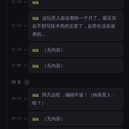
11-26
说说
这玩意儿放这都快一个月了… 最近实
说说
在不想写技术类的文章了，反而生活杂谈
11-23
类的…
（无内容）
11-19
说说
（无内容）
11-09
说说
10 月
4
阿凡达哎，编辑牛逼！（纳美星人：
说说
10-25
蛤？）
（无内容）
10-24
说说