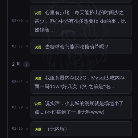
心里有点堵，每天能挤出的时间少之
说说
甚少，但心中还有很多想要to do的事，比
03-06
如修缮…
去糖球会怎能不吃糖葫芦呢？
03-02
说说
2 月
8
我服务器内存仅2G，Mysql太吃内存
说说
02-24
而一周down好几次（哭 之前是“饱…
说实话，小县城的漫展就是场地小了
说说
02-20
点... (不过搞到了一堆无料www)
（无内容）
02-16
说说