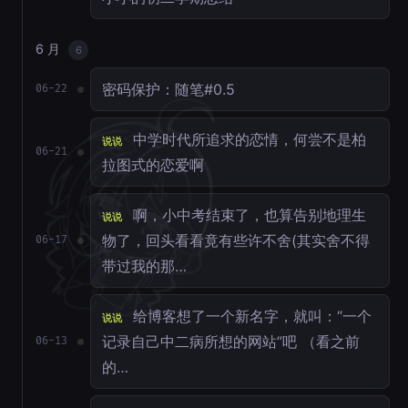
6 月
6
密码保护：随笔#0.5
06-22
中学时代所追求的恋情，何尝不是柏
说说
06-21
拉图式的恋爱啊
啊，小中考结束了，也算告别地理生
说说
物了，回头看看竟有些许不舍(其实舍不得
06-17
带过我的那…
给博客想了一个新名字，就叫：“一个
说说
记录自己中二病所想的网站”吧 （看之前
06-13
的…