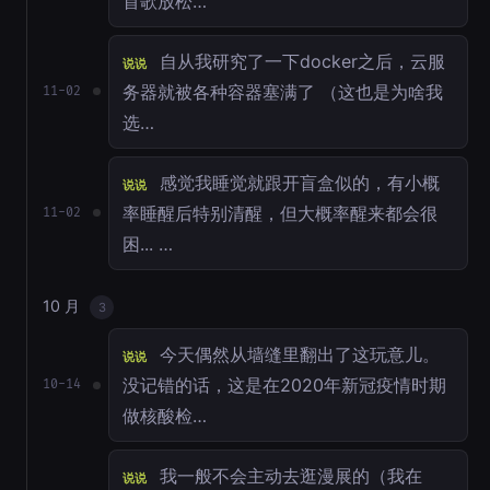
首歌放松…
自从我研究了一下docker之后，云服
说说
务器就被各种容器塞满了 （这也是为啥我
11-02
选…
感觉我睡觉就跟开盲盒似的，有小概
说说
率睡醒后特别清醒，但大概率醒来都会很
11-02
困... …
10 月
3
今天偶然从墙缝里翻出了这玩意儿。
说说
没记错的话，这是在2020年新冠疫情时期
10-14
做核酸检…
我一般不会主动去逛漫展的（我在
说说