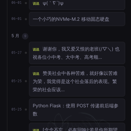
ψ(｀∇´)ψ
06-01
说说
一个小巧的NVMe-M.2 移动固态硬盘
06-01
5 月
9
谢谢你，我又爱又恨的老班(/▽＼) 也
说说
05-27
祝各位小中考、大中考、高考顺…
赞美社会中各种苦难，就好像以苦难
说说
为荣，我觉得是这个社会落后的表现。繁
05-25
荣的社会应该…
Python Flask：使用 POST 传递前后端参
05-25
数
⌈念念不忘，必有回响⌋:若是你所期望
说说