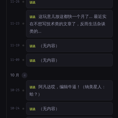
11-26
说说
这玩意儿放这都快一个月了… 最近实
说说
在不想写技术类的文章了，反而生活杂谈
11-23
类的…
（无内容）
11-19
说说
（无内容）
11-09
说说
10 月
4
阿凡达哎，编辑牛逼！（纳美星人：
说说
10-25
蛤？）
（无内容）
10-24
说说