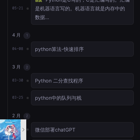
说说
是机器语言写的。机器语言就是内存中的
05-21
数据…
4 月
1
python算法-快速排序
04-08
3 月
2
Python 二分查找程序
03-30
python中的队列与栈
03-25
2 月
2
微信部署chatGPT
02-17