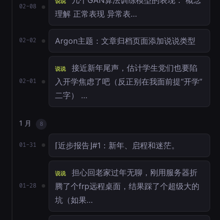
几个GAN算法训练模型的表现： 概念
说说
02-08
理解 正常表现 异常表…
Argon主题：文章归档页面添加说说类型
02-02
接近新年尾声，估计学生党们也要陷
说说
入开学焦虑了吧（反正别在我面前提“开学”
02-01
二字） …
1 月
8
⌈近步报告⌋#1：新年、启程和迷茫。
01-31
担心回老家过年无聊，刚用服务器折
说说
腾了个frp远程桌面，结果踩了个超级大的
01-28
坑（如果…