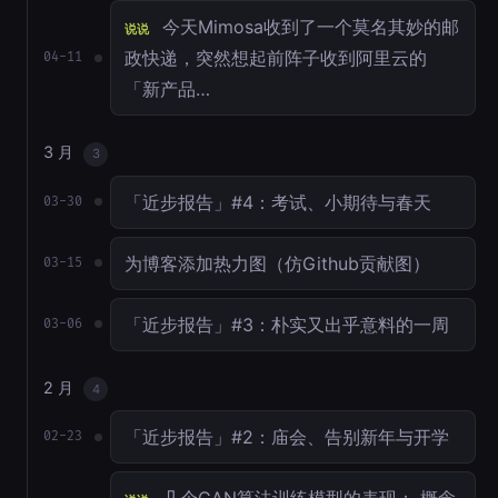
今天Mimosa收到了一个莫名其妙的邮
说说
政快递，突然想起前阵子收到阿里云的
04-11
「新产品…
3 月
3
「近步报告」#4：考试、小期待与春天
03-30
为博客添加热力图（仿Github贡献图）
03-15
「近步报告」#3：朴实又出乎意料的一周
03-06
2 月
4
「近步报告」#2：庙会、告别新年与开学
02-23