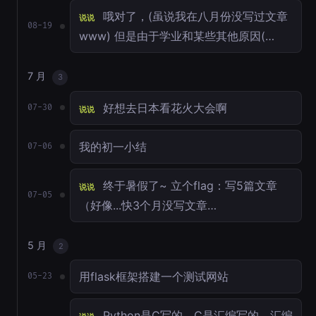
哦对了，(虽说我在八月份没写过文章
说说
08-19
www) 但是由于学业和某些其他原因(…
7 月
3
好想去日本看花火大会啊
07-30
说说
我的初一小结
07-06
终于暑假了~ 立个flag：写5篇文章
说说
07-05
（好像...快3个月没写文章…
5 月
2
用flask框架搭建一个测试网站
05-23
Python是C写的，C是汇编写的。汇编