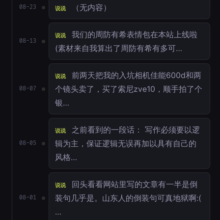
（无内容）
08-23
说说
我们的周防有希表情包在本站上线啦
说说
08-13
(素材来自我算出了周防有希有多可…
前两天把我的入坑相机佳能600d和两
说说
个镜头卖了，买了索尼zve10，顺手拍了个
08-07
银…
之前看到的一段话： 写作必须要以逻
说说
辑为主，保证逻辑无误再加以具有自己的
08-05
风格…
回头看看网站里写的文章有一半是倒
说说
装句几乎是。山东人的倒装句可真地狱啊:(
08-01
…