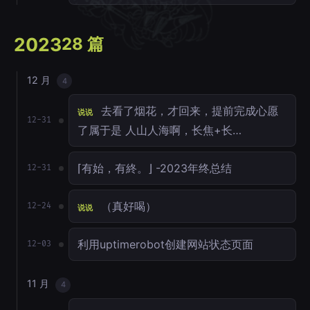
2023
28 篇
12 月
4
去看了烟花，才回来，提前完成心愿
说说
12-31
了属于是 人山人海啊，长焦+长…
⌈有始，有終。⌋ -2023年终总结
12-31
（真好喝）
12-24
说说
利用uptimerobot创建网站状态页面
12-03
11 月
4