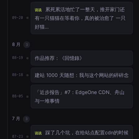
累死累活地忙了一整天，推开家门还
说说
有一只猫猫在等着你，真的被治愈了 一只
09-20
好猫…
8 月
3
作品推荐：《回憶錄》
08-19
建站 1000 天随想：我与这个网站的碎碎念
08-18
「近步报告」#7：EdgeOne CDN、舟山
08-05
与一堆事情
7 月
3
踩了几个坑，在给站点配置cdn的时候
说说
07-23