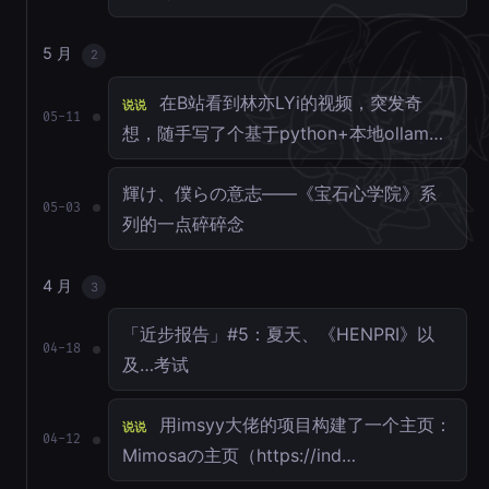
5 月
2
在B站看到林亦LYi的视频，突发奇
说说
05-11
想，随手写了个基于python+本地ollam…
輝け、僕らの意志——《宝石心学院》系
05-03
列的一点碎碎念
4 月
3
「近步报告」#5：夏天、《HENPRI》以
04-18
及…考试
用imsyy大佬的项目构建了一个主页：
说说
04-12
Mimosaの主页（https://ind…