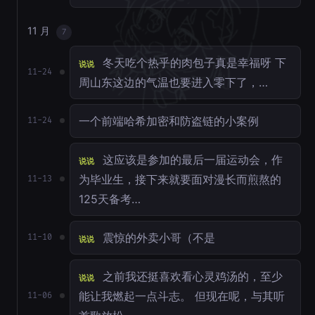
11 月
7
冬天吃个热乎的肉包子真是幸福呀 下
说说
11-24
周山东这边的气温也要进入零下了，…
一个前端哈希加密和防盗链的小案例
11-24
这应该是参加的最后一届运动会，作
说说
为毕业生，接下来就要面对漫长而煎熬的
11-13
125天备考…
震惊的外卖小哥（不是
11-10
说说
之前我还挺喜欢看心灵鸡汤的，至少
说说
能让我燃起一点斗志。 但现在呢，与其听
11-06