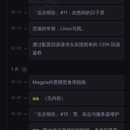
「近步报告」#11：在悠闲的日子里
02-23
悲催的年前，Linux与我。
02-15
通过配置回源请求头实现简单的 CDN 回源
02-02
鉴权
1 月
4
Magpie内置模型食用指南
01-24
（无内容）
01-07
说说
「近步报告」#10：雪、杂志与服务器维护
01-03
用cb改主题代码的时候，本来打算直