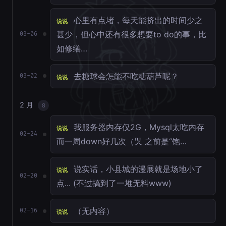
心里有点堵，每天能挤出的时间少之
说说
甚少，但心中还有很多想要to do的事，比
03-06
如修缮…
去糖球会怎能不吃糖葫芦呢？
03-02
说说
2 月
8
我服务器内存仅2G，Mysql太吃内存
说说
02-24
而一周down好几次（哭 之前是“饱…
说实话，小县城的漫展就是场地小了
说说
02-20
点... (不过搞到了一堆无料www)
（无内容）
02-16
说说