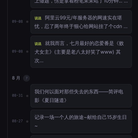
上做题，愣是拿着粉笔呆呆站了10分钟... …
阿里云99元/年服务器的网速实在堪
说说
09-08
忧，忍了两年终于狠心给网站挂了个cdn …
就我而言，七月最好的恋爱番是《败
说说
犬女主》(主要是老八太好笑了www) 其
09-08
次…
8 月
7
我们何以面对那些失去的东西——简评电
08-31
影《夏日隧道》
记录一场一个人的旅途~献给自己15岁生日
08-27
~