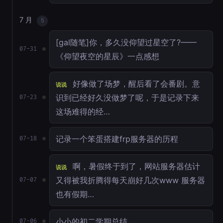
7 月
5
[gal随笔]你，多久没仰望过星空了?——
07-31
《仰望夜空的星辰》一点感想
好像做了场梦，醒后看了会番剧。意
说说
识到已经好久没做梦了呢，于是记录下来
07-23
这场难得的经…
记录一个笨蛋搭建frp服务器的历程
07-18
啊，暑假终于到了，网站服务器估计
说说
又得被我折腾得每天崩好几次www 服务器
07-07
也有假期…
小小的初二学期总结
07-06