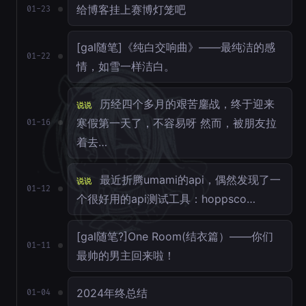
给博客挂上赛博灯笼吧
01-23
[gal随笔]《纯白交响曲》——最纯洁的感
01-22
情，如雪一样洁白。
历经四个多月的艰苦鏖战，终于迎来
说说
寒假第一天了，不容易呀 然而，被朋友拉
01-16
着去…
最近折腾umami的api，偶然发现了一
说说
01-12
个很好用的api测试工具：hoppsco…
[gal随笔?]One Room(结衣篇）——你们
01-11
最帅的男主回来啦！
2024年终总结
01-04