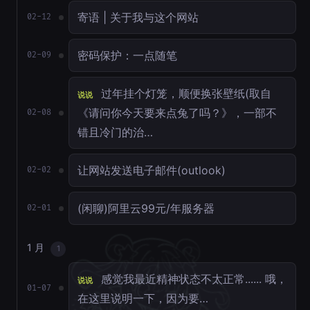
寄语 | 关于我与这个网站
02-12
密码保护：一点随笔
02-09
过年挂个灯笼，顺便换张壁纸(取自
说说
《请问你今天要来点兔了吗？》，一部不
02-08
错且冷门的治…
让网站发送电子邮件(outlook)
02-02
(闲聊)阿里云99元/年服务器
02-01
1 月
1
感觉我最近精神状态不太正常...... 哦，
说说
01-07
在这里说明一下，因为要…