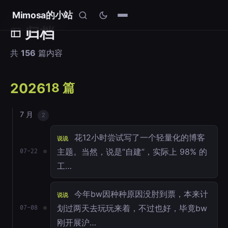
Mimosa的小站
归档
共
156
篇内容
2026
18 篇
7 月
2
花12小时尝试写了一个轻量化的博客
说说
主题。当然，说是“自建”，实际上 98% 的
07-22
工…
今年bw因种种原因没肘到票，本来计
说说
划过两天去玩玩来着，不过也好，毕竟bw
07-08
刚开展沪…