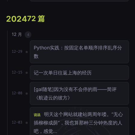
2024
72 篇
12 月
4
Python实践：按固定名单顺序排序乱序分
12-29
数
记一次单日往返上海的经历
12-15
[gal随笔]因为没有不会停的雨——简评
12-08
《航迹云的彼方》
明天这个网站就建站两周年喽。“无心
说说
插柳柳成荫”，我也算那种三分钟热度的人
12-03
吧，感觉…