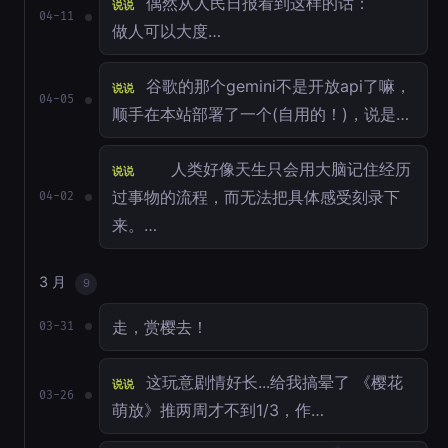
偶然从人民日报看到这样的话：
说说
04-11
做人可以大度…
谷歌的那个gemini不是开放api了嘛，
说说
04-05
顺手在本站部署了一个(自用的！)，说是…
人类好像天生只会用大脑记住经历
说说
过事物的流程，而无法把具体感受刻录下
04-02
来。…
3 月
9
走，赏樱去！
03-31
这玩意剧情好长...给我搞晕了 《樱花
说说
03-26
萌放》推两周才不到1/3，作…