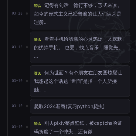
记得有句话，德行不够，形式来凑。
说说
如今的形式主义已经普遍的让人们认为是
03-20
理所…
看着手机给我熬的心灵鸡汤，又默默
说说
的扔掉手机。 也罢，找点音乐，睡觉先。
03-13
…
何为世面？有个朋友在朋友圈炫耀让
说说
我想起这个话题 “世面”是指一个人所接
03-10
触、…
爬取2024新番(复习python爬虫)
03-10
刚去pixiv整点壁纸，被captcha验证
说说
03-10
码折磨了一个钟头... 还有微…