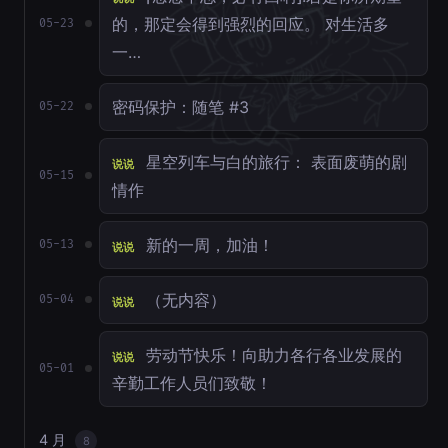
的，那定会得到强烈的回应。 对生活多
05-23
一…
密码保护：随笔 #3
05-22
星空列车与白的旅行： 表面废萌的剧
说说
05-15
情作
新的一周，加油！
05-13
说说
（无内容）
05-04
说说
劳动节快乐！向助力各行各业发展的
说说
05-01
辛勤工作人员们致敬！
4 月
8