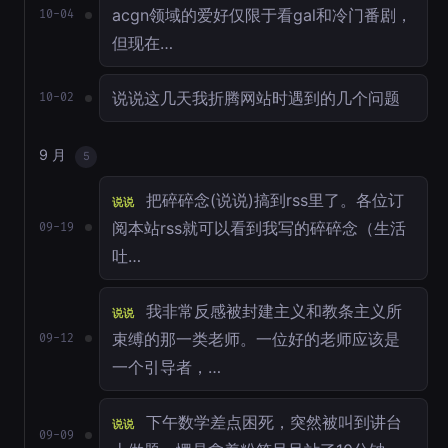
acgn领域的爱好仅限于看gal和冷门番剧，
10-04
但现在…
说说这几天我折腾网站时遇到的几个问题
10-02
9 月
5
把碎碎念(说说)搞到rss里了。各位订
说说
阅本站rss就可以看到我写的碎碎念（生活
09-19
吐…
我非常反感被封建主义和教条主义所
说说
束缚的那一类老师。一位好的老师应该是
09-12
一个引导者，…
下午数学差点困死，突然被叫到讲台
说说
09-09