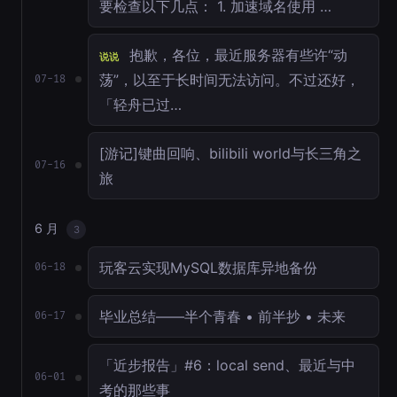
要检查以下几点： 1. 加速域名使用 …
抱歉，各位，最近服务器有些许“动
说说
荡”，以至于长时间无法访问。不过还好，
07-18
「轻舟已过…
[游记]键曲回响、bilibili world与长三角之
07-16
旅
6 月
3
玩客云实现MySQL数据库异地备份
06-18
毕业总结——半个青春 • 前半抄 • 未来
06-17
「近步报告」#6：local send、最近与中
06-01
考的那些事