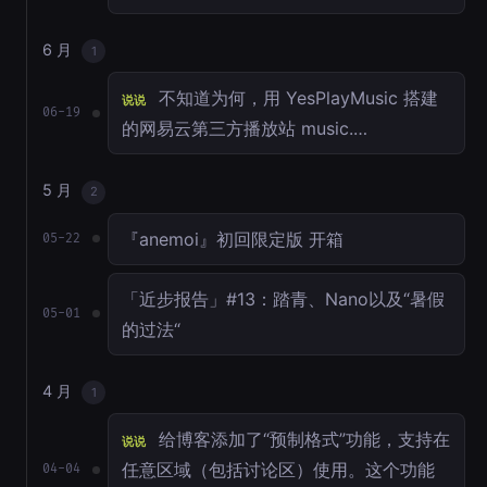
6 月
1
不知道为何，用 YesPlayMusic 搭建
说说
06-19
的网易云第三方播放站 music.…
5 月
2
『anemoi』初回限定版 开箱
05-22
「近步报告」#13：踏青、Nano以及“暑假
05-01
的过法“
4 月
1
给博客添加了“预制格式”功能，支持在
说说
任意区域（包括讨论区）使用。这个功能
04-04