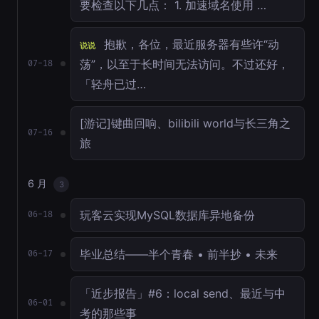
要检查以下几点： 1. 加速域名使用 …
抱歉，各位，最近服务器有些许“动
说说
荡”，以至于长时间无法访问。不过还好，
07-18
「轻舟已过…
[游记]键曲回响、bilibili world与长三角之
07-16
旅
6 月
3
玩客云实现MySQL数据库异地备份
06-18
毕业总结——半个青春 • 前半抄 • 未来
06-17
「近步报告」#6：local send、最近与中
06-01
考的那些事