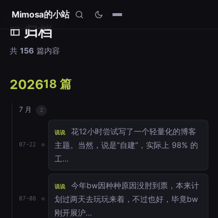
Mimosa的小站
归档
共
156
篇内容
2026
18 篇
7 月
2
花12小时尝试写了一个轻量化的博客
说说
主题。当然，说是“自建”，实际上 98% 的
07-22
工…
今年bw因种种原因没肘到票，本来计
说说
划过两天去玩玩来着，不过也好，毕竟bw
07-08
刚开展沪…