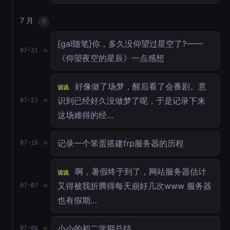
7 月
5
[gal随笔]你，多久没仰望过星空了?——
07-31
《仰望夜空的星辰》一点感想
好像做了场梦，醒后看了会番剧。意
说说
识到已经好久没做梦了呢，于是记录下来
07-23
这场难得的经…
记录一个笨蛋搭建frp服务器的历程
07-18
啊，暑假终于到了，网站服务器估计
说说
又得被我折腾得每天崩好几次www 服务器
07-07
也有假期…
小小的初二学期总结
07-06