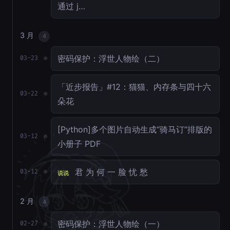
通过 j…
3 月
4
密码保护：浮世人物绘（二）
03-23
「近步报告」#12：猫猫、内存条与四十六
03-22
朵花
[Python]多个图片自动生成“骑马订”排版的
03-12
小册子 PDF
君 为 何 一 脸 忧 愁
03-12
说说
2 月
4
密码保护：浮世人物绘（一）
02-27