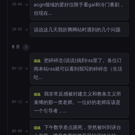
acgn领域的爱好仅限于看gal和冷门番剧，
10-04
但现在…
说说这几天我折腾网站时遇到的几个问题
10-02
9 月
5
把碎碎念(说说)搞到rss里了。各位订
说说
阅本站rss就可以看到我写的碎碎念（生活
09-19
吐…
我非常反感被封建主义和教条主义所
说说
束缚的那一类老师。一位好的老师应该是
09-12
一个引导者，…
下午数学差点困死，突然被叫到讲台
说说
09-09