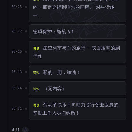
的，那定会得到强烈的回应。 对生活多
05-23
一…
密码保护：随笔 #3
05-22
星空列车与白的旅行： 表面废萌的剧
说说
05-15
情作
新的一周，加油！
05-13
说说
（无内容）
05-04
说说
劳动节快乐！向助力各行各业发展的
说说
05-01
辛勤工作人员们致敬！
4 月
8