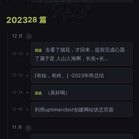
2023
28 篇
12 月
4
去看了烟花，才回来，提前完成心愿
说说
12-31
了属于是 人山人海啊，长焦+长…
⌈有始，有終。⌋ -2023年终总结
12-31
（真好喝）
12-24
说说
利用uptimerobot创建网站状态页面
12-03
11 月
4