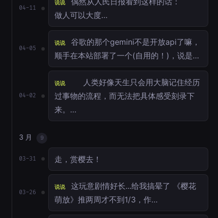
偶然从人民日报看到这样的话：
说说
04-11
做人可以大度…
谷歌的那个gemini不是开放api了嘛，
说说
04-05
顺手在本站部署了一个(自用的！)，说是…
人类好像天生只会用大脑记住经历
说说
过事物的流程，而无法把具体感受刻录下
04-02
来。…
3 月
9
走，赏樱去！
03-31
这玩意剧情好长...给我搞晕了 《樱花
说说
03-26
萌放》推两周才不到1/3，作…