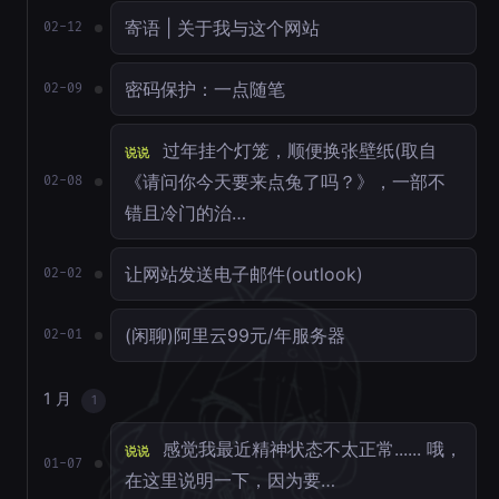
寄语 | 关于我与这个网站
02-12
密码保护：一点随笔
02-09
过年挂个灯笼，顺便换张壁纸(取自
说说
《请问你今天要来点兔了吗？》，一部不
02-08
错且冷门的治…
让网站发送电子邮件(outlook)
02-02
(闲聊)阿里云99元/年服务器
02-01
1 月
1
感觉我最近精神状态不太正常...... 哦，
说说
01-07
在这里说明一下，因为要…