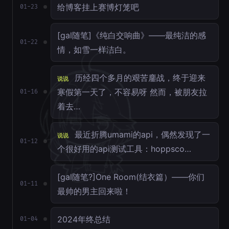
给博客挂上赛博灯笼吧
01-23
[gal随笔]《纯白交响曲》——最纯洁的感
01-22
情，如雪一样洁白。
历经四个多月的艰苦鏖战，终于迎来
说说
寒假第一天了，不容易呀 然而，被朋友拉
01-16
着去…
最近折腾umami的api，偶然发现了一
说说
01-12
个很好用的api测试工具：hoppsco…
[gal随笔?]One Room(结衣篇）——你们
01-11
最帅的男主回来啦！
2024年终总结
01-04