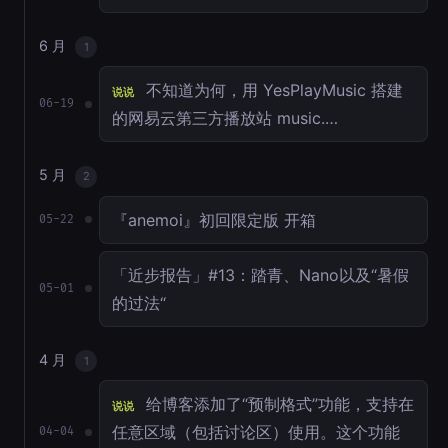
6 月
1
不知道为何，用 YesPlayMusic 搭建
说说
06-19
的网易云第三方播放站 music.…
5 月
2
『anemoi』初回限定版 开箱
05-22
「近步报告」#13：踏青、Nano以及“暑假
05-01
的过法“
4 月
1
给博客添加了“预制格式”功能，支持在
说说
任意区域（包括讨论区）使用。这个功能
04-04