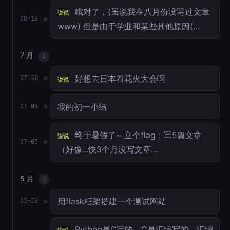
哦对了，(虽说我在八月份没写过文章
说说
08-19
www) 但是由于学业和某些其他原因(…
7 月
3
好想去日本看花火大会啊
07-30
说说
我的初一小结
07-06
终于暑假了~ 立个flag：写5篇文章
说说
07-05
（好像...快3个月没写文章…
5 月
2
用flask框架搭建一个测试网站
05-23
Python是C写的，C是汇编写的。汇编