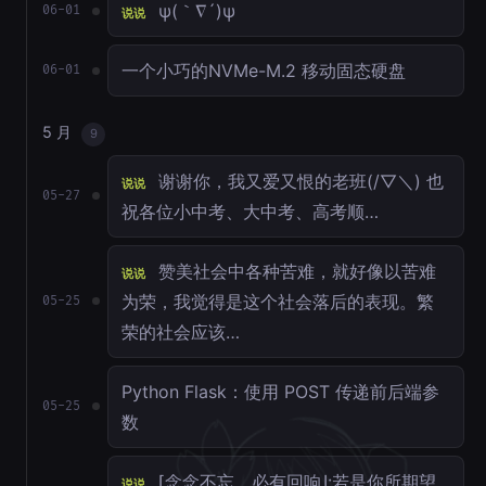
ψ(｀∇´)ψ
06-01
说说
一个小巧的NVMe-M.2 移动固态硬盘
06-01
5 月
9
谢谢你，我又爱又恨的老班(/▽＼) 也
说说
05-27
祝各位小中考、大中考、高考顺…
赞美社会中各种苦难，就好像以苦难
说说
为荣，我觉得是这个社会落后的表现。繁
05-25
荣的社会应该…
Python Flask：使用 POST 传递前后端参
05-25
数
⌈念念不忘，必有回响⌋:若是你所期望
说说