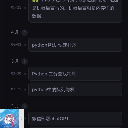
说说
是机器语言写的。机器语言就是内存中的
05-21
数据…
4 月
1
python算法-快速排序
04-08
3 月
2
Python 二分查找程序
03-30
python中的队列与栈
03-25
2 月
2
微信部署chatGPT
02-17