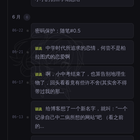
6 月
6
密码保护：随笔#0.5
06-22
中学时代所追求的恋情，何尝不是柏
说说
06-21
拉图式的恋爱啊
啊，小中考结束了，也算告别地理生
说说
物了，回头看看竟有些许不舍(其实舍不得
06-17
带过我的那…
给博客想了一个新名字，就叫：“一个
说说
记录自己中二病所想的网站”吧 （看之前
06-13
的…