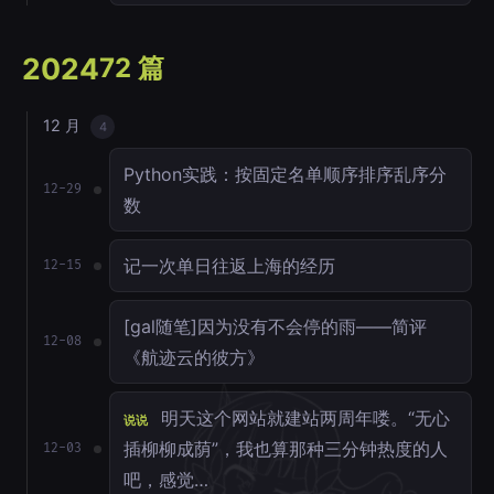
2024
72 篇
12 月
4
Python实践：按固定名单顺序排序乱序分
12-29
数
记一次单日往返上海的经历
12-15
[gal随笔]因为没有不会停的雨——简评
12-08
《航迹云的彼方》
明天这个网站就建站两周年喽。“无心
说说
插柳柳成荫”，我也算那种三分钟热度的人
12-03
吧，感觉…