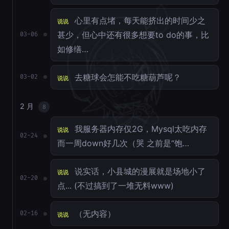
心里有点堵，每天能挤出的时间少之
说说
甚少，但心中还有很多想要to do的事，比
03-06
如修缮…
去糖球会怎能不吃糖葫芦呢？
03-02
说说
2 月
8
我服务器内存仅2G，Mysql太吃内存
说说
02-24
而一周down好几次（哭 之前是“饱…
说实话，小县城的漫展就是场地小了
说说
02-20
点... (不过搞到了一堆无料www)
（无内容）
02-16
说说