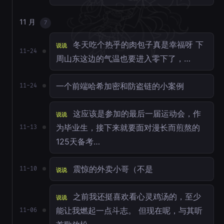
11 月
7
冬天吃个热乎的肉包子真是幸福呀 下
说说
11-24
周山东这边的气温也要进入零下了，…
一个前端哈希加密和防盗链的小案例
11-24
这应该是参加的最后一届运动会，作
说说
为毕业生，接下来就要面对漫长而煎熬的
11-13
125天备考…
震惊的外卖小哥（不是
11-10
说说
之前我还挺喜欢看心灵鸡汤的，至少
说说
能让我燃起一点斗志。 但现在呢，与其听
11-06