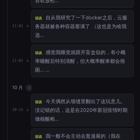
首歌放松…
自从我研究了一下docker之后，云服
说说
务器就被各种容器塞满了 （这也是为啥我
11-02
选…
感觉我睡觉就跟开盲盒似的，有小概
说说
率睡醒后特别清醒，但大概率醒来都会很
11-02
困... …
10 月
3
今天偶然从墙缝里翻出了这玩意儿。
说说
没记错的话，这是在2020年新冠疫情时期
10-14
做核酸检…
我一般不会主动去逛漫展的（我在
说说