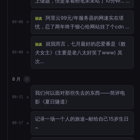
上做题，愣是拿着粉笔呆呆站了10分钟... …
阿里云99元/年服务器的网速实在堪
说说
09-08
忧，忍了两年终于狠心给网站挂了个cdn …
就我而言，七月最好的恋爱番是《败
说说
犬女主》(主要是老八太好笑了www) 其
09-08
次…
8 月
7
我们何以面对那些失去的东西——简评电
08-31
影《夏日隧道》
记录一场一个人的旅途~献给自己15岁生日
08-27
~