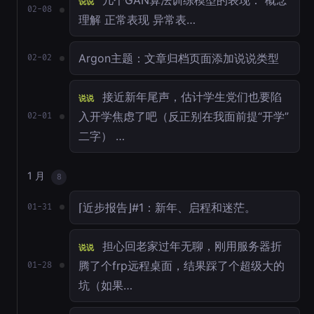
几个GAN算法训练模型的表现： 概念
说说
02-08
理解 正常表现 异常表…
Argon主题：文章归档页面添加说说类型
02-02
接近新年尾声，估计学生党们也要陷
说说
入开学焦虑了吧（反正别在我面前提“开学”
02-01
二字） …
1 月
8
⌈近步报告⌋#1：新年、启程和迷茫。
01-31
担心回老家过年无聊，刚用服务器折
说说
腾了个frp远程桌面，结果踩了个超级大的
01-28
坑（如果…