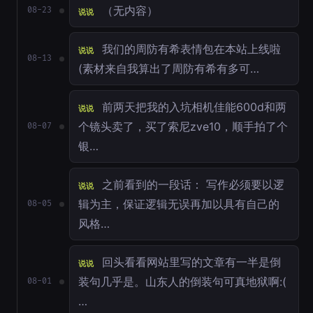
（无内容）
08-23
说说
我们的周防有希表情包在本站上线啦
说说
08-13
(素材来自我算出了周防有希有多可…
前两天把我的入坑相机佳能600d和两
说说
个镜头卖了，买了索尼zve10，顺手拍了个
08-07
银…
之前看到的一段话： 写作必须要以逻
说说
辑为主，保证逻辑无误再加以具有自己的
08-05
风格…
回头看看网站里写的文章有一半是倒
说说
装句几乎是。山东人的倒装句可真地狱啊:(
08-01
…