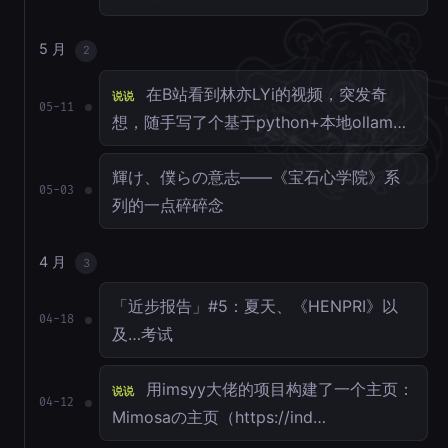
5 月
2
在B站看到林亦LYi的视频，突发奇
说说
05-11
想，随手写了个基于python+本地ollam…
輝け、僕らの意志——《宝石心学院》系
05-03
列的一点碎碎念
4 月
3
「近步报告」#5：夏天、《HENPRI》以
04-18
及…考试
用imsyy大佬的项目构建了一个主页：
说说
04-12
Mimosaの主页（https://ind…