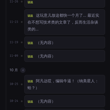
11-26
说说
这玩意儿放这都快一个月了… 最近实
说说
在不想写技术类的文章了，反而生活杂谈
11-23
类的…
（无内容）
11-19
说说
（无内容）
11-09
说说
10 月
4
阿凡达哎，编辑牛逼！（纳美星人：
说说
10-25
蛤？）
（无内容）
10-24
说说