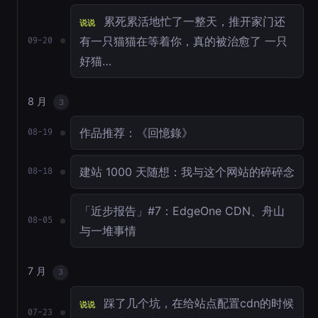
累死累活地忙了一整天，推开家门还
说说
有一只猫猫在等着你，真的被治愈了 一只
09-20
好猫…
8 月
3
作品推荐：《回憶錄》
08-19
建站 1000 天随想：我与这个网站的碎碎念
08-18
「近步报告」#7：EdgeOne CDN、舟山
08-05
与一堆事情
7 月
3
踩了几个坑，在给站点配置cdn的时候
说说
07-23