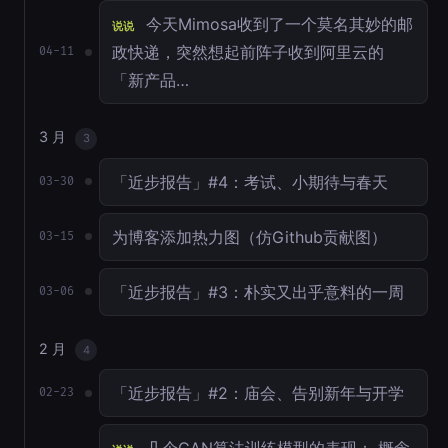
今天Mimosa收到了一个莫名其妙的邮
说说
政快递，突然想起前阵子收到阿里云的
04-11
「新产品…
3 月
3
「近步报告」#4：考试、小期待与春天
03-30
为博客添加热力图（仿Github贡献图）
03-15
「近步报告」#3：朴实又出乎意料的一周
03-06
2 月
4
「近步报告」#2：庙会、告别新年与开学
02-23