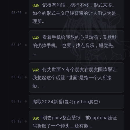
记得有句话，德行不够，形式来凑。
说说
如今的形式主义已经普遍的让人们认为是
03-20
理所…
看着手机给我熬的心灵鸡汤，又默默
说说
的扔掉手机。 也罢，找点音乐，睡觉先。
03-13
…
何为世面？有个朋友在朋友圈炫耀让
说说
我想起这个话题 “世面”是指一个人所接
03-10
触、…
爬取2024新番(复习python爬虫)
03-10
刚去pixiv整点壁纸，被captcha验证
说说
03-10
码折磨了一个钟头... 还有微…