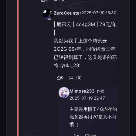
| 腾讯云 | 4c4g3M | 79元/年 | 或
2c4g6M 528元3年
ZeroCounter
2025-07-19 16:30
……
| 腾讯云 | 4c4g3M | 79元/年
（以上仅限购买一次）
|
毕竟这样真的很划算呀，一个月才
我以为我手上这个腾讯云
（不到）十几块钱，就是迁移服务器
2C2G 99/年，同价续费三年
怪麻烦的（所以我才选择3年长期的）
已经很划算了，这又是谁的部
将 :yuki_28:
0
回复
Mimosa233
作者
2025-07-19 22:47
主要是用惯了4G内存的
服务器再用2G是真不习
惯（