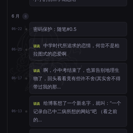
6 月
6
密码保护：随笔#0.5
06-22
中学时代所追求的恋情，何尝不是柏
说说
06-21
拉图式的恋爱啊
啊，小中考结束了，也算告别地理生
说说
物了，回头看看竟有些许不舍(其实舍不得
06-17
带过我的那…
给博客想了一个新名字，就叫：“一个
说说
记录自己中二病所想的网站”吧 （看之前
06-13
的…