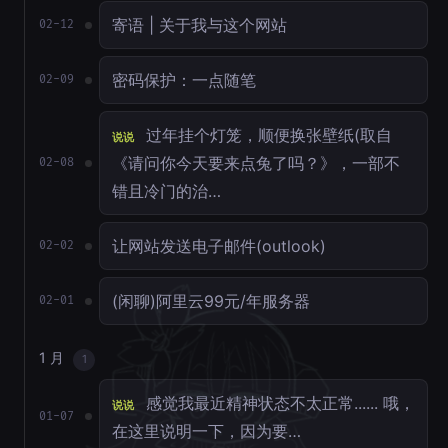
寄语 | 关于我与这个网站
02-12
密码保护：一点随笔
02-09
过年挂个灯笼，顺便换张壁纸(取自
说说
《请问你今天要来点兔了吗？》，一部不
02-08
错且冷门的治…
让网站发送电子邮件(outlook)
02-02
(闲聊)阿里云99元/年服务器
02-01
1 月
1
感觉我最近精神状态不太正常...... 哦，
说说
01-07
在这里说明一下，因为要…