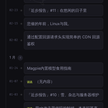
「近步报告」#11：在悠闲的日子里
02-23
悲催的年前，Linux与我。
02-15
通过配置回源请求头实现简单的 CDN 回源
02-02
鉴权
1 月
4
Magpie内置模型食用指南
01-24
（无内容）
01-07
说说
「近步报告」#10：雪、杂志与服务器维护
01-03
用cb改主题代码的时候，本来打算直