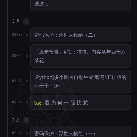
通过 j…
3 月
4
密码保护：浮世人物绘（二）
03-23
「近步报告」#12：猫猫、内存条与四十六
03-22
朵花
[Python]多个图片自动生成“骑马订”排版的
03-12
小册子 PDF
君 为 何 一 脸 忧 愁
03-12
说说
2 月
4
密码保护：浮世人物绘（一）
02-27