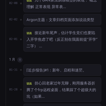
几个GAN算法训练模型的表现： 概念
说说
02-08
理解 正常表现 异常表…
Argon主题：文章归档页面添加说说类型
02-02
接近新年尾声，估计学生党们也要陷
说说
入开学焦虑了吧（反正别在我面前提“开学”
02-01
二字） …
1 月
8
⌈近步报告⌋#1：新年、启程和迷茫。
01-31
担心回老家过年无聊，刚用服务器折
说说
腾了个frp远程桌面，结果踩了个超级大的
01-28
坑（如果…