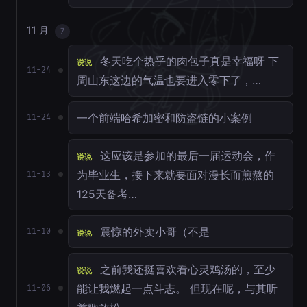
11 月
7
冬天吃个热乎的肉包子真是幸福呀 下
说说
11-24
周山东这边的气温也要进入零下了，…
一个前端哈希加密和防盗链的小案例
11-24
这应该是参加的最后一届运动会，作
说说
为毕业生，接下来就要面对漫长而煎熬的
11-13
125天备考…
震惊的外卖小哥（不是
11-10
说说
之前我还挺喜欢看心灵鸡汤的，至少
说说
能让我燃起一点斗志。 但现在呢，与其听
11-06