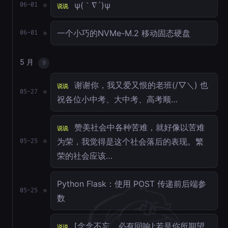
ψ(｀∇´)ψ
06-01
说说
一个小巧的NVMe-M.2 移动固态硬盘
06-01
5 月
9
谢谢你，我又爱又恨的老班(/▽＼) 也
说说
05-27
祝各位小中考、大中考、高考顺…
赞美社会中各种苦难，就好像以苦难
说说
为荣，我觉得是这个社会落后的表现。繁
05-25
荣的社会应该…
Python Flask：使用 POST 传递前后端参
05-25
数
⌈念念不忘，必有回响⌋:若是你所期望
说说