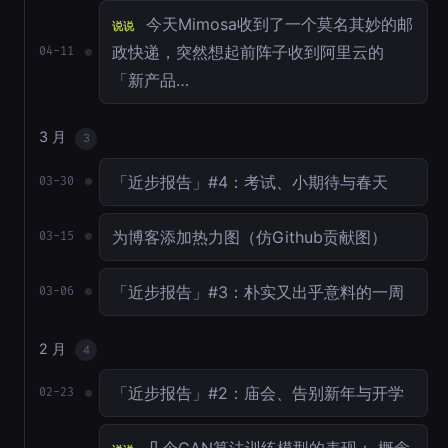
今天Mimosa收到了一个莫名其妙的邮
说说
政快递，突然想起前阵子收到阿里云的
04-11
「新产品…
3 月
3
「近步报告」#4：考试、小期待与春天
03-30
为博客添加热力图（仿Github贡献图）
03-15
「近步报告」#3：朴实又出乎意料的一周
03-06
2 月
4
「近步报告」#2：庙会、告别新年与开学
02-23