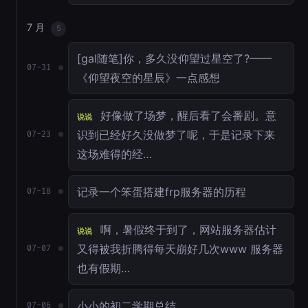
7 月
5
[gal随笔]你，多久没仰望过星空了?——
07-31
《仰望夜空的星辰》一点感想
好像做了场梦，醒后看了会番剧。意
说说
识到已经好久没做梦了呢，于是记录下来
07-23
这场难得的经…
记录一个笨蛋搭建frp服务器的历程
07-18
啊，暑假终于到了，网站服务器估计
说说
又得被我折腾得每天崩好几次www 服务器
07-07
也有假期…
小小的初二学期总结
07-06