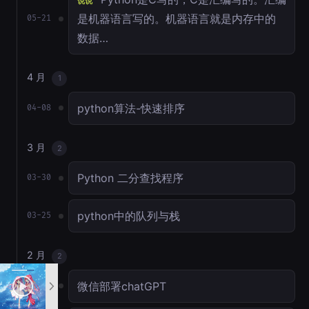
说说
是机器语言写的。机器语言就是内存中的
05-21
数据…
4 月
1
python算法-快速排序
04-08
3 月
2
Python 二分查找程序
03-30
python中的队列与栈
03-25
2 月
2
微信部署chatGPT
02-17