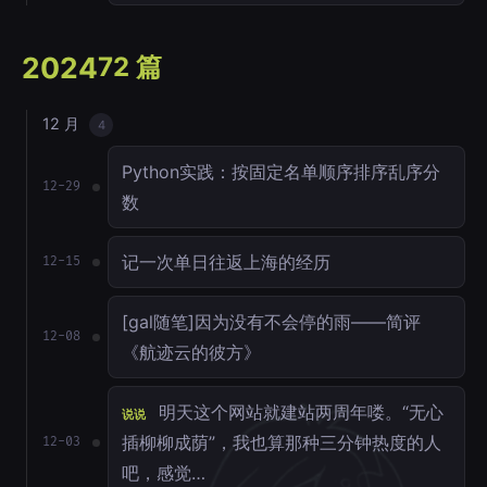
2024
72 篇
12 月
4
Python实践：按固定名单顺序排序乱序分
12-29
数
记一次单日往返上海的经历
12-15
[gal随笔]因为没有不会停的雨——简评
12-08
《航迹云的彼方》
明天这个网站就建站两周年喽。“无心
说说
插柳柳成荫”，我也算那种三分钟热度的人
12-03
吧，感觉…