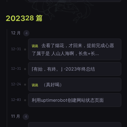
2023
28 篇
12 月
4
去看了烟花，才回来，提前完成心愿
说说
12-31
了属于是 人山人海啊，长焦+长…
⌈有始，有終。⌋ -2023年终总结
12-31
（真好喝）
12-24
说说
利用uptimerobot创建网站状态页面
12-03
11 月
4