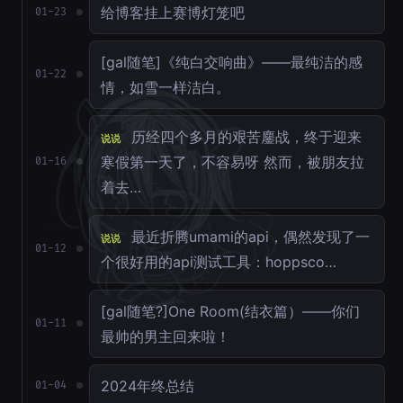
给博客挂上赛博灯笼吧
01-23
[gal随笔]《纯白交响曲》——最纯洁的感
01-22
情，如雪一样洁白。
历经四个多月的艰苦鏖战，终于迎来
说说
寒假第一天了，不容易呀 然而，被朋友拉
01-16
着去…
最近折腾umami的api，偶然发现了一
说说
01-12
个很好用的api测试工具：hoppsco…
[gal随笔?]One Room(结衣篇）——你们
01-11
最帅的男主回来啦！
2024年终总结
01-04