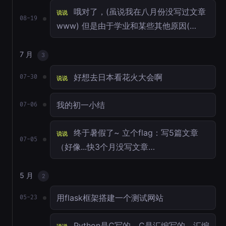
哦对了，(虽说我在八月份没写过文章
说说
08-19
www) 但是由于学业和某些其他原因(…
7 月
3
好想去日本看花火大会啊
07-30
说说
我的初一小结
07-06
终于暑假了~ 立个flag：写5篇文章
说说
07-05
（好像...快3个月没写文章…
5 月
2
用flask框架搭建一个测试网站
05-23
Python是C写的，C是汇编写的。汇编