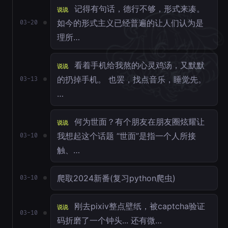
记得有句话，德行不够，形式来凑。
说说
如今的形式主义已经普遍的让人们认为是
03-20
理所…
看着手机给我熬的心灵鸡汤，又默默
说说
的扔掉手机。 也罢，找点音乐，睡觉先。
03-13
…
何为世面？有个朋友在朋友圈炫耀让
说说
我想起这个话题 “世面”是指一个人所接
03-10
触、…
爬取2024新番(复习python爬虫)
03-10
刚去pixiv整点壁纸，被captcha验证
说说
03-10
码折磨了一个钟头... 还有微…