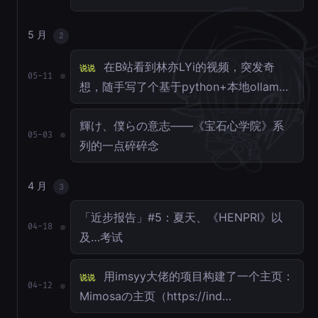
5 月
2
在B站看到林亦LYi的视频，突发奇
说说
05-11
想，随手写了个基于python+本地ollam…
輝け、僕らの意志——《宝石心学院》系
05-03
列的一点碎碎念
4 月
3
「近步报告」#5：夏天、《HENPRI》以
04-18
及…考试
用imsyy大佬的项目构建了一个主页：
说说
04-12
Mimosaの主页（https://ind…