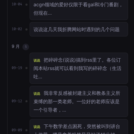
acgn领域的爱好仅限于看gal和冷门番剧，
10-04
但现在…
说说这几天我折腾网站时遇到的几个问题
10-02
9 月
5
把碎碎念(说说)搞到rss里了。各位订
说说
阅本站rss就可以看到我写的碎碎念（生活
09-19
吐…
我非常反感被封建主义和教条主义所
说说
束缚的那一类老师。一位好的老师应该是
09-12
一个引导者，…
下午数学差点困死，突然被叫到讲台
说说
09-09