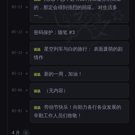
的，那定会得到强烈的回应。 对生活多
05-23
一…
密码保护：随笔 #3
05-22
星空列车与白的旅行： 表面废萌的剧
说说
05-15
情作
新的一周，加油！
05-13
说说
（无内容）
05-04
说说
劳动节快乐！向助力各行各业发展的
说说
05-01
辛勤工作人员们致敬！
4 月
8