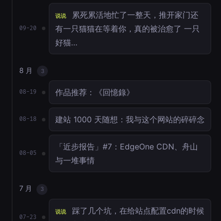
累死累活地忙了一整天，推开家门还
说说
有一只猫猫在等着你，真的被治愈了 一只
09-20
好猫…
8 月
3
作品推荐：《回憶錄》
08-19
建站 1000 天随想：我与这个网站的碎碎念
08-18
「近步报告」#7：EdgeOne CDN、舟山
08-05
与一堆事情
7 月
3
踩了几个坑，在给站点配置cdn的时候
说说
07-23