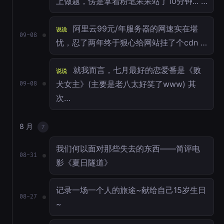
上做题，愣是拿着粉笔呆呆站了10分钟... …
阿里云99元/年服务器的网速实在堪
说说
09-08
忧，忍了两年终于狠心给网站挂了个cdn …
就我而言，七月最好的恋爱番是《败
说说
犬女主》(主要是老八太好笑了www) 其
09-08
次…
8 月
7
我们何以面对那些失去的东西——简评电
08-31
影《夏日隧道》
记录一场一个人的旅途~献给自己15岁生日
08-27
~