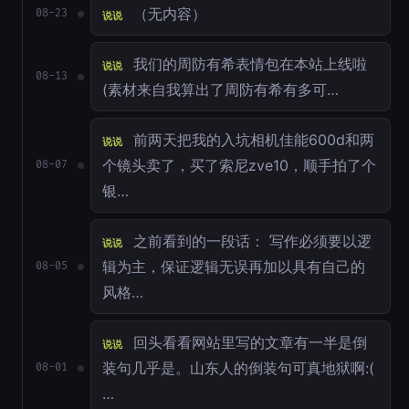
（无内容）
08-23
说说
我们的周防有希表情包在本站上线啦
说说
08-13
(素材来自我算出了周防有希有多可…
前两天把我的入坑相机佳能600d和两
说说
个镜头卖了，买了索尼zve10，顺手拍了个
08-07
银…
之前看到的一段话： 写作必须要以逻
说说
辑为主，保证逻辑无误再加以具有自己的
08-05
风格…
回头看看网站里写的文章有一半是倒
说说
装句几乎是。山东人的倒装句可真地狱啊:(
08-01
…