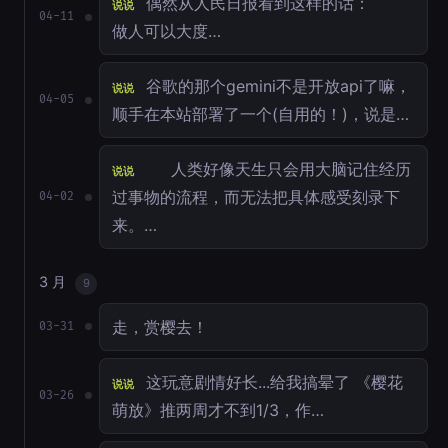
偶然从人民日报看到这样的话：
说说
04-11
做人可以大度…
谷歌的那个gemini不是开放api了嘛，
说说
04-05
顺手在本站部署了一个(自用的！)，说是…
人类好像天生只会用大脑记住经历
说说
过事物的流程，而无法把具体感受刻录下
04-02
来。…
3 月
9
走，赏樱去！
03-31
这玩意剧情好长...给我搞晕了 《樱花
说说
03-26
萌放》推两周才不到1/3，作…