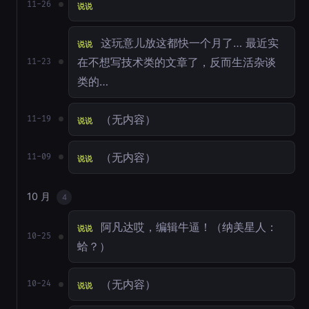
11-26
说说
这玩意儿放这都快一个月了… 最近实
说说
在不想写技术类的文章了，反而生活杂谈
11-23
类的…
（无内容）
11-19
说说
（无内容）
11-09
说说
10 月
4
阿凡达哎，编辑牛逼！（纳美星人：
说说
10-25
蛤？）
（无内容）
10-24
说说