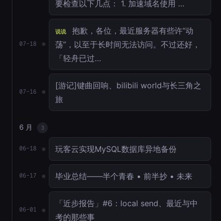
要检查以下几点： 1. 加速域名使用 …
抱歉，各位，最近服务器有些许“动
说说
荡”，以至于长时间无法访问。不过还好，
07-18
「轻舟已过…
[游记]键曲回响、bilibili world与长三角之
07-16
旅
6 月
3
玩客云实现MySQL数据库异地备份
06-18
毕业总结——半个青春 • 前半抄 • 未来
06-17
「近步报告」#6：local send、最近与中
06-01
考的那些事