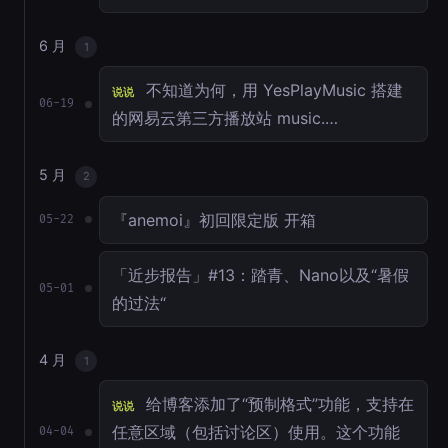
6 月
1
不知道为何，用 YesPlayMusic 搭建
说说
06-19
的网易云第三方播放站 music.…
5 月
2
『anemoi』初回限定版 开箱
05-22
「近步报告」#13：踏青、Nano以及“暑假
05-01
的过法“
4 月
1
给博客添加了“预制格式”功能，支持在
说说
任意区域（包括讨论区）使用。这个功能
04-04