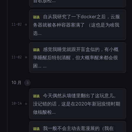
首歌放松…
自从我研究了一下docker之后，云服
说说
务器就被各种容器塞满了 （这也是为啥我
11-02
选…
感觉我睡觉就跟开盲盒似的，有小概
说说
率睡醒后特别清醒，但大概率醒来都会很
11-02
困... …
10 月
3
今天偶然从墙缝里翻出了这玩意儿。
说说
没记错的话，这是在2020年新冠疫情时期
10-14
做核酸检…
我一般不会主动去逛漫展的（我在
说说