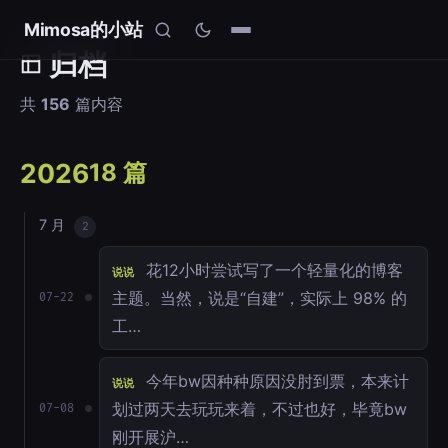
Mimosa的小站
归档
共
156
篇内容
2026
18 篇
7 月
2
花12小时尝试写了一个轻量化的博客
说说
主题。当然，说是“自建”，实际上 98% 的
07-22
工…
今年bw因种种原因没肘到票，本来计
说说
划过两天去玩玩来着，不过也好，毕竟bw
07-08
刚开展沪…