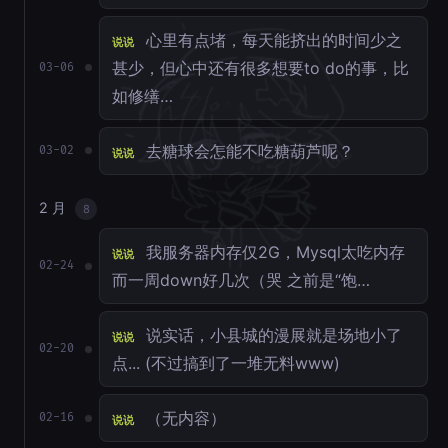
心里有点堵，每天能挤出的时间少之
说说
甚少，但心中还有很多想要to do的事，比
03-06
如修缮…
去糖球会怎能不吃糖葫芦呢？
03-02
说说
2 月
8
我服务器内存仅2G，Mysql太吃内存
说说
02-24
而一周down好几次（哭 之前是“饱…
说实话，小县城的漫展就是场地小了
说说
02-20
点... (不过搞到了一堆无料www)
（无内容）
02-16
说说