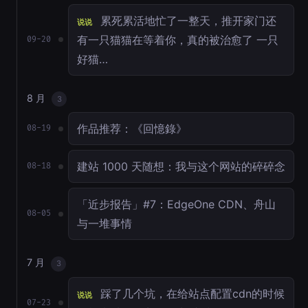
累死累活地忙了一整天，推开家门还
说说
有一只猫猫在等着你，真的被治愈了 一只
09-20
好猫…
8 月
3
作品推荐：《回憶錄》
08-19
建站 1000 天随想：我与这个网站的碎碎念
08-18
「近步报告」#7：EdgeOne CDN、舟山
08-05
与一堆事情
7 月
3
踩了几个坑，在给站点配置cdn的时候
说说
07-23