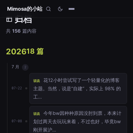
Mimosa的小站
归档
共
156
篇内容
2026
18 篇
7 月
2
花12小时尝试写了一个轻量化的博客
说说
主题。当然，说是“自建”，实际上 98% 的
07-22
工…
今年bw因种种原因没肘到票，本来计
说说
划过两天去玩玩来着，不过也好，毕竟bw
07-08
刚开展沪…