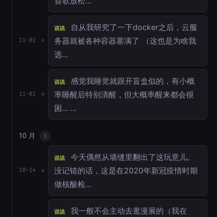
首歌放松…
自从我研究了一下docker之后，云服
说说
务器就被各种容器塞满了 （这也是为啥我
11-02
选…
感觉我睡觉就跟开盲盒似的，有小概
说说
率睡醒后特别清醒，但大概率醒来都会很
11-02
困... …
10 月
3
今天偶然从墙缝里翻出了这玩意儿。
说说
没记错的话，这是在2020年新冠疫情时期
10-14
做核酸检…
我一般不会主动去逛漫展的（我在
说说