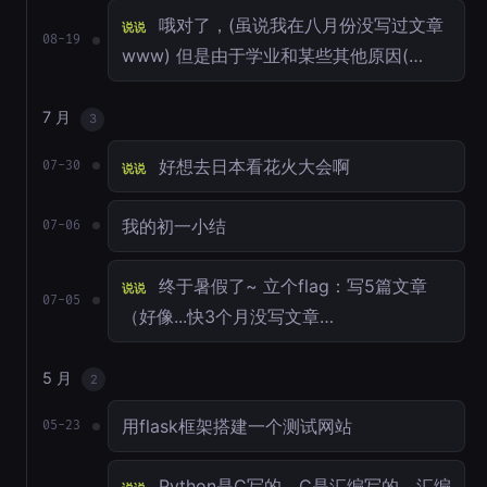
哦对了，(虽说我在八月份没写过文章
说说
08-19
www) 但是由于学业和某些其他原因(…
7 月
3
好想去日本看花火大会啊
07-30
说说
我的初一小结
07-06
终于暑假了~ 立个flag：写5篇文章
说说
07-05
（好像...快3个月没写文章…
5 月
2
用flask框架搭建一个测试网站
05-23
Python是C写的，C是汇编写的。汇编