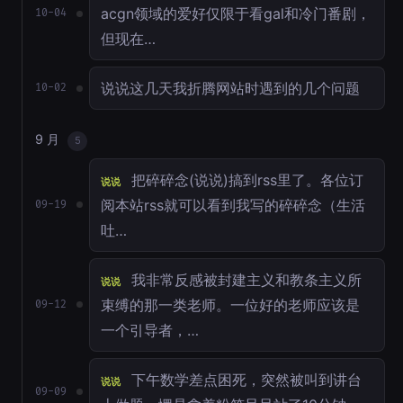
acgn领域的爱好仅限于看gal和冷门番剧，
10-04
但现在…
说说这几天我折腾网站时遇到的几个问题
10-02
9 月
5
把碎碎念(说说)搞到rss里了。各位订
说说
阅本站rss就可以看到我写的碎碎念（生活
09-19
吐…
我非常反感被封建主义和教条主义所
说说
束缚的那一类老师。一位好的老师应该是
09-12
一个引导者，…
下午数学差点困死，突然被叫到讲台
说说
09-09