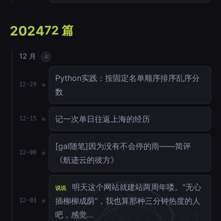
2024
72 篇
12 月
4
Python实践：按固定名单顺序排序乱序分
12-29
数
记一次单日往返上海的经历
12-15
[gal随笔]因为没有不会停的雨——简评
12-08
《航迹云的彼方》
明天这个网站就建站两周年喽。“无心
说说
插柳柳成荫”，我也算那种三分钟热度的人
12-03
吧，感觉…