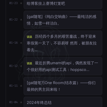
给博客挂上赛博灯笼吧
01-23
[gal随笔]《纯白交响曲》——最纯洁的感
01-22
情，如雪一样洁白。
历经四个多月的艰苦鏖战，终于迎来
说说
寒假第一天了，不容易呀 然而，被朋友拉
01-16
着去…
最近折腾umami的api，偶然发现了一
说说
01-12
个很好用的api测试工具：hoppsco…
[gal随笔?]One Room(结衣篇）——你们
01-11
最帅的男主回来啦！
2024年终总结
01-04