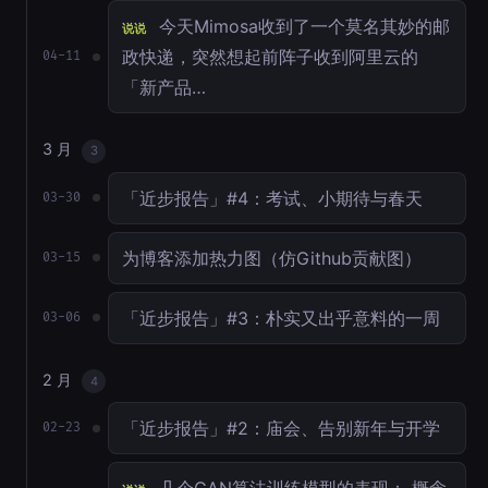
今天Mimosa收到了一个莫名其妙的邮
说说
政快递，突然想起前阵子收到阿里云的
04-11
「新产品…
3 月
3
「近步报告」#4：考试、小期待与春天
03-30
为博客添加热力图（仿Github贡献图）
03-15
「近步报告」#3：朴实又出乎意料的一周
03-06
2 月
4
「近步报告」#2：庙会、告别新年与开学
02-23