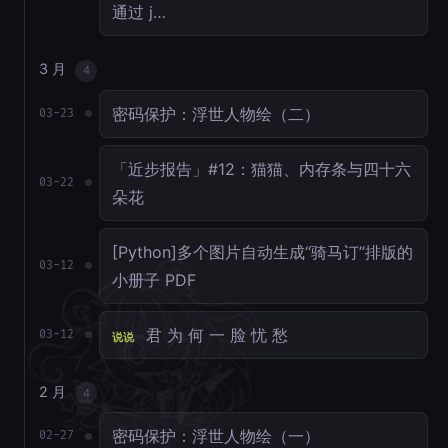
通过 j…
3 月
4
密码保护：浮世人物绘（二）
03-23
「近步报告」#12：猫猫、内存条与四十六
03-22
朵花
[Python]多个图片自动生成“骑马订”排版的
03-12
小册子 PDF
君 为 何 一 脸 忧 愁
03-12
说说
2 月
4
密码保护：浮世人物绘（一）
02-27