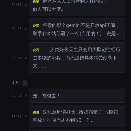
偶然从人民日报看到这样的话：
说说
04-11
做人可以大度…
谷歌的那个gemini不是开放api了嘛，
说说
04-05
顺手在本站部署了一个(自用的！)，说是…
人类好像天生只会用大脑记住经历
说说
过事物的流程，而无法把具体感受刻录下
04-02
来。…
3 月
9
走，赏樱去！
03-31
这玩意剧情好长...给我搞晕了 《樱花
说说
03-26
萌放》推两周才不到1/3，作…