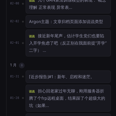
几个GAN算法训练模型的表现： 概念
说说
02-08
理解 正常表现 异常表…
Argon主题：文章归档页面添加说说类型
02-02
接近新年尾声，估计学生党们也要陷
说说
入开学焦虑了吧（反正别在我面前提“开学”
02-01
二字） …
1 月
8
⌈近步报告⌋#1：新年、启程和迷茫。
01-31
担心回老家过年无聊，刚用服务器折
说说
腾了个frp远程桌面，结果踩了个超级大的
01-28
坑（如果…