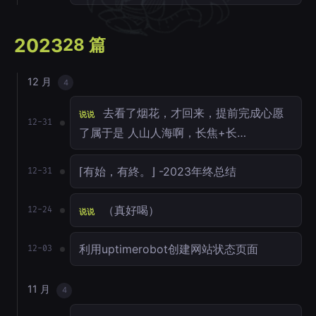
2023
28 篇
12 月
4
去看了烟花，才回来，提前完成心愿
说说
12-31
了属于是 人山人海啊，长焦+长…
⌈有始，有終。⌋ -2023年终总结
12-31
（真好喝）
12-24
说说
利用uptimerobot创建网站状态页面
12-03
11 月
4