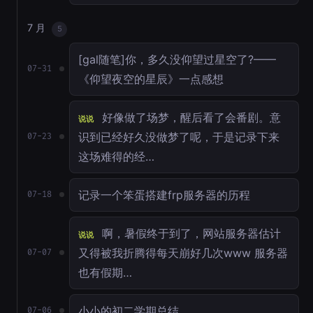
7 月
5
[gal随笔]你，多久没仰望过星空了?——
07-31
《仰望夜空的星辰》一点感想
好像做了场梦，醒后看了会番剧。意
说说
识到已经好久没做梦了呢，于是记录下来
07-23
这场难得的经…
记录一个笨蛋搭建frp服务器的历程
07-18
啊，暑假终于到了，网站服务器估计
说说
又得被我折腾得每天崩好几次www 服务器
07-07
也有假期…
小小的初二学期总结
07-06