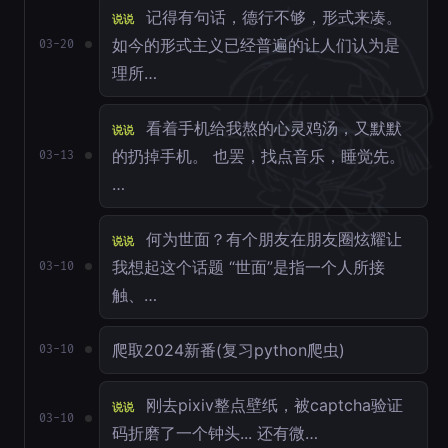
记得有句话，德行不够，形式来凑。
说说
如今的形式主义已经普遍的让人们认为是
03-20
理所…
看着手机给我熬的心灵鸡汤，又默默
说说
的扔掉手机。 也罢，找点音乐，睡觉先。
03-13
…
何为世面？有个朋友在朋友圈炫耀让
说说
我想起这个话题 “世面”是指一个人所接
03-10
触、…
爬取2024新番(复习python爬虫)
03-10
刚去pixiv整点壁纸，被captcha验证
说说
03-10
码折磨了一个钟头... 还有微…