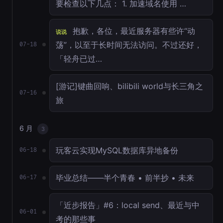
要检查以下几点： 1. 加速域名使用 …
抱歉，各位，最近服务器有些许“动
说说
荡”，以至于长时间无法访问。不过还好，
07-18
「轻舟已过…
[游记]键曲回响、bilibili world与长三角之
07-16
旅
6 月
3
玩客云实现MySQL数据库异地备份
06-18
毕业总结——半个青春 • 前半抄 • 未来
06-17
「近步报告」#6：local send、最近与中
06-01
考的那些事