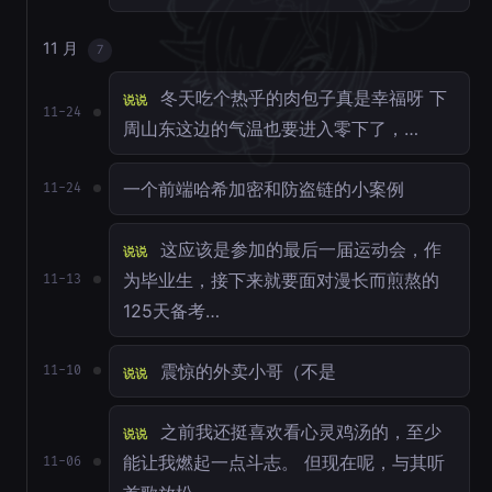
11 月
7
冬天吃个热乎的肉包子真是幸福呀 下
说说
11-24
周山东这边的气温也要进入零下了，…
一个前端哈希加密和防盗链的小案例
11-24
这应该是参加的最后一届运动会，作
说说
为毕业生，接下来就要面对漫长而煎熬的
11-13
125天备考…
震惊的外卖小哥（不是
11-10
说说
之前我还挺喜欢看心灵鸡汤的，至少
说说
能让我燃起一点斗志。 但现在呢，与其听
11-06