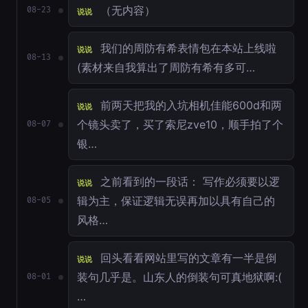
（无内容）
08-23
说说
我们的周防有希表情包在本站上线啦
说说
08-13
(素材来自我算出了周防有希有多可…
前两天把我的入坑相机佳能600d和两
说说
个镜头卖了，买了索尼zve10，顺手拍了个
08-07
银…
之前看到的一段话： 写作必须要以逻
说说
辑为主，保证逻辑无误再加以具有自己的
08-05
风格…
回头看看网站里写的文章有一半是倒
说说
装句几乎是。山东人的倒装句可真地狱啊:(
08-01
…