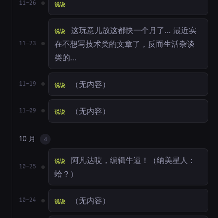
11-26
说说
这玩意儿放这都快一个月了… 最近实
说说
在不想写技术类的文章了，反而生活杂谈
11-23
类的…
（无内容）
11-19
说说
（无内容）
11-09
说说
10 月
4
阿凡达哎，编辑牛逼！（纳美星人：
说说
10-25
蛤？）
（无内容）
10-24
说说