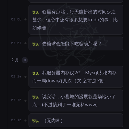
心里有点堵，每天能挤出的时间少之
说说
甚少，但心中还有很多想要to do的事，比
03-06
如修缮…
去糖球会怎能不吃糖葫芦呢？
03-02
说说
2 月
8
我服务器内存仅2G，Mysql太吃内存
说说
02-24
而一周down好几次（哭 之前是“饱…
说实话，小县城的漫展就是场地小了
说说
02-20
点... (不过搞到了一堆无料www)
（无内容）
02-16
说说