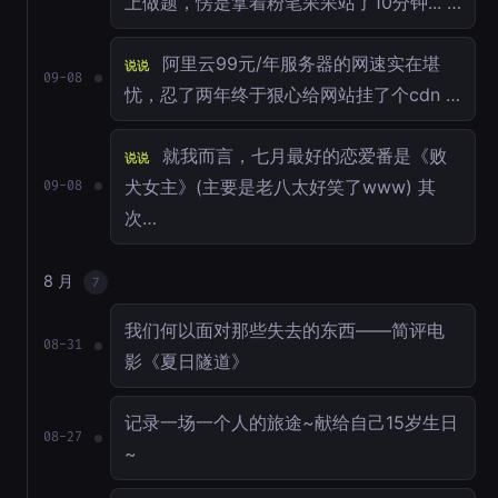
上做题，愣是拿着粉笔呆呆站了10分钟... …
阿里云99元/年服务器的网速实在堪
说说
09-08
忧，忍了两年终于狠心给网站挂了个cdn …
就我而言，七月最好的恋爱番是《败
说说
犬女主》(主要是老八太好笑了www) 其
09-08
次…
8 月
7
我们何以面对那些失去的东西——简评电
08-31
影《夏日隧道》
记录一场一个人的旅途~献给自己15岁生日
08-27
~