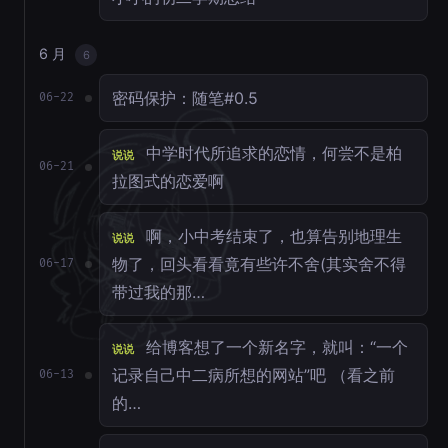
6 月
6
密码保护：随笔#0.5
06-22
中学时代所追求的恋情，何尝不是柏
说说
06-21
拉图式的恋爱啊
啊，小中考结束了，也算告别地理生
说说
物了，回头看看竟有些许不舍(其实舍不得
06-17
带过我的那…
给博客想了一个新名字，就叫：“一个
说说
记录自己中二病所想的网站”吧 （看之前
06-13
的…