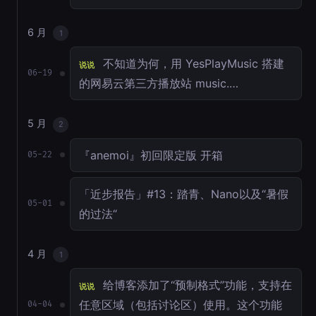
6 月
1
不知道为何，用 YesPlayMusic 搭建
说说
06-19
的网易云第三方播放站 music.…
5 月
2
『anemoi』初回限定版 开箱
05-22
「近步报告」#13：踏青、Nano以及“暑假
05-01
的过法“
4 月
1
给博客添加了“预制格式”功能，支持在
说说
任意区域（包括讨论区）使用。这个功能
04-04