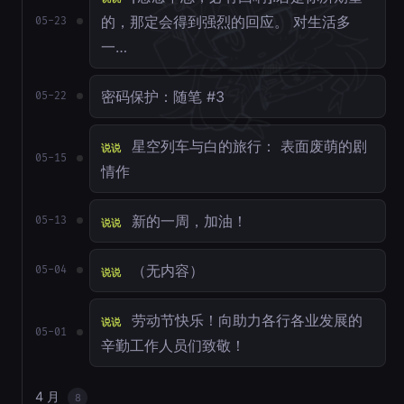
的，那定会得到强烈的回应。 对生活多
05-23
一…
密码保护：随笔 #3
05-22
星空列车与白的旅行： 表面废萌的剧
说说
05-15
情作
新的一周，加油！
05-13
说说
（无内容）
05-04
说说
劳动节快乐！向助力各行各业发展的
说说
05-01
辛勤工作人员们致敬！
4 月
8