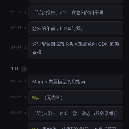
「近步报告」#11：在悠闲的日子里
02-23
悲催的年前，Linux与我。
02-15
通过配置回源请求头实现简单的 CDN 回源
02-02
鉴权
1 月
4
Magpie内置模型食用指南
01-24
（无内容）
01-07
说说
「近步报告」#10：雪、杂志与服务器维护
01-03
用cb改主题代码的时候，本来打算直