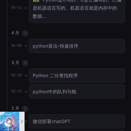
说说
是机器语言写的。机器语言就是内存中的
05-21
数据…
4 月
1
python算法-快速排序
04-08
3 月
2
Python 二分查找程序
03-30
python中的队列与栈
03-25
2 月
2
微信部署chatGPT
02-17