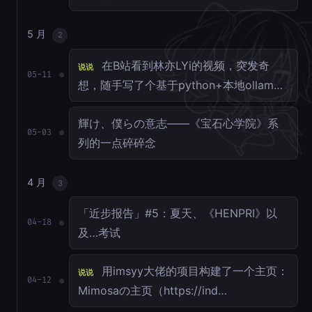
5 月
2
在B站看到林亦LYi的视频，突发奇
说说
05-11
想，随手写了个基于python+本地ollam…
輝け、僕らの意志——《宝石心学院》系
05-03
列的一点碎碎念
4 月
3
「近步报告」#5：夏天、《HENPRI》以
04-18
及…考试
用imsyy大佬的项目构建了一个主页：
说说
04-12
Mimosaの主页（https://ind…