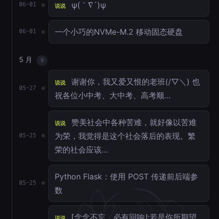
ψ(｀∇´)ψ
06-01
说说
一个小巧的NVMe-M.2 移动固态硬盘
06-01
5 月
9
谢谢你，我又爱又恨的老班(/▽＼) 也
说说
05-27
祝各位小中考、大中考、高考顺…
赞美社会中各种苦难，就好像以苦难
说说
为荣，我觉得是这个社会落后的表现。繁
05-25
荣的社会应该…
Python Flask：使用 POST 传递前后端参
05-25
数
⌈念念不忘，必有回响⌋:若是你所期望
说说