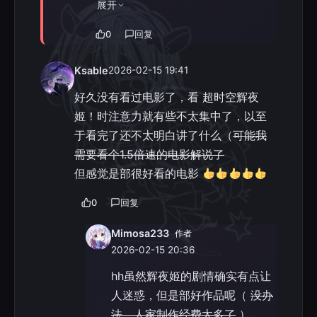
展开
0
回复
Ksable
2026-02-15 19:41
好久没有看过电影了，看 超时空辉夜
姬！时注意力就有些不太集中了，以至
于看完了还不太明白讲了什么（
可能我
需要看个1.5倍速的电影解说了
但感觉是部很好看的电影
0
回复
Mimosa233
作者
2026-02-15 20:36
hh虽然辉夜姬的剧情确实有点让
人迷惑，但是部好作品呢（
没办
法，人家制作经费太多了
）