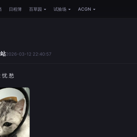
档
日程簿
百草园
试验场
ACGN
小站
2026-03-12 22:40:57
脸 忧 愁