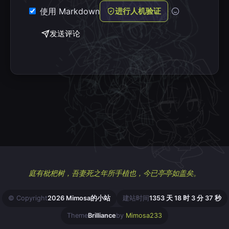
使用 Markdown
进行人机验证
发送评论
庭有枇杷树，吾妻死之年所手植也，今已亭亭如盖矣。
© Copyright
2026 Mimosa的小站
建站时间
1353 天 18 时 3 分 37 秒
Theme
Brilliance
by
Mimosa233