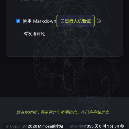
使用 Markdown
进行人机验证
发送评论
庭有枇杷树，吾妻死之年所手植也，今已亭亭如盖矣。
© Copyright
2026 Mimosa的小站
建站时间
1355 天 0 时 1 分 55 秒