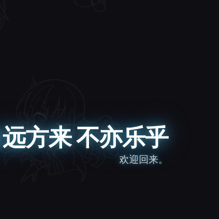
远方来 不亦乐乎
欢迎回来。