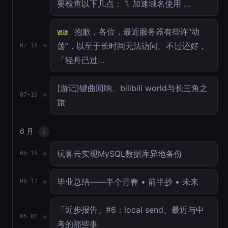
要检查以下几点： 1. 加速域名使用 …
抱歉，各位，最近服务器有些许“动
说说
荡”，以至于长时间无法访问。不过还好，
07-18
「轻舟已过…
[游记]键曲回响、bilibili world与长三角之
07-16
旅
6 月
3
玩客云实现MySQL数据库异地备份
06-18
毕业总结——半个青春 • 前半抄 • 未来
06-17
「近步报告」#6：local send、最近与中
06-01
考的那些事