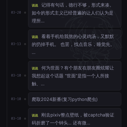
记得有句话，德行不够，形式来凑。
说说
如今的形式主义已经普遍的让人们认为是
03-20
理所…
看着手机给我熬的心灵鸡汤，又默默
说说
的扔掉手机。 也罢，找点音乐，睡觉先。
03-13
…
何为世面？有个朋友在朋友圈炫耀让
说说
我想起这个话题 “世面”是指一个人所接
03-10
触、…
爬取2024新番(复习python爬虫)
03-10
刚去pixiv整点壁纸，被captcha验证
说说
03-10
码折磨了一个钟头... 还有微…