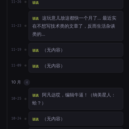
11-26
说说
这玩意儿放这都快一个月了… 最近实
说说
在不想写技术类的文章了，反而生活杂谈
11-23
类的…
（无内容）
11-19
说说
（无内容）
11-09
说说
10 月
4
阿凡达哎，编辑牛逼！（纳美星人：
说说
10-25
蛤？）
（无内容）
10-24
说说