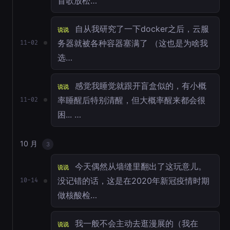
首歌放松…
自从我研究了一下docker之后，云服
说说
务器就被各种容器塞满了 （这也是为啥我
11-02
选…
感觉我睡觉就跟开盲盒似的，有小概
说说
率睡醒后特别清醒，但大概率醒来都会很
11-02
困... …
10 月
3
今天偶然从墙缝里翻出了这玩意儿。
说说
没记错的话，这是在2020年新冠疫情时期
10-14
做核酸检…
我一般不会主动去逛漫展的（我在
说说