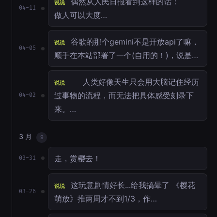
偶然从人民日报看到这样的话：
说说
04-11
做人可以大度…
谷歌的那个gemini不是开放api了嘛，
说说
04-05
顺手在本站部署了一个(自用的！)，说是…
人类好像天生只会用大脑记住经历
说说
过事物的流程，而无法把具体感受刻录下
04-02
来。…
3 月
9
走，赏樱去！
03-31
这玩意剧情好长...给我搞晕了 《樱花
说说
03-26
萌放》推两周才不到1/3，作…