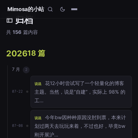
Mimosa的小站
归档
共
156
篇内容
2026
18 篇
7 月
2
花12小时尝试写了一个轻量化的博客
说说
主题。当然，说是“自建”，实际上 98% 的
07-22
工…
今年bw因种种原因没肘到票，本来计
说说
划过两天去玩玩来着，不过也好，毕竟bw
07-08
刚开展沪…