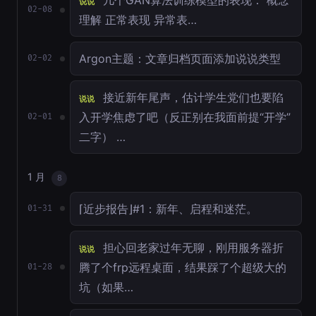
几个GAN算法训练模型的表现： 概念
说说
02-08
理解 正常表现 异常表…
Argon主题：文章归档页面添加说说类型
02-02
接近新年尾声，估计学生党们也要陷
说说
入开学焦虑了吧（反正别在我面前提“开学”
02-01
二字） …
1 月
8
⌈近步报告⌋#1：新年、启程和迷茫。
01-31
担心回老家过年无聊，刚用服务器折
说说
腾了个frp远程桌面，结果踩了个超级大的
01-28
坑（如果…