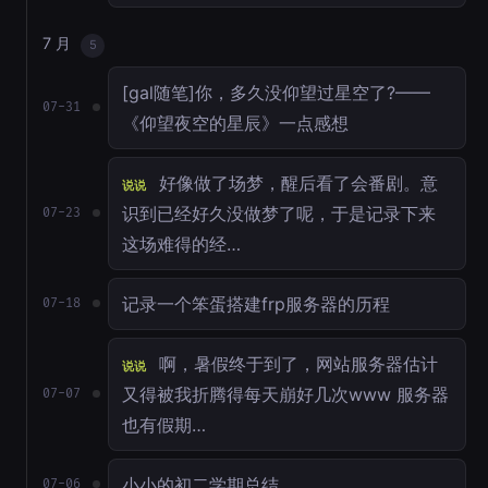
7 月
5
[gal随笔]你，多久没仰望过星空了?——
07-31
《仰望夜空的星辰》一点感想
好像做了场梦，醒后看了会番剧。意
说说
识到已经好久没做梦了呢，于是记录下来
07-23
这场难得的经…
记录一个笨蛋搭建frp服务器的历程
07-18
啊，暑假终于到了，网站服务器估计
说说
又得被我折腾得每天崩好几次www 服务器
07-07
也有假期…
小小的初二学期总结
07-06