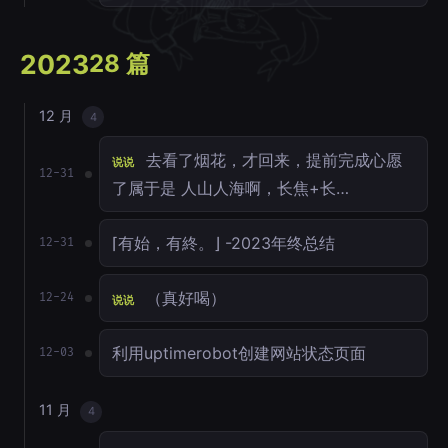
2023
28 篇
12 月
4
去看了烟花，才回来，提前完成心愿
说说
12-31
了属于是 人山人海啊，长焦+长…
⌈有始，有終。⌋ -2023年终总结
12-31
（真好喝）
12-24
说说
利用uptimerobot创建网站状态页面
12-03
11 月
4