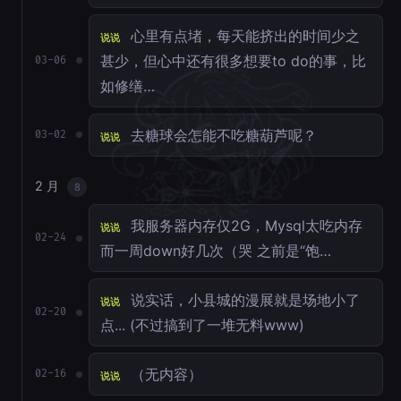
心里有点堵，每天能挤出的时间少之
说说
甚少，但心中还有很多想要to do的事，比
03-06
如修缮…
去糖球会怎能不吃糖葫芦呢？
03-02
说说
2 月
8
我服务器内存仅2G，Mysql太吃内存
说说
02-24
而一周down好几次（哭 之前是“饱…
说实话，小县城的漫展就是场地小了
说说
02-20
点... (不过搞到了一堆无料www)
（无内容）
02-16
说说