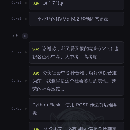
ψ(｀∇´)ψ
06-01
说说
一个小巧的NVMe-M.2 移动固态硬盘
06-01
5 月
9
谢谢你，我又爱又恨的老班(/▽＼) 也
说说
05-27
祝各位小中考、大中考、高考顺…
赞美社会中各种苦难，就好像以苦难
说说
为荣，我觉得是这个社会落后的表现。繁
05-25
荣的社会应该…
Python Flask：使用 POST 传递前后端参
05-25
数
⌈念念不忘，必有回响⌋:若是你所期望
说说