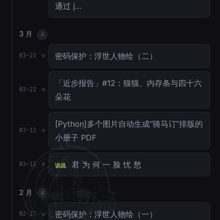
通过 j…
3 月
4
密码保护：浮世人物绘（二）
03-23
「近步报告」#12：猫猫、内存条与四十六
03-22
朵花
[Python]多个图片自动生成“骑马订”排版的
03-12
小册子 PDF
君 为 何 一 脸 忧 愁
03-12
说说
2 月
4
密码保护：浮世人物绘（一）
02-27