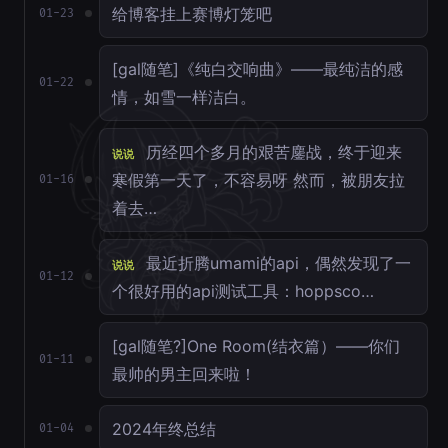
给博客挂上赛博灯笼吧
01-23
[gal随笔]《纯白交响曲》——最纯洁的感
01-22
情，如雪一样洁白。
历经四个多月的艰苦鏖战，终于迎来
说说
寒假第一天了，不容易呀 然而，被朋友拉
01-16
着去…
最近折腾umami的api，偶然发现了一
说说
01-12
个很好用的api测试工具：hoppsco…
[gal随笔?]One Room(结衣篇）——你们
01-11
最帅的男主回来啦！
2024年终总结
01-04