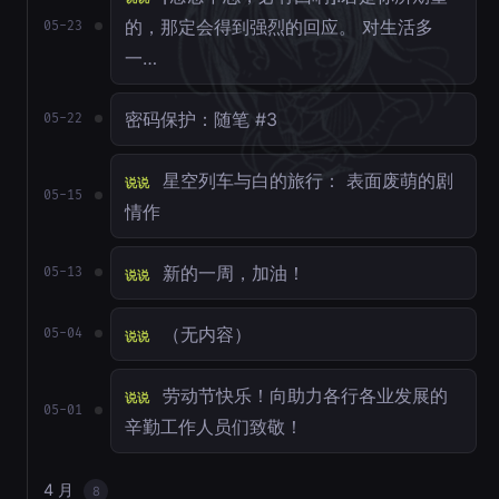
的，那定会得到强烈的回应。 对生活多
05-23
一…
密码保护：随笔 #3
05-22
星空列车与白的旅行： 表面废萌的剧
说说
05-15
情作
新的一周，加油！
05-13
说说
（无内容）
05-04
说说
劳动节快乐！向助力各行各业发展的
说说
05-01
辛勤工作人员们致敬！
4 月
8