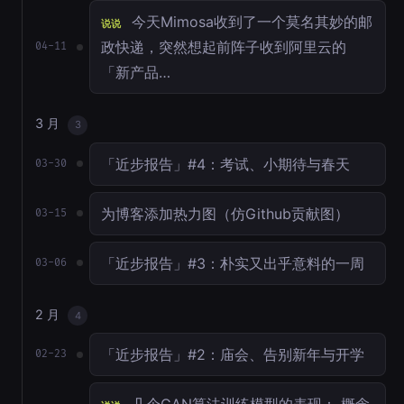
今天Mimosa收到了一个莫名其妙的邮
说说
政快递，突然想起前阵子收到阿里云的
04-11
「新产品…
3 月
3
「近步报告」#4：考试、小期待与春天
03-30
为博客添加热力图（仿Github贡献图）
03-15
「近步报告」#3：朴实又出乎意料的一周
03-06
2 月
4
「近步报告」#2：庙会、告别新年与开学
02-23