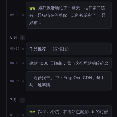
累死累活地忙了一整天，推开家门还
说说
有一只猫猫在等着你，真的被治愈了 一只
09-20
好猫…
8 月
3
作品推荐：《回憶錄》
08-19
建站 1000 天随想：我与这个网站的碎碎念
08-18
「近步报告」#7：EdgeOne CDN、舟山
08-05
与一堆事情
7 月
3
踩了几个坑，在给站点配置cdn的时候
说说
07-23