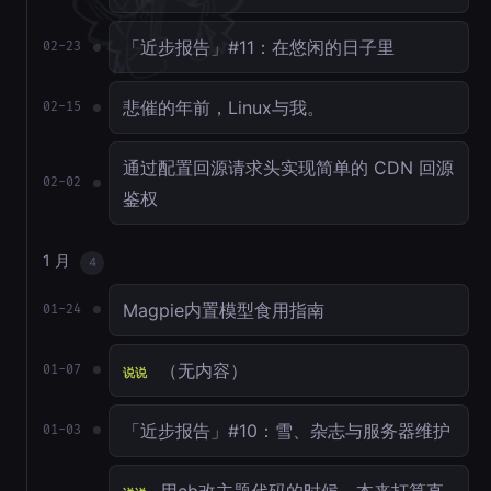
「近步报告」#11：在悠闲的日子里
02-23
悲催的年前，Linux与我。
02-15
通过配置回源请求头实现简单的 CDN 回源
02-02
鉴权
1 月
4
Magpie内置模型食用指南
01-24
（无内容）
01-07
说说
「近步报告」#10：雪、杂志与服务器维护
01-03
用cb改主题代码的时候，本来打算直