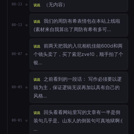
（无内容）
08-23
说说
我们的周防有希表情包在本站上线啦
说说
08-13
(素材来自我算出了周防有希有多可…
前两天把我的入坑相机佳能600d和两
说说
个镜头卖了，买了索尼zve10，顺手拍了个
08-07
银…
之前看到的一段话： 写作必须要以逻
说说
辑为主，保证逻辑无误再加以具有自己的
08-05
风格…
回头看看网站里写的文章有一半是倒
说说
装句几乎是。山东人的倒装句可真地狱啊:(
08-01
…