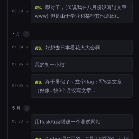
哦对了，(虽说我在八月份没写过文章
说说
08-19
www) 但是由于学业和某些其他原因(…
7 月
3
好想去日本看花火大会啊
07-30
说说
我的初一小结
07-06
终于暑假了~ 立个flag：写5篇文章
说说
07-05
（好像...快3个月没写文章…
5 月
2
用flask框架搭建一个测试网站
05-23
Python是C写的，C是汇编写的。汇编