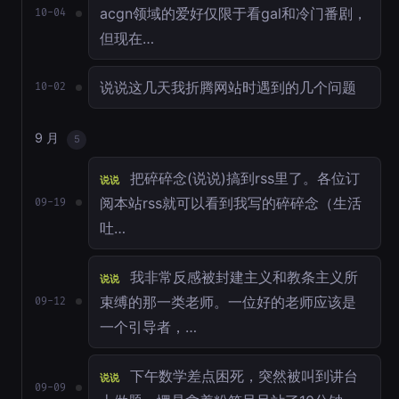
acgn领域的爱好仅限于看gal和冷门番剧，
10-04
但现在…
说说这几天我折腾网站时遇到的几个问题
10-02
9 月
5
把碎碎念(说说)搞到rss里了。各位订
说说
阅本站rss就可以看到我写的碎碎念（生活
09-19
吐…
我非常反感被封建主义和教条主义所
说说
束缚的那一类老师。一位好的老师应该是
09-12
一个引导者，…
下午数学差点困死，突然被叫到讲台
说说
09-09