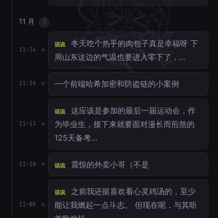
11 月
7
冬天吃个热乎的肉包子真是幸福呀 下
说说
11-24
周山东这边的气温也要进入零下了，…
一个前端哈希加密和防盗链的小案例
11-24
这应该是参加的最后一届运动会，作
说说
为毕业生，接下来就要面对漫长而煎熬的
11-13
125天备考…
震惊的外卖小哥（不是
11-10
说说
之前我还挺喜欢看心灵鸡汤的，至少
说说
能让我燃起一点斗志。 但现在呢，与其听
11-06