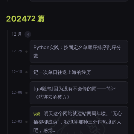
2024
72 篇
12 月
4
Python实践：按固定名单顺序排序乱序分
12-29
数
记一次单日往返上海的经历
12-15
[gal随笔]因为没有不会停的雨——简评
12-08
《航迹云的彼方》
明天这个网站就建站两周年喽。“无心
说说
插柳柳成荫”，我也算那种三分钟热度的人
12-03
吧，感觉…