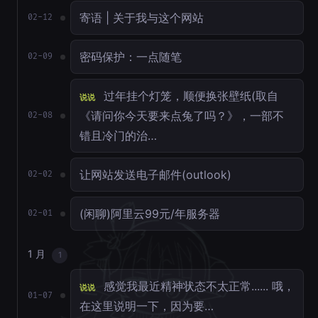
寄语 | 关于我与这个网站
02-12
密码保护：一点随笔
02-09
过年挂个灯笼，顺便换张壁纸(取自
说说
《请问你今天要来点兔了吗？》，一部不
02-08
错且冷门的治…
让网站发送电子邮件(outlook)
02-02
(闲聊)阿里云99元/年服务器
02-01
1 月
1
感觉我最近精神状态不太正常...... 哦，
说说
01-07
在这里说明一下，因为要…