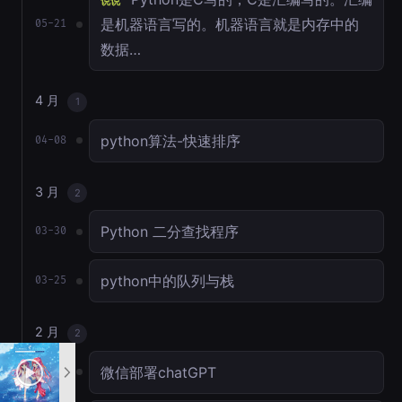
说说
是机器语言写的。机器语言就是内存中的
05-21
数据…
4 月
1
python算法-快速排序
04-08
3 月
2
Python 二分查找程序
03-30
python中的队列与栈
03-25
2 月
2
微信部署chatGPT
02-17