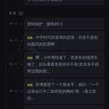
6 月
6
密码保护：随笔#0.5
06-22
中学时代所追求的恋情，何尝不是柏
说说
06-21
拉图式的恋爱啊
啊，小中考结束了，也算告别地理生
说说
物了，回头看看竟有些许不舍(其实舍不得
06-17
带过我的那…
给博客想了一个新名字，就叫：“一个
说说
记录自己中二病所想的网站”吧 （看之前
06-13
的…