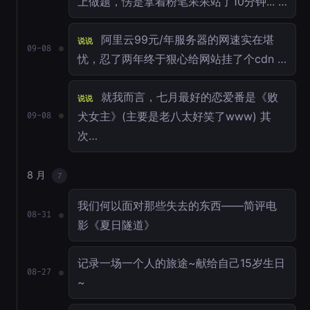
上做题，愣是拿着粉笔呆呆站了10分钟... …
阿里云99元/年服务器的网速实在堪
说说
09-08
忧，忍了两年终于狠心给网站挂了个cdn …
就我而言，七月最好的恋爱番是《败
说说
犬女主》(主要是老八太好笑了www) 其
09-08
次…
8 月
7
我们何以面对那些失去的东西——简评电
08-31
影《夏日隧道》
记录一场一个人的旅途~献给自己15岁生日
08-27
~