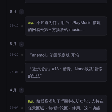
6 月
1
不知道为何，用 YesPlayMusic 搭建
说说
06-19
的网易云第三方播放站 music.…
5 月
2
『anemoi』初回限定版 开箱
05-22
「近步报告」#13：踏青、Nano以及“暑假
05-01
的过法“
4 月
1
给博客添加了“预制格式”功能，支持在
说说
任意区域（包括讨论区）使用。这个功能
04-04