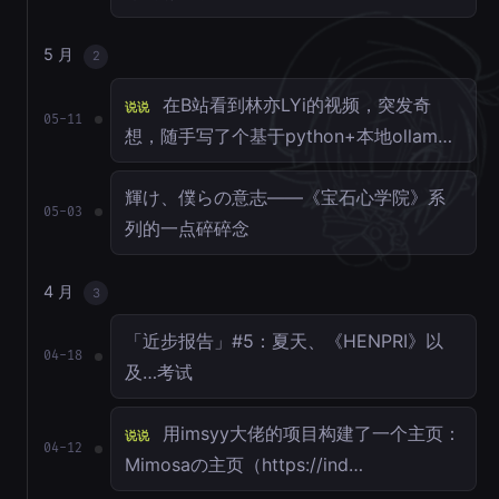
5 月
2
在B站看到林亦LYi的视频，突发奇
说说
05-11
想，随手写了个基于python+本地ollam…
輝け、僕らの意志——《宝石心学院》系
05-03
列的一点碎碎念
4 月
3
「近步报告」#5：夏天、《HENPRI》以
04-18
及…考试
用imsyy大佬的项目构建了一个主页：
说说
04-12
Mimosaの主页（https://ind…