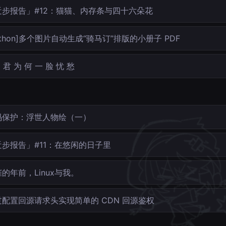
近步报告」#12：猫猫、内存条与四十六朵花
ython]多个图片自动生成“骑马订”排版的小册子 PDF
君 为 何 一 脸 忧 愁
码保护：浮世人物绘（一）
近步报告」#11：在悠闲的日子里
的年前，Linux与我。
过配置回源请求头实现简单的 CDN 回源鉴权