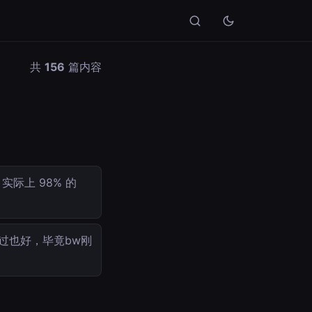
共
156
篇内容
际上 98% 的
过也好，毕竟bw刚