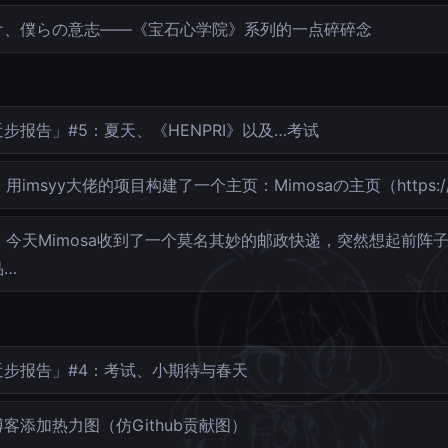
け、僕らの意志——《宝石心学院》系列的一点碎碎念
步报告」#5：夏天、《HENPRI》以及…考试
用imsyy大佬的项目构建了一个主页：Mimosaの主页（https://
今天Mimosa收到了一个莫名其妙的邮政快递，突然想起前阵
品…
近步报告」#4：考试、小期待与春天
客添加热力图（仿Github贡献图）