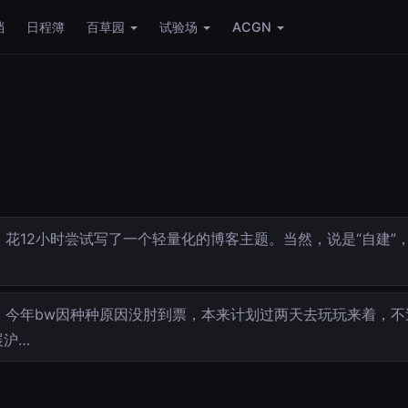
档
日程簿
百草园
试验场
ACGN
花12小时尝试写了一个轻量化的博客主题。当然，说是“自建”，实
…
今年bw因种种原因没肘到票，本来计划过两天去玩玩来着，不
展沪…