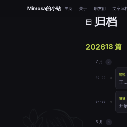
Mimosa的小站
主页
关于
朋友们
文章归
归档
2026
18 篇
7 月
2
说说
07-22
工
说说
07-08
开
6 月
1