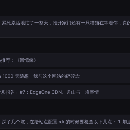
累死累活地忙了一整天，推开家门还有一只猫猫在等着你，真的
…
品推荐：《回憶錄》
 1000 天随想：我与这个网站的碎碎念
步报告」#7：EdgeOne CDN、舟山与一堆事情
踩了几个坑，在给站点配置cdn的时候要检查以下几点： 1. 加