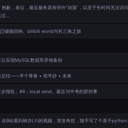
抱歉，各位，最近服务器有些许“动荡”，以至于长时间无法访
已过…
记]键曲回响、bilibili world与长三角之旅
客云实现MySQL数据库异地备份
总结——半个青春 • 前半抄 • 未来
步报告」#6：local send、最近与中考的那些事
在B站看到林亦LYi的视频，突发奇想，随手写了个基于python+