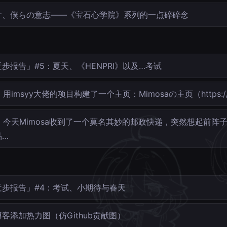
け、僕らの意志——《宝石心学院》系列的一点碎碎念
步报告」#5：夏天、《HENPRI》以及…考试
用imsyy大佬的项目构建了一个主页：Mimosaの主页（https://
今天Mimosa收到了一个莫名其妙的邮政快递，突然想起前阵
品…
近步报告」#4：考试、小期待与春天
客添加热力图（仿Github贡献图）