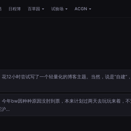
档
日程簿
百草园
试验场
ACGN
花12小时尝试写了一个轻量化的博客主题。当然，说是“自建”，实
…
今年bw因种种原因没肘到票，本来计划过两天去玩玩来着，不
展沪…