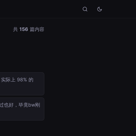
共
156
篇内容
际上 98% 的
过也好，毕竟bw刚