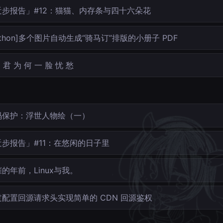
近步报告」#12：猫猫、内存条与四十六朵花
ython]多个图片自动生成“骑马订”排版的小册子 PDF
君 为 何 一 脸 忧 愁
码保护：浮世人物绘（一）
近步报告」#11：在悠闲的日子里
的年前，Linux与我。
过配置回源请求头实现简单的 CDN 回源鉴权