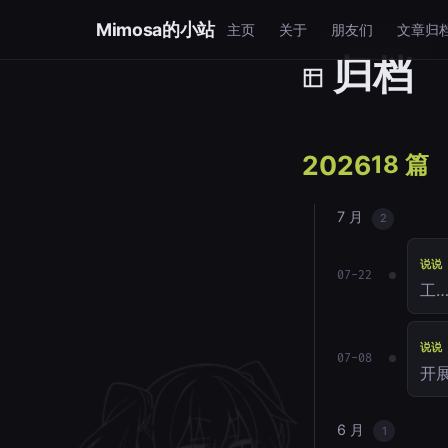
Mimosa的小站
主页
关于
朋友们
文章归
归档
2026
18 篇
7 月
2
说说
07-22
工
说说
07-08
开
6 月
1