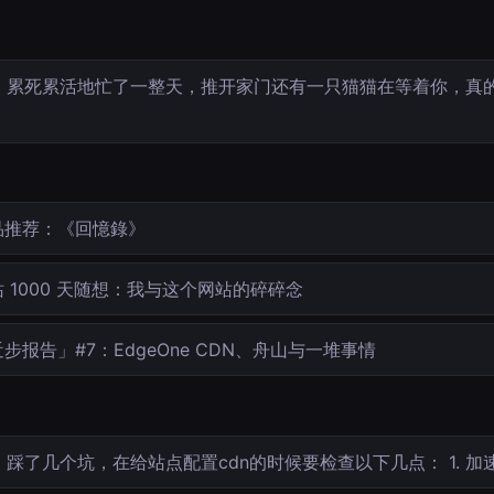
累死累活地忙了一整天，推开家门还有一只猫猫在等着你，真的
…
品推荐：《回憶錄》
 1000 天随想：我与这个网站的碎碎念
步报告」#7：EdgeOne CDN、舟山与一堆事情
踩了几个坑，在给站点配置cdn的时候要检查以下几点： 1. 加