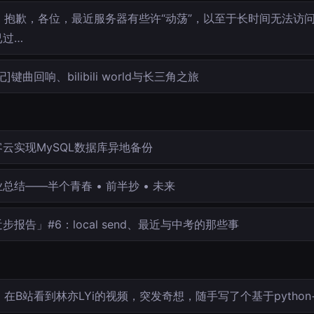
抱歉，各位，最近服务器有些许“动荡”，以至于长时间无法访
已过…
记]键曲回响、bilibili world与长三角之旅
客云实现MySQL数据库异地备份
总结——半个青春 • 前半抄 • 未来
步报告」#6：local send、最近与中考的那些事
在B站看到林亦LYi的视频，突发奇想，随手写了个基于python+