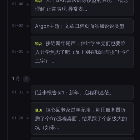
几个GAN算法训练模型的表现： 概念
说说
02-08
理解 正常表现 异常表…
Argon主题：文章归档页面添加说说类型
02-02
接近新年尾声，估计学生党们也要陷
说说
入开学焦虑了吧（反正别在我面前提“开学”
02-01
二字） …
1 月
8
⌈近步报告⌋#1：新年、启程和迷茫。
01-31
担心回老家过年无聊，刚用服务器折
说说
腾了个frp远程桌面，结果踩了个超级大的
01-28
坑（如果…