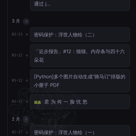
通过 j…
3 月
4
密码保护：浮世人物绘（二）
03-23
「近步报告」#12：猫猫、内存条与四十六
03-22
朵花
[Python]多个图片自动生成“骑马订”排版的
03-12
小册子 PDF
君 为 何 一 脸 忧 愁
03-12
说说
2 月
4
密码保护：浮世人物绘（一）
02-27