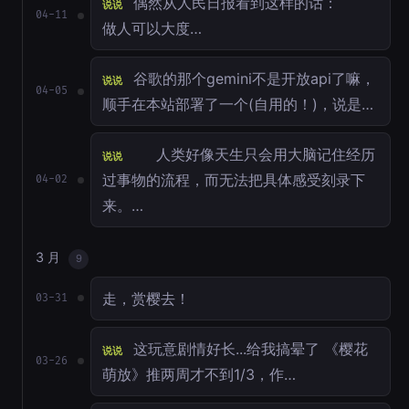
偶然从人民日报看到这样的话：
说说
04-11
做人可以大度…
谷歌的那个gemini不是开放api了嘛，
说说
04-05
顺手在本站部署了一个(自用的！)，说是…
人类好像天生只会用大脑记住经历
说说
过事物的流程，而无法把具体感受刻录下
04-02
来。…
3 月
9
走，赏樱去！
03-31
这玩意剧情好长...给我搞晕了 《樱花
说说
03-26
萌放》推两周才不到1/3，作…