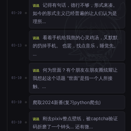
记得有句话，德行不够，形式来凑。
说说
如今的形式主义已经普遍的让人们认为是
03-20
理所…
看着手机给我熬的心灵鸡汤，又默默
说说
的扔掉手机。 也罢，找点音乐，睡觉先。
03-13
…
何为世面？有个朋友在朋友圈炫耀让
说说
我想起这个话题 “世面”是指一个人所接
03-10
触、…
爬取2024新番(复习python爬虫)
03-10
刚去pixiv整点壁纸，被captcha验证
说说
03-10
码折磨了一个钟头... 还有微…