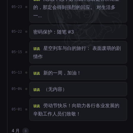
的，那定会得到强烈的回应。 对生活多
05-23
一…
密码保护：随笔 #3
05-22
星空列车与白的旅行： 表面废萌的剧
说说
05-15
情作
新的一周，加油！
05-13
说说
（无内容）
05-04
说说
劳动节快乐！向助力各行各业发展的
说说
05-01
辛勤工作人员们致敬！
4 月
8