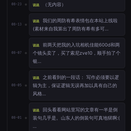
（无内容）
08-23
说说
我们的周防有希表情包在本站上线啦
说说
08-13
(素材来自我算出了周防有希有多可…
前两天把我的入坑相机佳能600d和两
说说
个镜头卖了，买了索尼zve10，顺手拍了个
08-07
银…
之前看到的一段话： 写作必须要以逻
说说
辑为主，保证逻辑无误再加以具有自己的
08-05
风格…
回头看看网站里写的文章有一半是倒
说说
装句几乎是。山东人的倒装句可真地狱啊:(
08-01
…