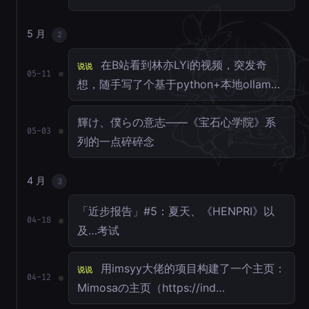
5 月
2
在B站看到林亦LYi的视频，突发奇
说说
05-11
想，随手写了个基于python+本地ollam…
輝け、僕らの意志——《宝石心学院》系
05-03
列的一点碎碎念
4 月
3
「近步报告」#5：夏天、《HENPRI》以
04-18
及…考试
用imsyy大佬的项目构建了一个主页：
说说
04-12
Mimosaの主页（https://ind…