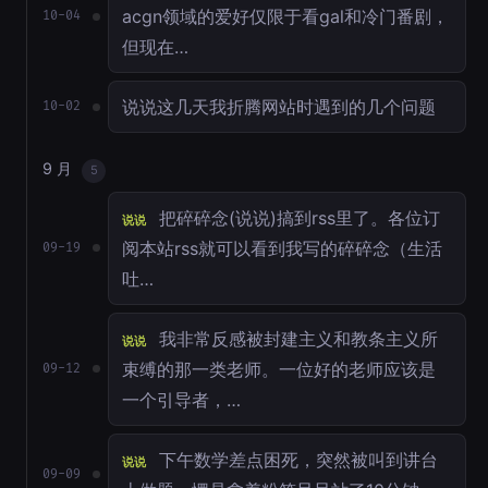
acgn领域的爱好仅限于看gal和冷门番剧，
10-04
但现在…
说说这几天我折腾网站时遇到的几个问题
10-02
9 月
5
把碎碎念(说说)搞到rss里了。各位订
说说
阅本站rss就可以看到我写的碎碎念（生活
09-19
吐…
我非常反感被封建主义和教条主义所
说说
束缚的那一类老师。一位好的老师应该是
09-12
一个引导者，…
下午数学差点困死，突然被叫到讲台
说说
09-09