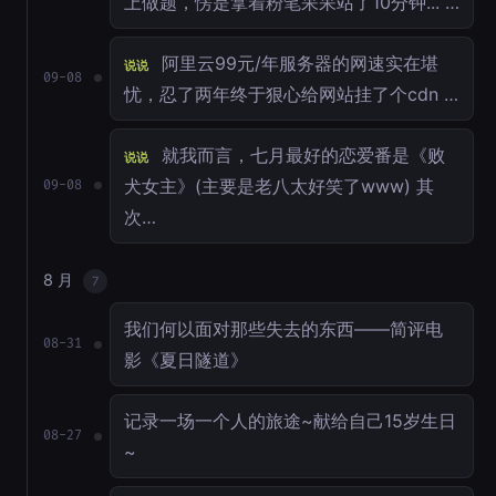
上做题，愣是拿着粉笔呆呆站了10分钟... …
阿里云99元/年服务器的网速实在堪
说说
09-08
忧，忍了两年终于狠心给网站挂了个cdn …
就我而言，七月最好的恋爱番是《败
说说
犬女主》(主要是老八太好笑了www) 其
09-08
次…
8 月
7
我们何以面对那些失去的东西——简评电
08-31
影《夏日隧道》
记录一场一个人的旅途~献给自己15岁生日
08-27
~