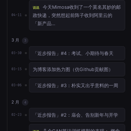
今天Mimosa收到了一个莫名其妙的邮
说说
政快递，突然想起前阵子收到阿里云的
04-11
「新产品…
3 月
3
「近步报告」#4：考试、小期待与春天
03-30
为博客添加热力图（仿Github贡献图）
03-15
「近步报告」#3：朴实又出乎意料的一周
03-06
2 月
4
「近步报告」#2：庙会、告别新年与开学
02-23