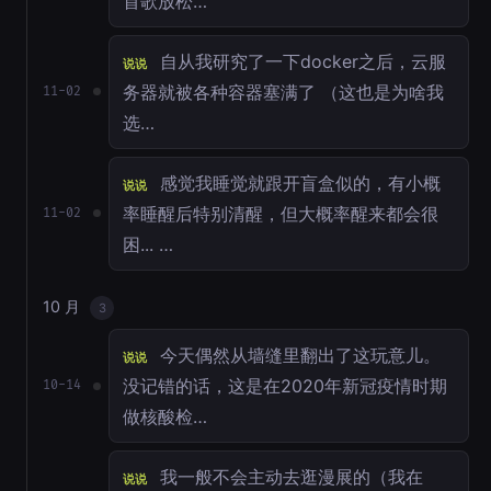
首歌放松…
自从我研究了一下docker之后，云服
说说
务器就被各种容器塞满了 （这也是为啥我
11-02
选…
感觉我睡觉就跟开盲盒似的，有小概
说说
率睡醒后特别清醒，但大概率醒来都会很
11-02
困... …
10 月
3
今天偶然从墙缝里翻出了这玩意儿。
说说
没记错的话，这是在2020年新冠疫情时期
10-14
做核酸检…
我一般不会主动去逛漫展的（我在
说说