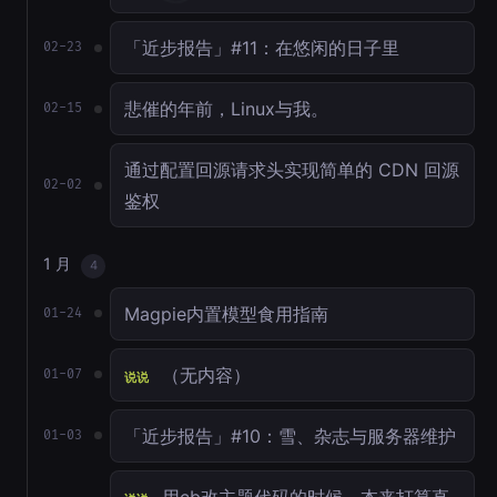
「近步报告」#11：在悠闲的日子里
02-23
悲催的年前，Linux与我。
02-15
通过配置回源请求头实现简单的 CDN 回源
02-02
鉴权
1 月
4
Magpie内置模型食用指南
01-24
（无内容）
01-07
说说
「近步报告」#10：雪、杂志与服务器维护
01-03
用cb改主题代码的时候，本来打算直