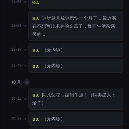
11-26
说说
这玩意儿放这都快一个月了… 最近实
说说
在不想写技术类的文章了，反而生活杂谈
11-23
类的…
（无内容）
11-19
说说
（无内容）
11-09
说说
10 月
4
阿凡达哎，编辑牛逼！（纳美星人：
说说
10-25
蛤？）
（无内容）
10-24
说说