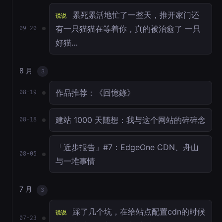
累死累活地忙了一整天，推开家门还
说说
有一只猫猫在等着你，真的被治愈了 一只
09-20
好猫…
8 月
3
作品推荐：《回憶錄》
08-19
建站 1000 天随想：我与这个网站的碎碎念
08-18
「近步报告」#7：EdgeOne CDN、舟山
08-05
与一堆事情
7 月
3
踩了几个坑，在给站点配置cdn的时候
说说
07-23