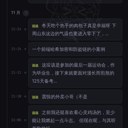
11 月
7
冬天吃个热乎的肉包子真是幸福呀 下
说说
11-24
周山东这边的气温也要进入零下了，…
一个前端哈希加密和防盗链的小案例
11-24
这应该是参加的最后一届运动会，作
说说
为毕业生，接下来就要面对漫长而煎熬的
11-13
125天备考…
震惊的外卖小哥（不是
11-10
说说
之前我还挺喜欢看心灵鸡汤的，至少
说说
能让我燃起一点斗志。 但现在呢，与其听
11-06