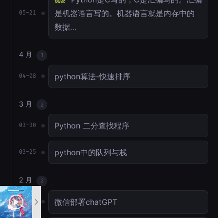
说说
是机器语言写的。机器语言就是内存中的
05-21
数据…
4 月
1
python算法-快速排序
04-08
3 月
2
Python 二分查找程序
03-30
python中的队列与栈
03-25
2 月
2
微信部署chatGPT
02-17