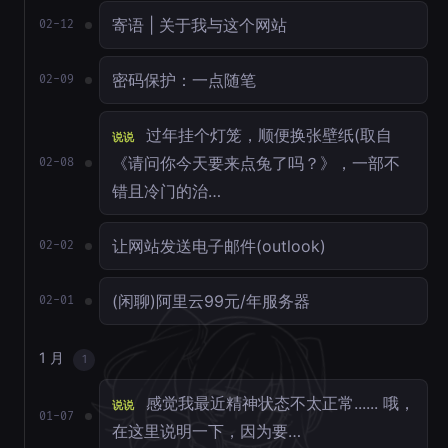
寄语 | 关于我与这个网站
02-12
密码保护：一点随笔
02-09
过年挂个灯笼，顺便换张壁纸(取自
说说
《请问你今天要来点兔了吗？》，一部不
02-08
错且冷门的治…
让网站发送电子邮件(outlook)
02-02
(闲聊)阿里云99元/年服务器
02-01
1 月
1
感觉我最近精神状态不太正常...... 哦，
说说
01-07
在这里说明一下，因为要…