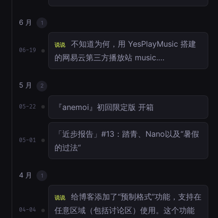
6 月
1
不知道为何，用 YesPlayMusic 搭建
说说
06-19
的网易云第三方播放站 music.…
5 月
2
『anemoi』初回限定版 开箱
05-22
「近步报告」#13：踏青、Nano以及“暑假
05-01
的过法“
4 月
1
给博客添加了“预制格式”功能，支持在
说说
任意区域（包括讨论区）使用。这个功能
04-04