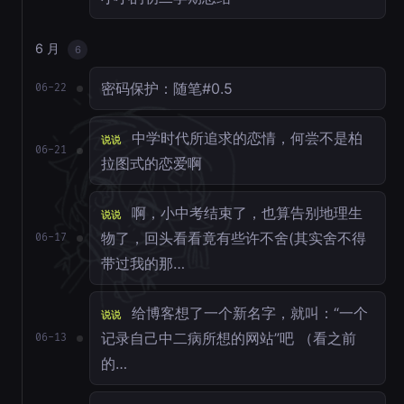
6 月
6
密码保护：随笔#0.5
06-22
中学时代所追求的恋情，何尝不是柏
说说
06-21
拉图式的恋爱啊
啊，小中考结束了，也算告别地理生
说说
物了，回头看看竟有些许不舍(其实舍不得
06-17
带过我的那…
给博客想了一个新名字，就叫：“一个
说说
记录自己中二病所想的网站”吧 （看之前
06-13
的…