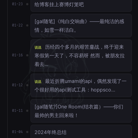
给博客挂上赛博灯笼吧
01-23
[gal随笔]《纯白交响曲》——最纯洁的感
01-22
情，如雪一样洁白。
历经四个多月的艰苦鏖战，终于迎来
说说
寒假第一天了，不容易呀 然而，被朋友拉
01-16
着去…
最近折腾umami的api，偶然发现了一
说说
01-12
个很好用的api测试工具：hoppsco…
[gal随笔?]One Room(结衣篇）——你们
01-11
最帅的男主回来啦！
2024年终总结
01-04