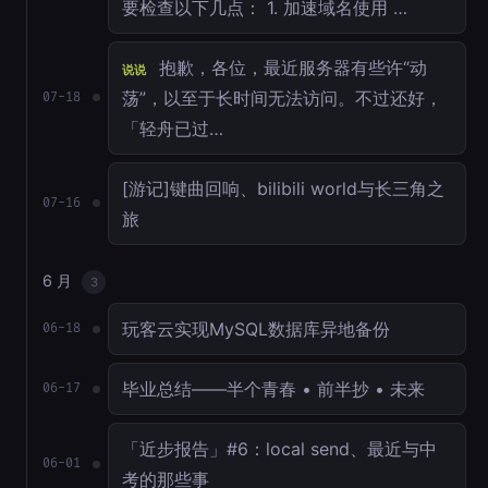
要检查以下几点： 1. 加速域名使用 …
抱歉，各位，最近服务器有些许“动
说说
荡”，以至于长时间无法访问。不过还好，
07-18
「轻舟已过…
[游记]键曲回响、bilibili world与长三角之
07-16
旅
6 月
3
玩客云实现MySQL数据库异地备份
06-18
毕业总结——半个青春 • 前半抄 • 未来
06-17
「近步报告」#6：local send、最近与中
06-01
考的那些事