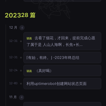
2023
28 篇
12 月
4
去看了烟花，才回来，提前完成心愿
说说
12-31
了属于是 人山人海啊，长焦+长…
⌈有始，有終。⌋ -2023年终总结
12-31
（真好喝）
12-24
说说
利用uptimerobot创建网站状态页面
12-03
11 月
4