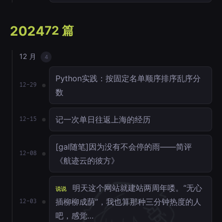
2024
72 篇
12 月
4
Python实践：按固定名单顺序排序乱序分
12-29
数
记一次单日往返上海的经历
12-15
[gal随笔]因为没有不会停的雨——简评
12-08
《航迹云的彼方》
明天这个网站就建站两周年喽。“无心
说说
插柳柳成荫”，我也算那种三分钟热度的人
12-03
吧，感觉…