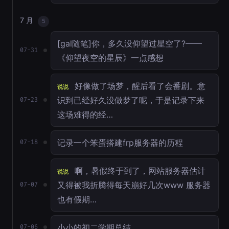
7 月
5
[gal随笔]你，多久没仰望过星空了?——
07-31
《仰望夜空的星辰》一点感想
好像做了场梦，醒后看了会番剧。意
说说
识到已经好久没做梦了呢，于是记录下来
07-23
这场难得的经…
记录一个笨蛋搭建frp服务器的历程
07-18
啊，暑假终于到了，网站服务器估计
说说
又得被我折腾得每天崩好几次www 服务器
07-07
也有假期…
小小的初二学期总结
07-06