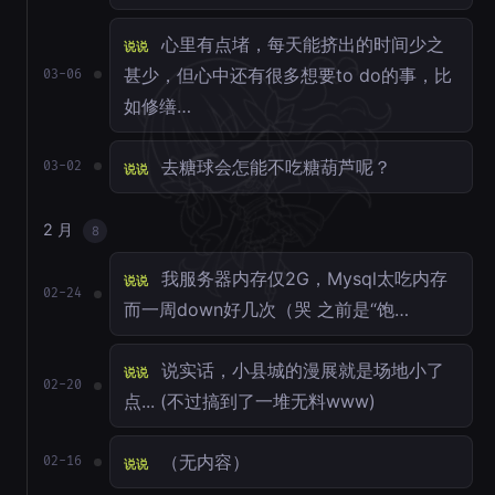
心里有点堵，每天能挤出的时间少之
说说
甚少，但心中还有很多想要to do的事，比
03-06
如修缮…
去糖球会怎能不吃糖葫芦呢？
03-02
说说
2 月
8
我服务器内存仅2G，Mysql太吃内存
说说
02-24
而一周down好几次（哭 之前是“饱…
说实话，小县城的漫展就是场地小了
说说
02-20
点... (不过搞到了一堆无料www)
（无内容）
02-16
说说