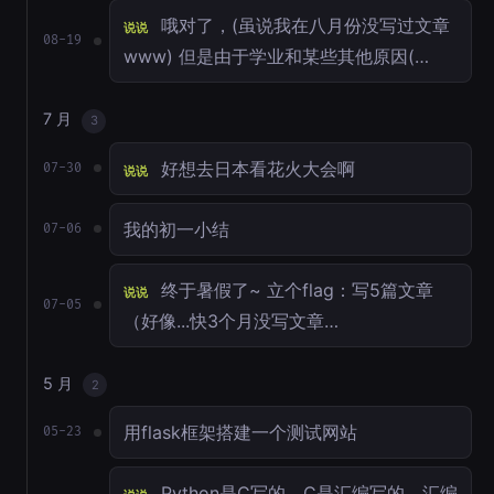
哦对了，(虽说我在八月份没写过文章
说说
08-19
www) 但是由于学业和某些其他原因(…
7 月
3
好想去日本看花火大会啊
07-30
说说
我的初一小结
07-06
终于暑假了~ 立个flag：写5篇文章
说说
07-05
（好像...快3个月没写文章…
5 月
2
用flask框架搭建一个测试网站
05-23
Python是C写的，C是汇编写的。汇编