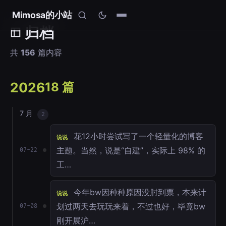
Mimosa的小站
归档
共
156
篇内容
2026
18 篇
7 月
2
花12小时尝试写了一个轻量化的博客
说说
主题。当然，说是“自建”，实际上 98% 的
07-22
工…
今年bw因种种原因没肘到票，本来计
说说
划过两天去玩玩来着，不过也好，毕竟bw
07-08
刚开展沪…