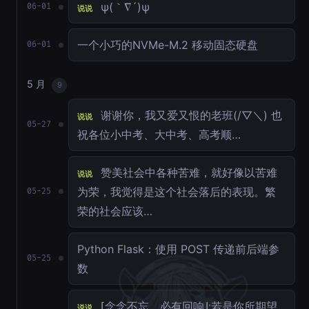
ψ(｀∇´)ψ
06-01
说说
一个小巧的NVMe-M.2 移动固态硬盘
06-01
5 月
9
谢谢你，我又爱又恨的老班(/▽＼) 也
说说
05-27
祝各位小中考、大中考、高考顺…
赞美社会中各种苦难，就好像以苦难
说说
为荣，我觉得是这个社会落后的表现。繁
05-25
荣的社会应该…
Python Flask：使用 POST 传递前后端参
05-25
数
⌈念念不忘，必有回响⌋:若是你所期望
说说