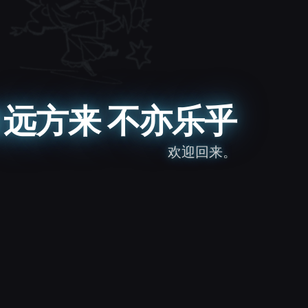
远方来 不亦乐乎
欢迎回来。