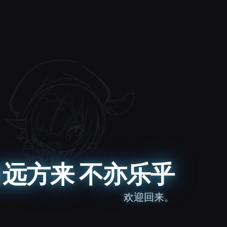
远方来 不亦乐乎
欢迎回来。