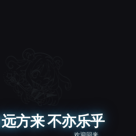
远方来 不亦乐乎
欢迎回来。