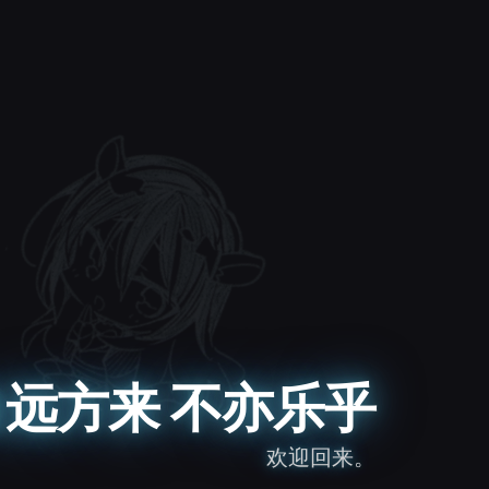
远方来 不亦乐乎
欢迎回来。