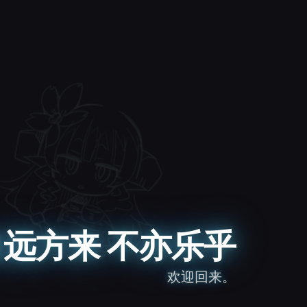
远方来 不亦乐乎
欢迎回来。