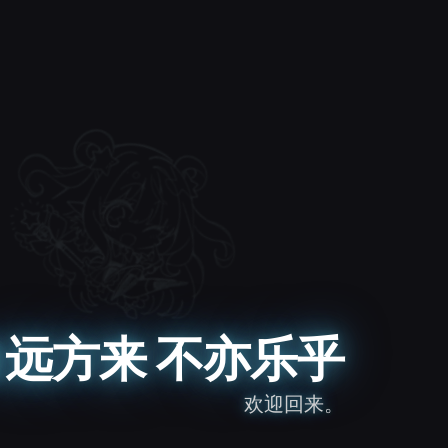
远方来 不亦乐乎
欢迎回来。